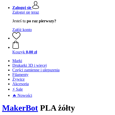
Zaloguj się
Zaloguj się teraz
Jesteś tu
po raz pierwszy?
Załóż konto
Koszyk
0,00 zł
Marki
Drukarki 3D i więcej
Części zamienne i ulepszenia
Filamenty
Żywice
Akcesoria
⚡ Sale
🔥 Nowości
MakerBot
PLA żółty