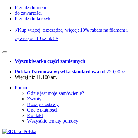
Przejdź do menu
do zawartości
Przejdź do koszyka
⚡️Kup więcej, oszczędzaj więcej: 10% rabatu na filament i
żywicę od 10 sztuk! ⚡️
Wyszukiwarka części zamiennych
Polska: Darmowa wysyłka standardowa
od 229,00 zł
Więcej niż 11.100 art.
Pomoc
Gdzie jest moje zamówienie?
Zwroty
Koszty dostawy
Opcje płatności
Kontakt
Wszystkie tematy pomocy