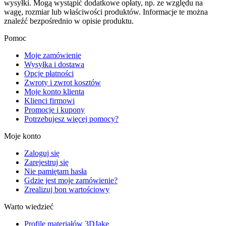
wysyłki. Mogą wystąpić dodatkowe opłaty, np. ze względu na
wagę, rozmiar lub właściwości produktów. Informacje te można
znaleźć bezpośrednio w opisie produktu.
Pomoc
Moje zamówienie
Wysyłka i dostawa
Opcje płatności
Zwroty i zwrot kosztów
Moje konto klienta
Klienci firmowi
Promocje i kupony
Potrzebujesz więcej pomocy?
Moje konto
Zaloguj się
Zarejestruj się
Nie pamiętam hasła
Gdzie jest moje zamówienie?
Zrealizuj bon wartościowy
Warto wiedzieć
Profile materiałów 3DJake