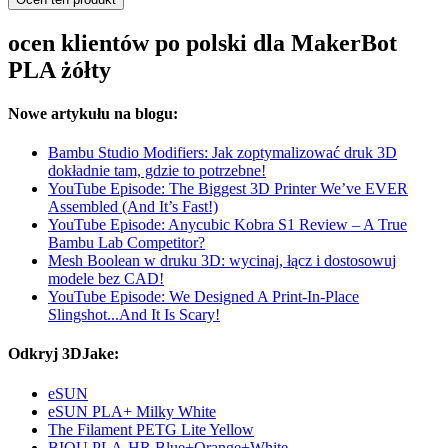
ocen klientów po polski dla MakerBot
PLA żółty
Nowe artykułu na blogu:
Bambu Studio Modifiers: Jak zoptymalizować druk 3D
dokładnie tam, gdzie to potrzebne!
YouTube Episode: The Biggest 3D Printer We’ve EVER
Assembled (And It’s Fast!)
YouTube Episode: Anycubic Kobra S1 Review – A True
Bambu Lab Competitor?
Mesh Boolean w druku 3D: wycinaj, łącz i dostosowuj
modele bez CAD!
YouTube Episode: We Designed A Print-In-Place
Slingshot...And It Is Scary!
Odkryj 3DJake:
eSUN
eSUN PLA+ Milky White
The Filament PETG Lite Yellow
BIQU PLA-HR Blue+Orange+White