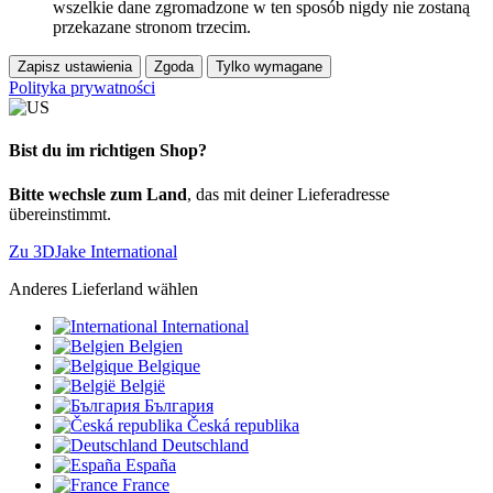
wszelkie dane zgromadzone w ten sposób nigdy nie zostaną
przekazane stronom trzecim.
Zapisz ustawienia
Zgoda
Tylko wymagane
Polityka prywatności
Bist du im richtigen Shop?
Bitte wechsle zum Land
, das mit deiner Lieferadresse
übereinstimmt.
Zu 3DJake International
Anderes Lieferland wählen
International
Belgien
Belgique
België
България
Česká republika
Deutschland
España
France