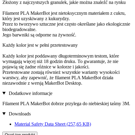
Złożony z najczystszych granulek, jakie można znaleźć na rynku
Filament PLA MakerBot jest nietoksycznym materiałem z cukru,
który jest uzyskiwany z kukurydzy.
Przez to tworzywo sztuczne jest często określane jako ekologicznie
biodegradowalne.
Jego barwniki są odporne na żywność.
Każdy kolor jest w pełni przetestowany
Każdy kolor jest poddawany długoterminowym testom, które
wymagają więcej niż 18 godzin druku. To gwarantuje, że nie
pojawią się żadne różnice w kolorze i jakości.
Przetestowane zostają również wszystkie warianty wysokości
warstwy, aby zapewnić, że filament PLA MakerBot działa
niezawodnie z wersją MakerBot Desktop.
Dodatkowe informacje
Filament PLA MakerBot dobrze przylega do niebieskiej taśmy 3M.
Downloads
Material Safety Data Sheet
(257,65 KB)
Oceń ten produkt