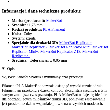
Informacje i dane techniczne produktu:
Marka (producent):
MakerBot
Średnica:
1,75 mm
Rodzaj produktu:
PLA Filament
Kolor:
Żółty
System:
szpula
Specjalnie dla drukarki 3D:
MakerBot Replicator
,
MakerBot Replicator 2
,
MakerBot Replicator Mini
,
MakerBot
Replicator Mini+
,
MakerBot Replicator Z18
,
MakerBot
Replicator+
Średnica - Tolerancja:
± 0,05 mm
Opis
Wysokiej jakości wydruk i minimalny czas przestoju
Filament PLA MakerBot pozwala osiągnąć wysoki rezultat druku.
Filament ten przekonuje dzięki kontroli jakości stałą średnicą, a tym
samym zmniejsza czas przestoju. PLA MakerBot nadaje się idealnie
dla początkujących miłośników druku 3D, ponieważ zastosowanie
jest proste oraz działa wspaniale prawie na wszystkich modelach.