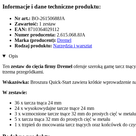
Informacje i dane techniczne produktu:
Nr art.:
BO-26150688JA
Zawartość:
1 zestaw
EAN:
8710364029112
Numer producenta:
2.615.068.8JA
Marka (producent):
Dremel
Rodzaj produktu:
Narzędzia i warsztat
Opis
Ten
zestaw do cięcia firmy Dremel
oferuje szeroką gamę tarcz tnąc
trzema przegródkami.
Wskazówka:
Broszura Quick-Start zawiera krótkie wprowadzenie n
W zestawie:
36 x tarcza tnąca 24 mm
24 x wysokowydajne tarcze tnące 24 mm
3 x wzmocnione tarcze tnące 32 mm do prostych cięć w metalu
5 x tarcza tnąca 32 mm do prostych cięć w metalu
1 x trzpień do mocowania tarcz tnących oraz końcówek do czy