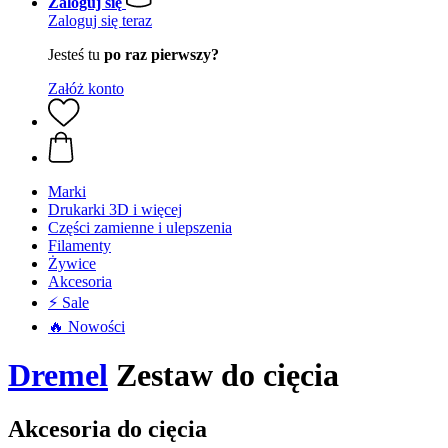
Zaloguj się
Zaloguj się teraz
Jesteś tu
po raz pierwszy?
Załóż konto
Marki
Drukarki 3D i więcej
Części zamienne i ulepszenia
Filamenty
Żywice
Akcesoria
⚡ Sale
🔥 Nowości
Dremel
Zestaw do cięcia
Akcesoria do cięcia