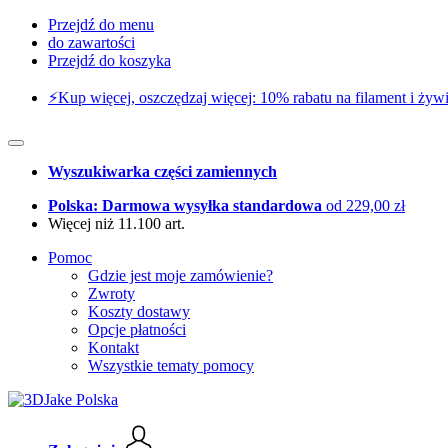
Przejdź do menu
do zawartości
Przejdź do koszyka
⚡️Kup więcej, oszczędzaj więcej: 10% rabatu na filament i żywi
Wyszukiwarka części zamiennych
Polska: Darmowa wysyłka standardowa
od 229,00 zł
Więcej niż 11.100 art.
Pomoc
Gdzie jest moje zamówienie?
Zwroty
Koszty dostawy
Opcje płatności
Kontakt
Wszystkie tematy pomocy