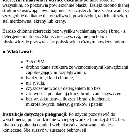
wszystkim, co pozbawia powierzchnie blasku. Dzięki drobno tkanej
strukturze usuwają nawet najmniejsze cząsteczki bez zarysowań i są
szczególnie delikatne dla wrażliwych powierzchni, takich jak szkło,
stal nierdzewna, ekrany lub krany.
Bardzo chłonne ściereczki bez wysiłku wchłaniają wodę i brud - z
detergentem lub bez. Skutecznie czyszczą, nie puchnąc i
błyskawicznie przywracając połysk wielu różnym powierzchniom.
►
Właściwości:
335 GSM,
drobno tkana struktura ze wzmocnionymi krawędziami
zapobiegającymi rozplątywaniu,
bardzo miękkie i chłonne,
nie rysują,
czyszczenie wodą / detergentem lub bez,
z łatwością pochłaniają kurz, brud i zanieczyszczenia,
bez wysiłku usuwa tłuszcz i brud z kuchenek
mikrofalowych, talerzy, garnków i patelni.
Instrukcje dotyczące pielęgnacji:
Po użyciu pozostawić do
wyschnięcia, prać oddzielnie w ciepłej wodzie (poniżej 40°C, bez
płynu do płukania tkanin i wybielacza) - prasowanie nie jest
konieczne. Nie suszyć w suszarce bębnowej!