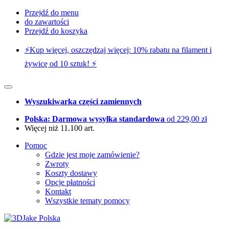
Przejdź do menu
do zawartości
Przejdź do koszyka
⚡️Kup więcej, oszczędzaj więcej: 10% rabatu na filament i
żywicę od 10 sztuk! ⚡️
Wyszukiwarka części zamiennych
Polska: Darmowa wysyłka standardowa
od 229,00 zł
Więcej niż 11.100 art.
Pomoc
Gdzie jest moje zamówienie?
Zwroty
Koszty dostawy
Opcje płatności
Kontakt
Wszystkie tematy pomocy