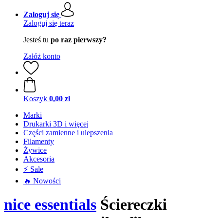
Zaloguj się
Zaloguj się teraz
Jesteś tu
po raz pierwszy?
Załóż konto
Koszyk
0,00 zł
Marki
Drukarki 3D i więcej
Części zamienne i ulepszenia
Filamenty
Żywice
Akcesoria
⚡ Sale
🔥 Nowości
nice essentials
Ściereczki