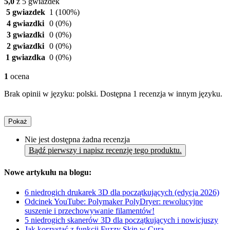
5,0
z 5 gwiazdek
5 gwiazdek
1
(100%)
4 gwiazdki
0
(0%)
3 gwiazdki
0
(0%)
2 gwiazdki
0
(0%)
1 gwiazdka
0
(0%)
1
ocena
Brak opinii w języku: polski. Dostępna 1 recenzja w innym języku.
Pokaż
Nie jest dostępna żadna recenzja
Bądź pierwszy i napisz recenzję tego produktu.
Nowe artykułu na blogu:
6 niedrogich drukarek 3D dla początkujących (edycja 2026)
Odcinek YouTube: Polymaker PolyDryer: rewolucyjne
suszenie i przechowywanie filamentów!
5 niedrogich skanerów 3D dla początkujących i nowicjuszy
Jak korzystać z funkcji Fuzzy Skin w Cura