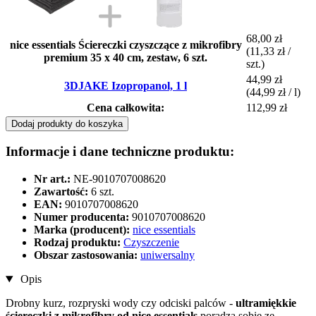
68,00 zł
nice essentials Ściereczki czyszczące z mikrofibry
(11,33 zł /
premium 35 x 40 cm, zestaw, 6 szt.
szt.)
44,99 zł
3DJAKE Izopropanol, 1 l
(44,99 zł / l)
Cena całkowita:
112,99 zł
Dodaj produkty do koszyka
Informacje i dane techniczne produktu:
Nr art.:
NE-9010707008620
Zawartość:
6 szt.
EAN:
9010707008620
Numer producenta:
9010707008620
Marka (producent):
nice essentials
Rodzaj produktu:
Czyszczenie
Obszar zastosowania:
uniwersalny
Opis
Drobny kurz, rozpryski wody czy odciski palców -
ultramiękkie
ściereczki z mikrofibry od nice essentials
poradzą sobie ze