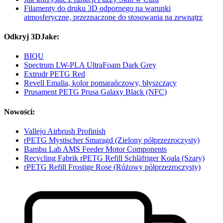
Filamenty do druku 3D odpornego na warunki
atmosferyczne, przeznaczone do stosowania na zewnątrz
Odkryj 3DJake:
BIQU
Spectrum LW-PLA UltraFoam Dark Grey
Extrudr PETG Red
Revell Emalia, kolor pomarańczowy, błyszczący
Prusament PETG Prusa Galaxy Black (NFC)
Nowości:
Vallejo Airbrush Profinish
rPETG Mystischer Smaragd (Zielony półprzezroczysty)
Bambu Lab AMS Feeder Motor Components
Recycling Fabrik rPETG Refill Schläfriger Koala (Szary)
rPETG Refill Frostige Rose (Różowy półprzezroczysty)