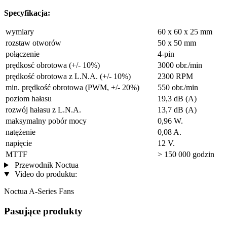
Specyfikacja:
wymiary
60 x 60 x 25 mm
rozstaw otworów
50 x 50 mm
połączenie
4-pin
prędkosć obrotowa (+/- 10%)
3000 obr./min
prędkość obrotowa z L.N.A. (+/- 10%)
2300 RPM
min. prędkość obrotowa (PWM, +/- 20%)
550 obr./min
poziom hałasu
19,3 dB (A)
rozwój hałasu z L.N.A.
13,7 dB (A)
maksymalny pobór mocy
0,96 W.
natężenie
0,08 A.
napięcie
12 V.
MTTF
> 150 000 godzin
Przewodnik Noctua
Video do produktu:
Noctua A-Series Fans
Pasujące produkty