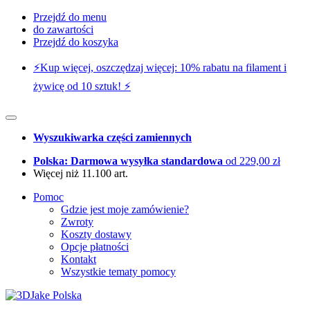
Przejdź do menu
do zawartości
Przejdź do koszyka
⚡️Kup więcej, oszczędzaj więcej: 10% rabatu na filament i
żywicę od 10 sztuk! ⚡️
Wyszukiwarka części zamiennych
Polska: Darmowa wysyłka standardowa
od 229,00 zł
Więcej niż 11.100 art.
Pomoc
Gdzie jest moje zamówienie?
Zwroty
Koszty dostawy
Opcje płatności
Kontakt
Wszystkie tematy pomocy