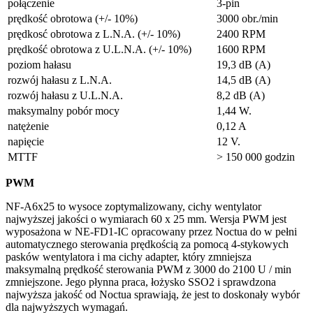
połączenie
3-pin
prędkość obrotowa (+/- 10%)
3000 obr./min
prędkosć obrotowa z L.N.A. (+/- 10%)
2400 RPM
prędkość obrotowa z U.L.N.A. (+/- 10%)
1600 RPM
poziom hałasu
19,3 dB (A)
rozwój hałasu z L.N.A.
14,5 dB (A)
rozwój hałasu z U.L.N.A.
8,2 dB (A)
maksymalny pobór mocy
1,44 W.
natężenie
0,12 A
napięcie
12 V.
MTTF
> 150 000 godzin
PWM
NF-A6x25 to wysoce zoptymalizowany, cichy wentylator
najwyższej jakości o wymiarach 60 x 25 mm. Wersja PWM jest
wyposażona w NE-FD1-IC opracowany przez Noctua do w pełni
automatycznego sterowania prędkością za pomocą 4-stykowych
pasków wentylatora i ma cichy adapter, który zmniejsza
maksymalną prędkość sterowania PWM z 3000 do 2100 U / min
zmniejszone. Jego płynna praca, łożysko SSO2 i sprawdzona
najwyższa jakość od Noctua sprawiają, że jest to doskonały wybór
dla najwyższych wymagań.