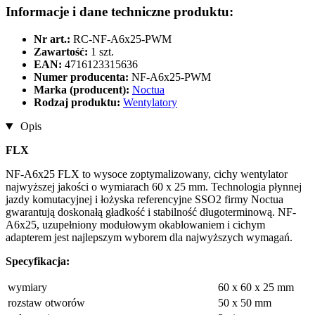
Informacje i dane techniczne produktu:
Nr art.:
RC-NF-A6x25-PWM
Zawartość:
1 szt.
EAN:
4716123315636
Numer producenta:
NF-A6x25-PWM
Marka (producent):
Noctua
Rodzaj produktu:
Wentylatory
Opis
FLX
NF-A6x25 FLX to wysoce zoptymalizowany, cichy wentylator
najwyższej jakości o wymiarach 60 x 25 mm. Technologia płynnej
jazdy komutacyjnej i łożyska referencyjne SSO2 firmy Noctua
gwarantują doskonałą gładkość i stabilność długoterminową. NF-
A6x25, uzupełniony modułowym okablowaniem i cichym
adapterem jest najlepszym wyborem dla najwyższych wymagań.
Specyfikacja:
wymiary
60 x 60 x 25 mm
rozstaw otworów
50 x 50 mm