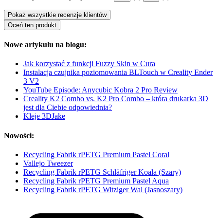
Pokaż wszystkie recenzje klientów
Oceń ten produkt
Nowe artykułu na blogu:
Jak korzystać z funkcji Fuzzy Skin w Cura
Instalacja czujnika poziomowania BLTouch w Creality Ender
3 V2
YouTube Episode: Anycubic Kobra 2 Pro Review
Creality K2 Combo vs. K2 Pro Combo – która drukarka 3D
jest dla Ciebie odpowiednia?
Kleje 3DJake
Nowości:
Recycling Fabrik rPETG Premium Pastel Coral
Vallejo Tweezer
Recycling Fabrik rPETG Schläfriger Koala (Szary)
Recycling Fabrik rPETG Premium Pastel Aqua
Recycling Fabrik rPETG Witziger Wal (Jasnoszary)