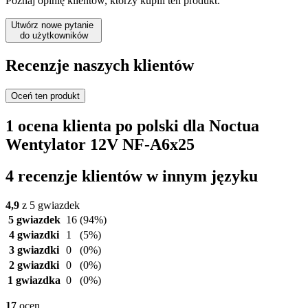
Poznaj opinię klientów, którzy kupili ten produkt.
Utwórz nowe pytanie
do użytkowników
Recenzje naszych klientów
Oceń ten produkt
1 ocena klienta po polski dla Noctua
Wentylator 12V NF-A6x25
4 recenzje klientów w innym języku
4,9
z 5 gwiazdek
5 gwiazdek
16
(94%)
4 gwiazdki
1
(5%)
3 gwiazdki
0
(0%)
2 gwiazdki
0
(0%)
1 gwiazdka
0
(0%)
17
ocen