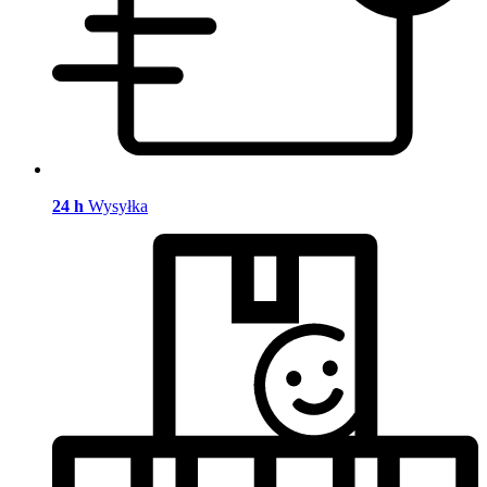
24 h
Wysyłka