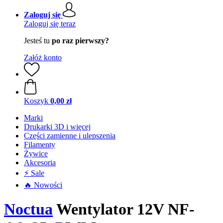
Zaloguj się
Zaloguj się teraz
Jesteś tu
po raz pierwszy?
Załóż konto
Koszyk
0,00 zł
Marki
Drukarki 3D i więcej
Części zamienne i ulepszenia
Filamenty
Żywice
Akcesoria
⚡ Sale
🔥 Nowości
Noctua
Wentylator 12V NF-