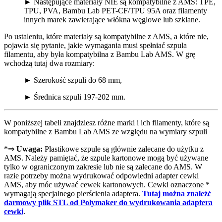
► Następujące materiały NIE są kompatybilne z AMS: TPE,
TPU, PVA, Bambu Lab PET-CF/TPU 95A oraz filamenty
innych marek zawierające włókna węglowe lub szklane.
Po ustaleniu, które materiały są kompatybilne z AMS, a które nie,
pojawia się pytanie, jakie wymagania musi spełniać szpula
filamentu, aby była kompatybilna z Bambu Lab AMS. W grę
wchodzą tutaj dwa rozmiary:
► Szerokość szpuli do 68 mm,
► Średnica szpuli 197-202 mm.
W poniższej tabeli znajdziesz różne marki i ich filamenty, które są
kompatybilne z Bambu Lab AMS ze względu na wymiary szpuli
*⇒
Uwaga:
Plastikowe szpule są głównie zalecane do użytku z
AMS. Należy pamiętać, że szpule kartonowe mogą być używane
tylko w ograniczonym zakresie lub nie są zalecane do AMS. W
razie potrzeby można wydrukować odpowiedni adapter cewki
AMS, aby móc używać cewek kartonowych. Cewki oznaczone *
wymagają specjalnego pierścienia adaptera.
Tutaj można znaleźć
darmowy plik STL od Polymaker do wydrukowania adaptera
cewki
.