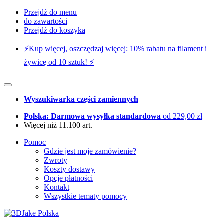
Przejdź do menu
do zawartości
Przejdź do koszyka
⚡️Kup więcej, oszczędzaj więcej: 10% rabatu na filament i
żywicę od 10 sztuk! ⚡️
Wyszukiwarka części zamiennych
Polska: Darmowa wysyłka standardowa
od 229,00 zł
Więcej niż 11.100 art.
Pomoc
Gdzie jest moje zamówienie?
Zwroty
Koszty dostawy
Opcje płatności
Kontakt
Wszystkie tematy pomocy