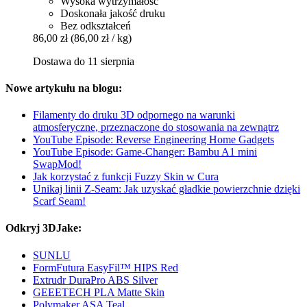
Wysoka wytrzymałość
Doskonała jakość druku
Bez odkształceń
86,00 zł
(86,00 zł / kg)
Dostawa do 11 sierpnia
Nowe artykułu na blogu:
Filamenty do druku 3D odpornego na warunki
atmosferyczne, przeznaczone do stosowania na zewnątrz
YouTube Episode: Reverse Engineering Home Gadgets
YouTube Episode: Game-Changer: Bambu A1 mini
SwapMod!
Jak korzystać z funkcji Fuzzy Skin w Cura
Unikaj linii Z-Seam: Jak uzyskać gładkie powierzchnie dzięki
Scarf Seam!
Odkryj 3DJake:
SUNLU
FormFutura EasyFil™ HIPS Red
Extrudr DuraPro ABS Silver
GEEETECH PLA Matte Skin
Polymaker ASA Teal