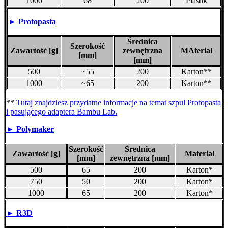
1000
68
200
Plastik
► Protopasta
Średnica
Szerokość
Zawartość [g]
zewnętrzna
MAteriał
[mm]
[mm]
500
~55
200
Karton**
1000
~65
200
Karton**
**
Tutaj znajdziesz przydatne informacje na temat szpul Protopasta
i pasującego adaptera Bambu Lab.
►
Polymaker
Szerokość
Średnica
Zawartość [g]
Materiał
[mm]
zewnętrzna [mm]
500
65
200
Karton*
750
50
200
Karton*
1000
65
200
Karton*
►
R3D