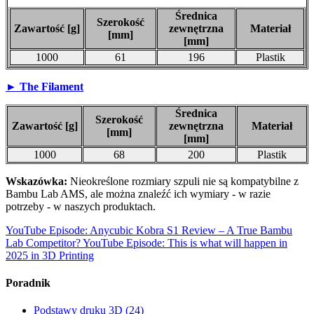
Średnica
Szerokość
Zawartość [g]
zewnętrzna
Materiał
[mm]
[mm]
1000
61
196
Plastik
► The Filament
Średnica
Szerokość
Zawartość [g]
zewnętrzna
Materiał
[mm]
[mm]
1000
68
200
Plastik
Wskazówka:
Nieokreślone rozmiary szpuli nie są kompatybilne z
Bambu Lab AMS, ale można znaleźć ich wymiary - w razie
potrzeby - w naszych produktach.
YouTube Episode: Anycubic Kobra S1 Review – A True Bambu
Lab Competitor?
YouTube Episode: This is what will happen in
2025 in 3D Printing
Poradnik
Podstawy druku 3D
(24)