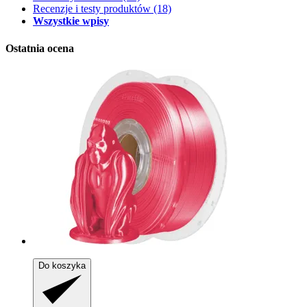
Recenzje i testy produktów
(18)
Wszystkie wpisy
Ostatnia ocena
Do koszyka