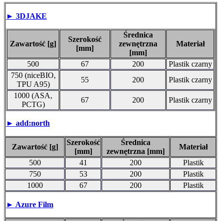
► 3DJAKE
Średnica
Szerokość
Zawartość [g]
zewnętrzna
Materiał
[mm]
[mm]
500
67
200
Plastik czarny
750 (niceBIO,
55
200
Plastik czarny
TPU A95)
1000 (ASA,
67
200
Plastik czarny
PCTG)
► add:north
Szerokość
Średnica
Zawartość [g]
Materiał
[mm]
zewnętrzna [mm]
500
41
200
Plastik
750
53
200
Plastik
1000
67
200
Plastik
► Azure Film