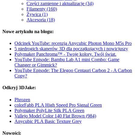
Części zamienne i aktualizacje (34)
Filamenty (160)
Żywica (1)
Akcesoria (18)
Nowe artykułu na blogu:
Odcinek YouTube: recenzja Anycubic Photon Mono M5s Pro
5 niedrogich skanerów 3D dla początkujących i nowicjuszy
Polymaker Panchroma™ - Twoje kolory. Twój świat.
YouTube Episode: Bambu Lab A1 mini Combo: Game
Changer or Gimmick?
YouTube Episode: The Elegoo Centauri Carbon 2 - A Carbon
Copy?
Odkryj 3DJake:
Phrozen
colorFabb PLA High Speed Pro Signal Green
Polymaker PolyLite Silk PLA Green
Vallejo Model Color 140 Flat Brown (984)
Anycubic PLA Basic Texture Grey
Nowości: