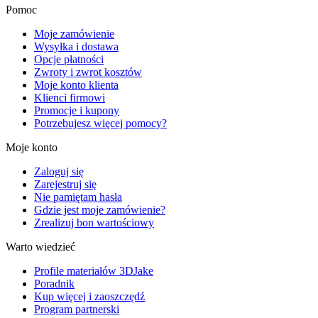
Pomoc
Moje zamówienie
Wysyłka i dostawa
Opcje płatności
Zwroty i zwrot kosztów
Moje konto klienta
Klienci firmowi
Promocje i kupony
Potrzebujesz więcej pomocy?
Moje konto
Zaloguj się
Zarejestruj się
Nie pamiętam hasła
Gdzie jest moje zamówienie?
Zrealizuj bon wartościowy
Warto wiedzieć
Profile materiałów 3DJake
Poradnik
Kup więcej i zaoszczędź
Program partnerski