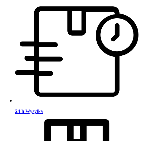
24 h
Wysyłka