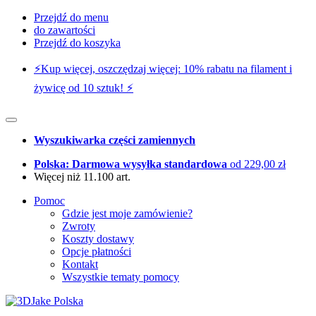
Przejdź do menu
do zawartości
Przejdź do koszyka
⚡️Kup więcej, oszczędzaj więcej: 10% rabatu na filament i
żywicę od 10 sztuk! ⚡️
Wyszukiwarka części zamiennych
Polska: Darmowa wysyłka standardowa
od 229,00 zł
Więcej niż 11.100 art.
Pomoc
Gdzie jest moje zamówienie?
Zwroty
Koszty dostawy
Opcje płatności
Kontakt
Wszystkie tematy pomocy