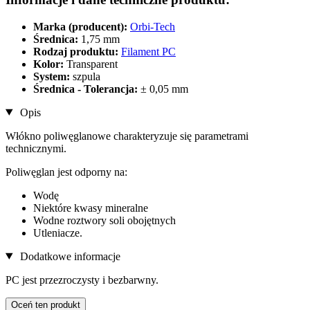
Marka (producent):
Orbi-Tech
Średnica:
1,75 mm
Rodzaj produktu:
Filament PC
Kolor:
Transparent
System:
szpula
Średnica - Tolerancja:
± 0,05 mm
Opis
Włókno poliwęglanowe charakteryzuje się parametrami
technicznymi.
Poliwęglan jest odporny na:
Wodę
Niektóre kwasy mineralne
Wodne roztwory soli obojętnych
Utleniacze.
Dodatkowe informacje
PC jest przezroczysty i bezbarwny.
Oceń ten produkt