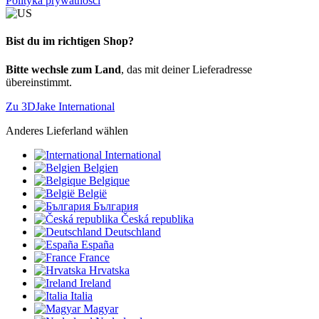
Polityka prywatności
Bist du im richtigen Shop?
Bitte wechsle zum Land
, das mit deiner Lieferadresse
übereinstimmt.
Zu 3DJake International
Anderes Lieferland wählen
International
Belgien
Belgique
België
България
Česká republika
Deutschland
España
France
Hrvatska
Ireland
Italia
Magyar