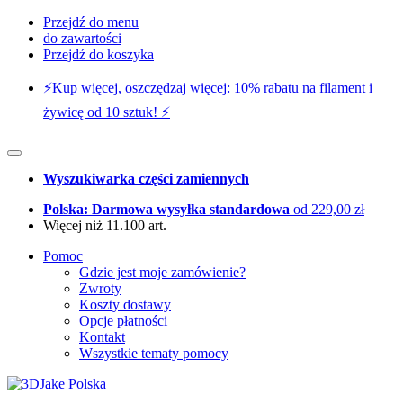
Przejdź do menu
do zawartości
Przejdź do koszyka
⚡️Kup więcej, oszczędzaj więcej: 10% rabatu na filament i
żywicę od 10 sztuk! ⚡️
Wyszukiwarka części zamiennych
Polska: Darmowa wysyłka standardowa
od 229,00 zł
Więcej niż 11.100 art.
Pomoc
Gdzie jest moje zamówienie?
Zwroty
Koszty dostawy
Opcje płatności
Kontakt
Wszystkie tematy pomocy