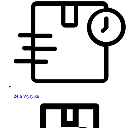
24 h
Wysyłka