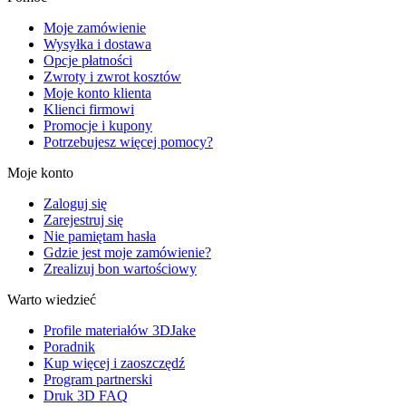
Moje zamówienie
Wysyłka i dostawa
Opcje płatności
Zwroty i zwrot kosztów
Moje konto klienta
Klienci firmowi
Promocje i kupony
Potrzebujesz więcej pomocy?
Moje konto
Zaloguj się
Zarejestruj się
Nie pamiętam hasła
Gdzie jest moje zamówienie?
Zrealizuj bon wartościowy
Warto wiedzieć
Profile materiałów 3DJake
Poradnik
Kup więcej i zaoszczędź
Program partnerski
Druk 3D FAQ