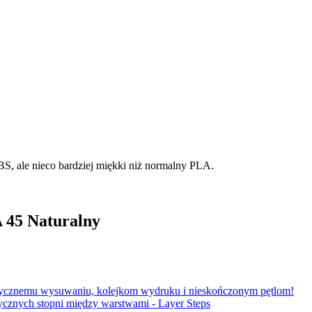
ABS, ale nieco bardziej miękki niż normalny PLA.
A 45 Naturalny
matycznemu wysuwaniu, kolejkom wydruku i nieskończonym pętlom!
cznych stopni między warstwami - Layer Steps