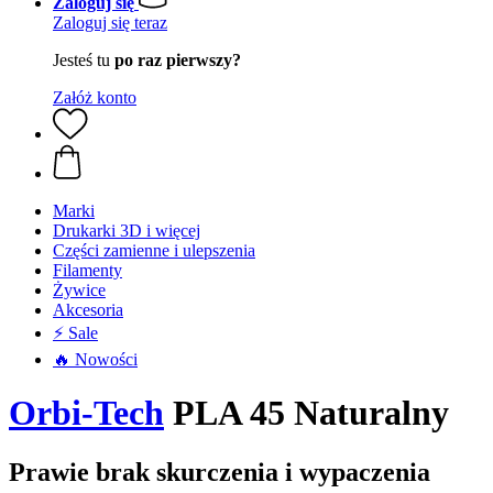
Zaloguj się
Zaloguj się teraz
Jesteś tu
po raz pierwszy?
Załóż konto
Marki
Drukarki 3D i więcej
Części zamienne i ulepszenia
Filamenty
Żywice
Akcesoria
⚡ Sale
🔥 Nowości
Orbi-Tech
PLA 45 Naturalny
Prawie brak skurczenia i wypaczenia