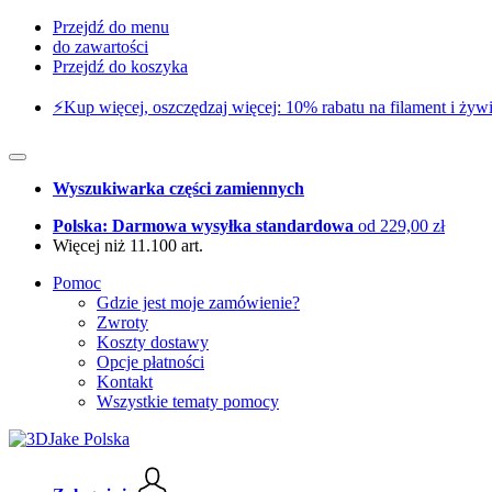
Przejdź do menu
do zawartości
Przejdź do koszyka
⚡️Kup więcej, oszczędzaj więcej: 10% rabatu na filament i żywi
Wyszukiwarka części zamiennych
Polska: Darmowa wysyłka standardowa
od 229,00 zł
Więcej niż 11.100 art.
Pomoc
Gdzie jest moje zamówienie?
Zwroty
Koszty dostawy
Opcje płatności
Kontakt
Wszystkie tematy pomocy