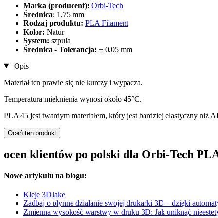
Marka (producent):
Orbi-Tech
Średnica:
1,75 mm
Rodzaj produktu:
PLA Filament
Kolor:
Natur
System:
szpula
Średnica - Tolerancja:
± 0,05 mm
Opis
Materiał ten prawie się nie kurczy i wypacza.
Temperatura mięknienia wynosi około 45°C.
PLA 45 jest twardym materiałem, który jest bardziej elastyczny niż 
Oceń ten produkt
ocen klientów po polski dla Orbi-Tech PL
Nowe artykułu na blogu:
Kleje 3DJake
Zadbaj o płynne działanie swojej drukarki 3D – dzięki auto
Zmienna wysokość warstwy w druku 3D: Jak uniknąć nieestety