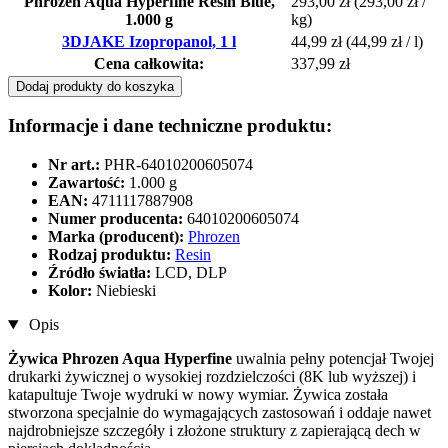
Phrozen Aqua Hyperfine Resin Blue,
293,00 zł
(293,00 zł /
1.000 g
kg)
3DJAKE Izopropanol, 1 l
44,99 zł
(44,99 zł / l)
Cena całkowita:
337,99 zł
Dodaj produkty do koszyka
Informacje i dane techniczne produktu:
Nr art.:
PHR-64010200605074
Zawartość:
1.000 g
EAN:
4711117887908
Numer producenta:
64010200605074
Marka (producent):
Phrozen
Rodzaj produktu:
Resin
Źródło światła:
LCD, DLP
Kolor:
Niebieski
Opis
Żywica Phrozen Aqua Hyperfine
uwalnia pełny potencjał Twojej
drukarki żywicznej o wysokiej rozdzielczości (8K lub wyższej) i
katapultuje Twoje wydruki w nowy wymiar. Żywica została
stworzona specjalnie do wymagających zastosowań i oddaje nawet
najdrobniejsze szczegóły i złożone struktury z zapierającą dech w