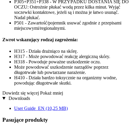
P305+P351+P338 - W PRZYPADKU DOSTANIA SIĘ DO
OCZU: Ostrożnie płukać wodą przez kilka minut. Wyjąć
soczewki kontaktowe, jeżeli są i można je łatwo usunąć.
Nadal płukać.
P501 - Zawartość/pojemnik usuwać zgodnie z przepisami
miejscowymi/regionalnymi.
Zwrot wskazujący rodzaj zagrożenia:
H315 - Działa drażniąco na skórę.
H317 - Może powodować reakcję alergiczną skóry.
H318 - Powoduje poważne uszkodzenie oczu.
Może powodować uszkodzenie narządów poprzez
długotrwałe lub powtarzane narażenie.
H410 - Działa bardzo toksycznie na organizmy wodne,
powodując długotrwałe skutki.
Dowiedz się więcej
Pokaż mniej
Downloads
User Guide_EN
(10,25 MB)
Pasujące produkty