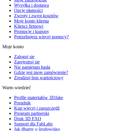
Wysyłka i dostawa
Opcje płatności
Zwroty i zwrot kosztów
Moje konto klienta
Klienci firmowi
Promocje i kupony
Potrzebujesz więcej pomocy?
Moje konto
Zaloguj się
Zarejestruj się
Nie pamiętam hasła
Gdzie jest moje zamówienie?
Zrealizuj bon wartościowy
Warto wiedzieć
Profile materiałów 3DJake
Poradnik
Kup więcej i zaoszczędź
Program partnerski
Druk 3D FAQ
Support dla FabLabs
Jak dbamy o środowisko