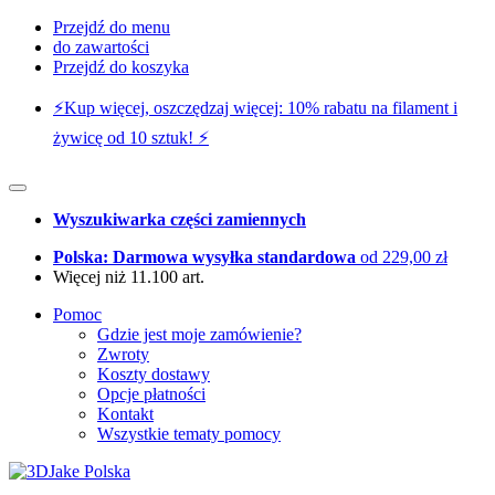
Przejdź do menu
do zawartości
Przejdź do koszyka
⚡️Kup więcej, oszczędzaj więcej: 10% rabatu na filament i
żywicę od 10 sztuk! ⚡️
Wyszukiwarka części zamiennych
Polska: Darmowa wysyłka standardowa
od 229,00 zł
Więcej niż 11.100 art.
Pomoc
Gdzie jest moje zamówienie?
Zwroty
Koszty dostawy
Opcje płatności
Kontakt
Wszystkie tematy pomocy