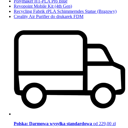
Polymaker HT-PLA Pro Blue
Revopoint Mobile Kit (4th Gen)
Recycling Fabrik rPLA Schimmerndes Statue (Brązowy)
Creality Air Purifier do drukarek FDM
Polska: Darmowa wysyłka standardowa
od 229,00 zł