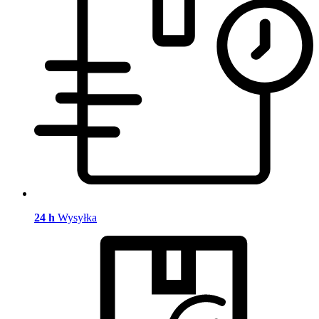
24 h
Wysyłka