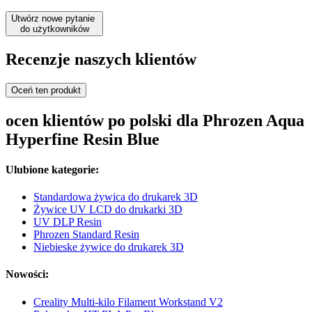
Utwórz nowe pytanie
do użytkowników
Recenzje naszych klientów
Oceń ten produkt
ocen klientów po polski dla Phrozen Aqua
Hyperfine Resin Blue
Ulubione kategorie:
Standardowa żywica do drukarek 3D
Żywice UV LCD do drukarki 3D
UV DLP Resin
Phrozen Standard Resin
Niebieske żywice do drukarek 3D
Nowości:
Creality Multi-kilo Filament Workstand V2