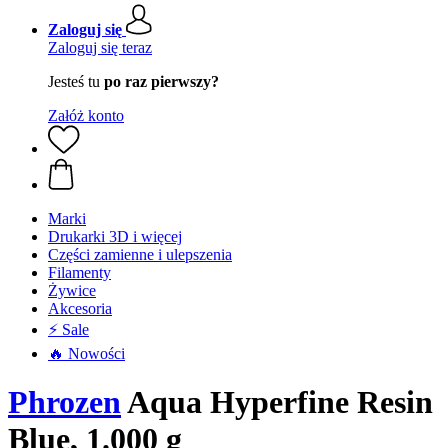
Zaloguj się
Zaloguj się teraz
Jesteś tu
po raz pierwszy?
Załóż konto
Marki
Drukarki 3D i więcej
Części zamienne i ulepszenia
Filamenty
Żywice
Akcesoria
⚡ Sale
🔥 Nowości
Phrozen
Aqua Hyperfine Resin
Blue, 1.000 g