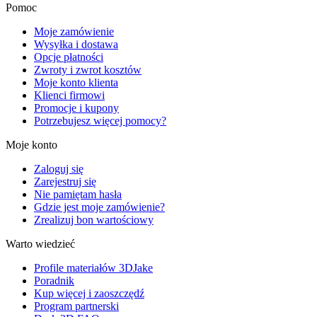
Pomoc
Moje zamówienie
Wysyłka i dostawa
Opcje płatności
Zwroty i zwrot kosztów
Moje konto klienta
Klienci firmowi
Promocje i kupony
Potrzebujesz więcej pomocy?
Moje konto
Zaloguj się
Zarejestruj się
Nie pamiętam hasła
Gdzie jest moje zamówienie?
Zrealizuj bon wartościowy
Warto wiedzieć
Profile materiałów 3DJake
Poradnik
Kup więcej i zaoszczędź
Program partnerski