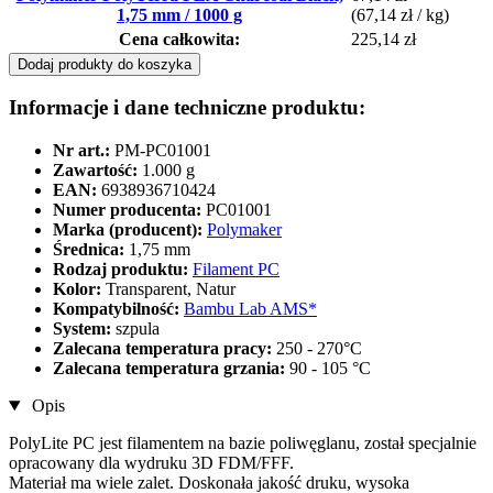
1,75 mm / 1000 g
(67,14 zł / kg)
Cena całkowita:
225,14 zł
Dodaj produkty do koszyka
Informacje i dane techniczne produktu:
Nr art.:
PM-PC01001
Zawartość:
1.000 g
EAN:
6938936710424
Numer producenta:
PC01001
Marka (producent):
Polymaker
Średnica:
1,75 mm
Rodzaj produktu:
Filament PC
Kolor:
Transparent, Natur
Kompatybilność:
Bambu Lab AMS*
System:
szpula
Zalecana temperatura pracy:
250 - 270°C
Zalecana temperatura grzania:
90 - 105 °C
Opis
PolyLite PC jest filamentem na bazie poliwęglanu, został specjalnie
opracowany dla wydruku 3D FDM/FFF.
Materiał ma wiele zalet. Doskonała jakość druku, wysoka