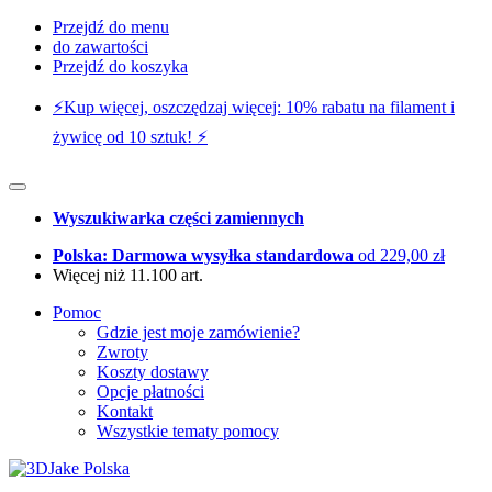
Przejdź do menu
do zawartości
Przejdź do koszyka
⚡️Kup więcej, oszczędzaj więcej: 10% rabatu na filament i
żywicę od 10 sztuk! ⚡️
Wyszukiwarka części zamiennych
Polska: Darmowa wysyłka standardowa
od 229,00 zł
Więcej niż 11.100 art.
Pomoc
Gdzie jest moje zamówienie?
Zwroty
Koszty dostawy
Opcje płatności
Kontakt
Wszystkie tematy pomocy