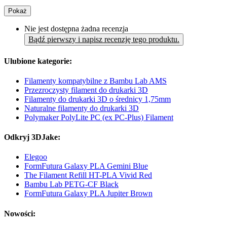
Pokaż
Nie jest dostępna żadna recenzja
Bądź pierwszy i napisz recenzję tego produktu.
Ulubione kategorie:
Filamenty kompatybilne z Bambu Lab AMS
Przezroczysty filament do drukarki 3D
Filamenty do drukarki 3D o średnicy 1,75mm
Naturalne filamenty do drukarki 3D
Polymaker PolyLite PC (ex PC-Plus) Filament
Odkryj 3DJake:
Elegoo
FormFutura Galaxy PLA Gemini Blue
The Filament Refill HT-PLA Vivid Red
Bambu Lab PETG-CF Black
FormFutura Galaxy PLA Jupiter Brown
Nowości: