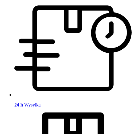
24 h
Wysyłka