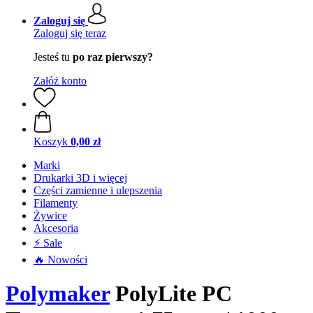
Zaloguj się
Zaloguj się teraz
Jesteś tu
po raz pierwszy?
Załóż konto
Koszyk
0,00 zł
Marki
Drukarki 3D i więcej
Części zamienne i ulepszenia
Filamenty
Żywice
Akcesoria
⚡ Sale
🔥 Nowości
Polymaker
PolyLite PC