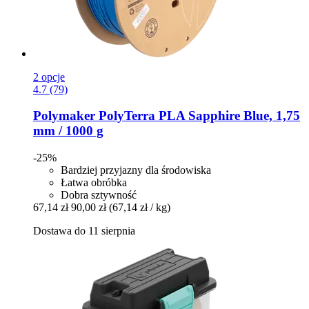
2 opcje
4.7 (79)
Polymaker
PolyTerra PLA Sapphire Blue, 1,75
mm / 1000 g
-25%
Bardziej przyjazny dla środowiska
Łatwa obróbka
Dobra sztywność
67,14 zł
90,00 zł
(67,14 zł / kg)
Dostawa do 11 sierpnia