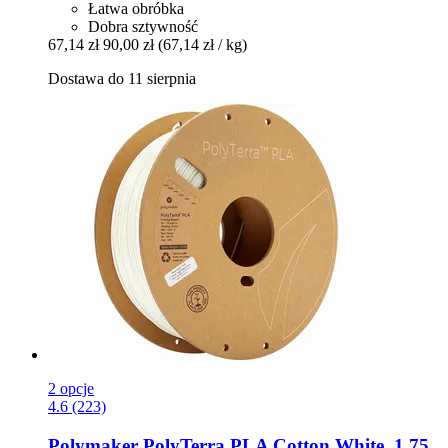
Łatwa obróbka
Dobra sztywność
67,14 zł
90,00 zł
(67,14 zł / kg)
Dostawa do 11 sierpnia
2 opcje
4.6 (223)
Polymaker
PolyTerra PLA Cotton White, 1,75