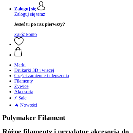
Zaloguj się
Zaloguj się teraz
Jesteś tu
po raz pierwszy?
Załóż konto
Marki
Drukarki 3D i więcej
Części zamienne i ulepszenia
Filamenty
Żywice
Akcesoria
⚡ Sale
🔥 Nowości
Polymaker Filament
Różne filamenty i przydatne akcesoria do