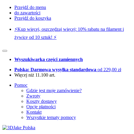
Przejdź do menu
do zawartości
Przejdź do koszyka
⚡️Kup więcej, oszczędzaj więcej: 10% rabatu na filament i
żywicę od 10 sztuk! ⚡️
Wyszukiwarka części zamiennych
Polska: Darmowa wysyłka standardowa
od 229,00 zł
Więcej niż 11.100 art.
Pomoc
Gdzie jest moje zamówienie?
Zwroty
Koszty dostawy
Opcje płatności
Kontakt
Wszystkie tematy pomocy