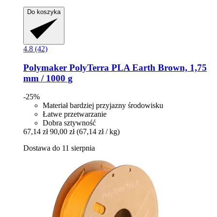
Do koszyka
4.8 (42)
Polymaker
PolyTerra PLA Earth Brown, 1,75
mm / 1000 g
-25%
Materiał bardziej przyjazny środowisku
Łatwe przetwarzanie
Dobra sztywność
67,14 zł
90,00 zł
(67,14 zł / kg)
Dostawa do 11 sierpnia