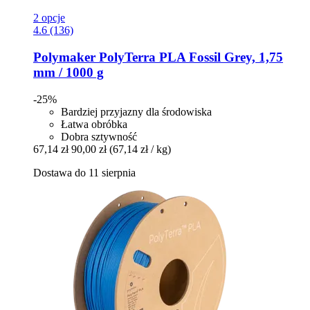
2 opcje
4.6 (136)
Polymaker
PolyTerra PLA Fossil Grey, 1,75
mm / 1000 g
-25%
Bardziej przyjazny dla środowiska
Łatwa obróbka
Dobra sztywność
67,14 zł
90,00 zł
(67,14 zł / kg)
Dostawa do 11 sierpnia