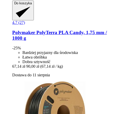
Do koszyka
4.7 (27)
Polymaker
PolyTerra PLA Candy, 1,75 mm /
1000 g
-25%
Bardziej przyjazny dla środowiska
Łatwa obróbka
Dobra sztywność
67,14 zł
90,00 zł
(67,14 zł / kg)
Dostawa do 11 sierpnia