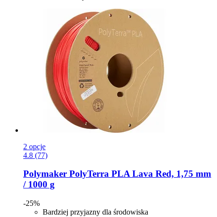
2 opcje
4.8 (77)
Polymaker
PolyTerra PLA Lava Red, 1,75 mm
/ 1000 g
-25%
Bardziej przyjazny dla środowiska