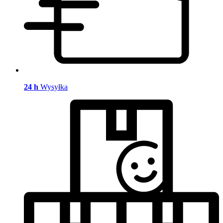
24 h
Wysyłka