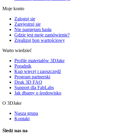
Moje konto
Zaloguj się
Zarejestruj się
Nie pamiętam hasła
Gdzie jest moje zamówienie?
Zrealizuj bon wartościowy
Warto wiedzieć
Profile materiałów 3DJake
Poradnik
Kup więcej i zaoszczędź
Program partnerski
Druk 3D FAQ
Support dla FabLabs
Jak dbamy o środowisko
O 3DJake
Nasza grupa
Kontakt
Śledź nas na