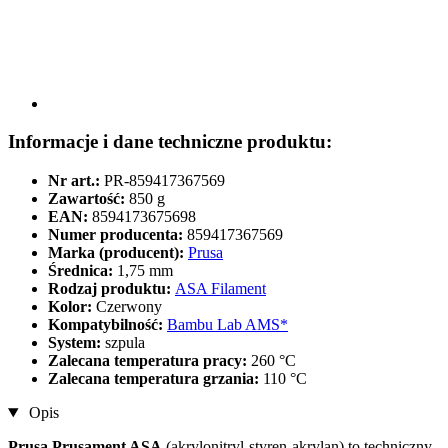
Informacje i dane techniczne produktu:
Nr art.:
PR-859417367569
Zawartość:
850 g
EAN:
8594173675698
Numer producenta:
859417367569
Marka (producent):
Prusa
Średnica:
1,75 mm
Rodzaj produktu:
ASA Filament
Kolor:
Czerwony
Kompatybilność:
Bambu Lab AMS*
System:
szpula
Zalecana temperatura pracy:
260 °C
Zalecana temperatura grzania:
110 °C
Opis
Prusa Prusament ASA
(akrylonitryl-styren-akrylan) to techniczny