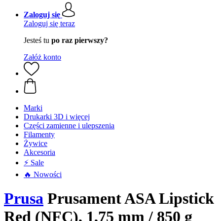
Zaloguj się
Zaloguj się teraz
Jesteś tu
po raz pierwszy?
Załóż konto
Marki
Drukarki 3D i więcej
Części zamienne i ulepszenia
Filamenty
Żywice
Akcesoria
⚡ Sale
🔥 Nowości
Prusa
Prusament ASA Lipstick
Red (NFC), 1,75 mm / 850 g