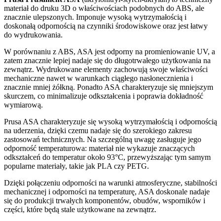
materiał do druku 3D o właściwościach podobnych do ABS, ale
znacznie ulepszonych. Imponuje wysoką wytrzymałością i
doskonałą odpornością na czynniki środowiskowe oraz jest łatwy
do wydrukowania.
W porównaniu z ABS, ASA jest odporny na promieniowanie UV, a
zatem znacznie lepiej nadaje się do długotrwałego użytkowania na
zewnątrz. Wydrukowane elementy zachowują swoje właściwości
mechaniczne nawet w warunkach ciągłego nasłonecznienia i
znacznie mniej żółkną. Ponadto ASA charakteryzuje się mniejszym
skurczem, co minimalizuje odkształcenia i poprawia dokładność
wymiarową.
Prusa ASA charakteryzuje się wysoką wytrzymałością i odpornością
na uderzenia, dzięki czemu nadaje się do szerokiego zakresu
zastosowań technicznych. Na szczególną uwagę zasługuje jego
odporność temperaturowa: materiał nie wykazuje znaczących
odkształceń do temperatur około 93°C, przewyższając tym samym
popularne materiały, takie jak PLA czy PETG.
Dzięki połączeniu odporności na warunki atmosferyczne, stabilności
mechanicznej i odporności na temperaturę, ASA doskonale nadaje
się do produkcji trwałych komponentów, obudów, wsporników i
części, które będą stale użytkowane na zewnątrz.