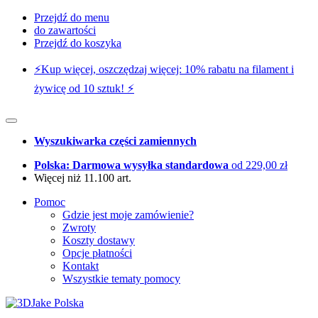
Przejdź do menu
do zawartości
Przejdź do koszyka
⚡️Kup więcej, oszczędzaj więcej: 10% rabatu na filament i
żywicę od 10 sztuk! ⚡️
Wyszukiwarka części zamiennych
Polska: Darmowa wysyłka standardowa
od 229,00 zł
Więcej niż 11.100 art.
Pomoc
Gdzie jest moje zamówienie?
Zwroty
Koszty dostawy
Opcje płatności
Kontakt
Wszystkie tematy pomocy