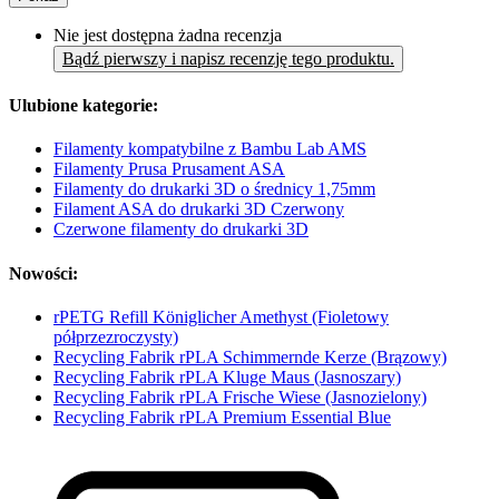
Nie jest dostępna żadna recenzja
Bądź pierwszy i napisz recenzję tego produktu.
Ulubione kategorie:
Filamenty kompatybilne z Bambu Lab AMS
Filamenty Prusa Prusament ASA
Filamenty do drukarki 3D o średnicy 1,75mm
Filament ASA do drukarki 3D Czerwony
Czerwone filamenty do drukarki 3D
Nowości:
rPETG Refill Königlicher Amethyst (Fioletowy
półprzezroczysty)
Recycling Fabrik rPLA Schimmernde Kerze (Brązowy)
Recycling Fabrik rPLA Kluge Maus (Jasnoszary)
Recycling Fabrik rPLA Frische Wiese (Jasnozielony)
Recycling Fabrik rPLA Premium Essential Blue