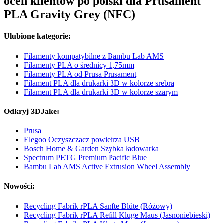
ocen klientów po polski dla Prusament
PLA Gravity Grey (NFC)
Ulubione kategorie:
Filamenty kompatybilne z Bambu Lab AMS
Filamenty PLA o średnicy 1,75mm
Filamenty PLA od Prusa Prusament
Filament PLA dla drukarki 3D w kolorze srebra
Filament PLA dla drukarki 3D w kolorze szarym
Odkryj 3DJake:
Prusa
Elegoo Oczyszczacz powietrza USB
Bosch Home & Garden Szybka ładowarka
Spectrum PETG Premium Pacific Blue
Bambu Lab AMS Active Extrusion Wheel Assembly
Nowości:
Recycling Fabrik rPLA Sanfte Blüte (Różowy)
Recycling Fabrik rPLA Refill Kluge Maus (Jasnoniebieski)