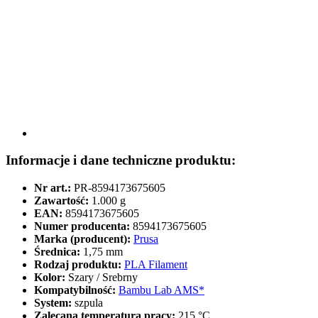
Informacje i dane techniczne produktu:
Nr art.:
PR-8594173675605
Zawartość:
1.000 g
EAN:
8594173675605
Numer producenta:
8594173675605
Marka (producent):
Prusa
Średnica:
1,75 mm
Rodzaj produktu:
PLA Filament
Kolor:
Szary / Srebrny
Kompatybilność:
Bambu Lab AMS*
System:
szpula
Zalecana temperatura pracy:
215 °C