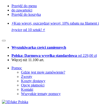
Przejdź do menu
do zawartości
Przejdź do koszyka
⚡️Kup więcej, oszczędzaj więcej: 10% rabatu na filament i
żywicę od 10 sztuk! ⚡️
Wyszukiwarka części zamiennych
Polska: Darmowa wysyłka standardowa
od 229,00 zł
Więcej niż 11.100 art.
Pomoc
Gdzie jest moje zamówienie?
Zwroty
Koszty dostawy
Opcje płatności
Kontakt
Wszystkie tematy pomocy