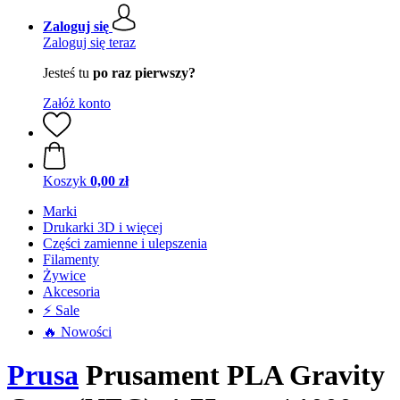
Zaloguj się
Zaloguj się teraz
Jesteś tu
po raz pierwszy?
Załóż konto
Koszyk
0,00 zł
Marki
Drukarki 3D i więcej
Części zamienne i ulepszenia
Filamenty
Żywice
Akcesoria
⚡ Sale
🔥 Nowości
Prusa
Prusament PLA Gravity