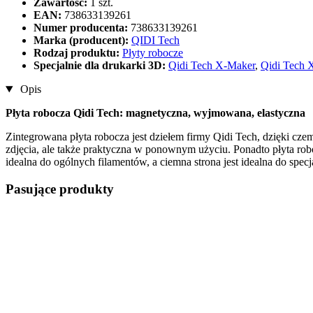
Zawartość:
1 szt.
EAN:
738633139261
Numer producenta:
738633139261
Marka (producent):
QIDI Tech
Rodzaj produktu:
Płyty robocze
Specjalnie dla drukarki 3D:
Qidi Tech X-Maker
,
Qidi Tech 
Opis
Płyta robocza Qidi Tech: magnetyczna, wyjmowana, elastyczna
Zintegrowana płyta robocza jest dziełem firmy Qidi Tech, dzięki cze
zdjęcia, ale także praktyczna w ponownym użyciu. Ponadto płyta robo
idealna do ogólnych filamentów, a ciemna strona jest idealna do spec
Pasujące produkty