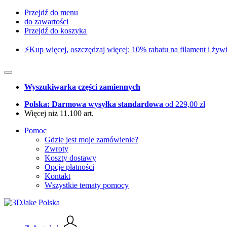
Przejdź do menu
do zawartości
Przejdź do koszyka
⚡️Kup więcej, oszczędzaj więcej: 10% rabatu na filament i żywi
Wyszukiwarka części zamiennych
Polska: Darmowa wysyłka standardowa
od 229,00 zł
Więcej niż 11.100 art.
Pomoc
Gdzie jest moje zamówienie?
Zwroty
Koszty dostawy
Opcje płatności
Kontakt
Wszystkie tematy pomocy