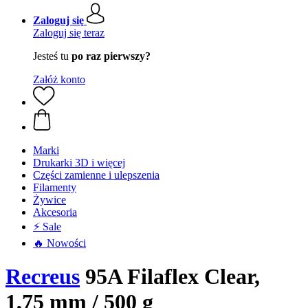
Zaloguj się
Zaloguj się teraz
Jesteś tu
po raz pierwszy?
Załóż konto
Marki
Drukarki 3D i więcej
Części zamienne i ulepszenia
Filamenty
Żywice
Akcesoria
⚡ Sale
🔥 Nowości
Recreus
95A Filaflex Clear,
1,75 mm / 500 g