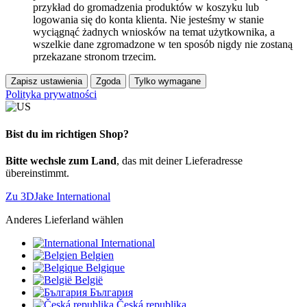
przykład do gromadzenia produktów w koszyku lub
logowania się do konta klienta. Nie jesteśmy w stanie
wyciągnąć żadnych wniosków na temat użytkownika, a
wszelkie dane zgromadzone w ten sposób nigdy nie zostaną
przekazane stronom trzecim.
Zapisz ustawienia
Zgoda
Tylko wymagane
Polityka prywatności
Bist du im richtigen Shop?
Bitte wechsle zum Land
, das mit deiner Lieferadresse
übereinstimmt.
Zu 3DJake International
Anderes Lieferland wählen
International
Belgien
Belgique
België
България
Česká republika