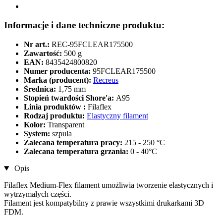
Informacje i dane techniczne produktu:
Nr art.:
REC-95FCLEAR175500
Zawartość:
500 g
EAN:
8435424800820
Numer producenta:
95FCLEAR175500
Marka (producent):
Recreus
Średnica:
1,75 mm
Stopień twardości Shore'a:
A95
Linia produktów :
Filaflex
Rodzaj produktu:
Elastyczny filament
Kolor:
Transparent
System:
szpula
Zalecana temperatura pracy:
215 - 250 °C
Zalecana temperatura grzania:
0 - 40°C
Opis
Filaflex Medium-Flex filament umożliwia tworzenie elastycznych i
wytrzymałych części.
Filament jest kompatybilny z prawie wszystkimi drukarkami 3D
FDM.