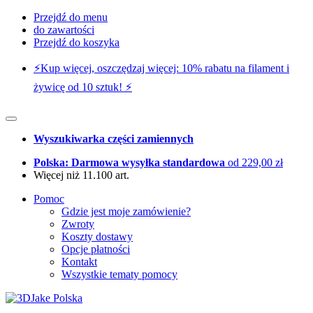
Przejdź do menu
do zawartości
Przejdź do koszyka
⚡️Kup więcej, oszczędzaj więcej: 10% rabatu na filament i
żywicę od 10 sztuk! ⚡️
Wyszukiwarka części zamiennych
Polska: Darmowa wysyłka standardowa
od 229,00 zł
Więcej niż 11.100 art.
Pomoc
Gdzie jest moje zamówienie?
Zwroty
Koszty dostawy
Opcje płatności
Kontakt
Wszystkie tematy pomocy