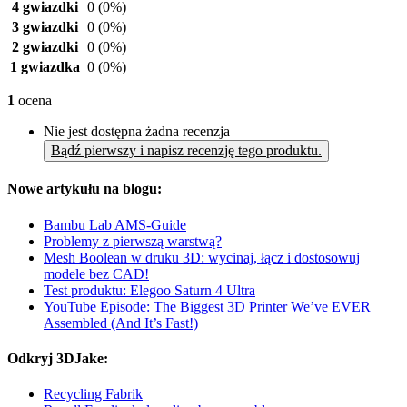
4 gwiazdki
0
(0%)
3 gwiazdki
0
(0%)
2 gwiazdki
0
(0%)
1 gwiazdka
0
(0%)
1
ocena
Nie jest dostępna żadna recenzja
Bądź pierwszy i napisz recenzję tego produktu.
Nowe artykułu na blogu:
Bambu Lab AMS-Guide
Problemy z pierwszą warstwą?
Mesh Boolean w druku 3D: wycinaj, łącz i dostosowuj
modele bez CAD!
Test produktu: Elegoo Saturn 4 Ultra
YouTube Episode: The Biggest 3D Printer We’ve EVER
Assembled (And It’s Fast!)
Odkryj 3DJake:
Recycling Fabrik