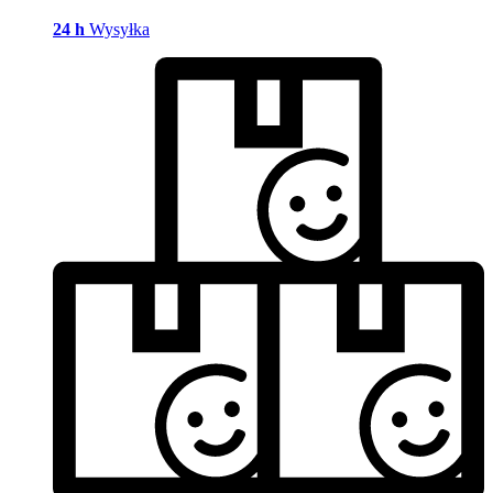
24 h
Wysyłka