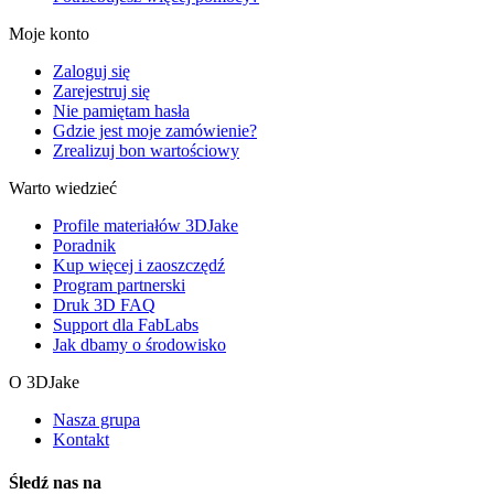
Moje konto
Zaloguj się
Zarejestruj się
Nie pamiętam hasła
Gdzie jest moje zamówienie?
Zrealizuj bon wartościowy
Warto wiedzieć
Profile materiałów 3DJake
Poradnik
Kup więcej i zaoszczędź
Program partnerski
Druk 3D FAQ
Support dla FabLabs
Jak dbamy o środowisko
O 3DJake
Nasza grupa
Kontakt
Śledź nas na