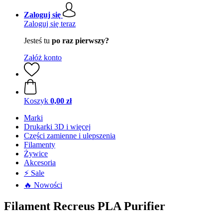
Zaloguj się
Zaloguj się teraz
Jesteś tu
po raz pierwszy?
Załóż konto
Koszyk
0,00 zł
Marki
Drukarki 3D i więcej
Części zamienne i ulepszenia
Filamenty
Żywice
Akcesoria
⚡ Sale
🔥 Nowości
Filament Recreus PLA Purifier