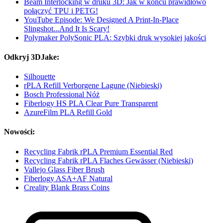
Beam Interlocking w druku 3D: Jak w końcu prawidłowo
połączyć TPU i PETG!
YouTube Episode: We Designed A Print-In-Place
Slingshot...And It Is Scary!
Polymaker PolySonic PLA: Szybki druk wysokiej jakości
Odkryj 3DJake:
Silhouette
rPLA Refill Verborgene Lagune (Niebieski)
Bosch Professional Nóż
Fiberlogy HS PLA Clear Pure Transparent
AzureFilm PLA Refill Gold
Nowości:
Recycling Fabrik rPLA Premium Essential Red
Recycling Fabrik rPLA Flaches Gewässer (Niebieski)
Vallejo Glass Fiber Brush
Fiberlogy ASA+AF Natural
Creality Blank Brass Coins