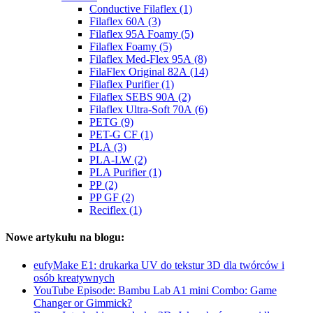
Conductive Filaflex (1)
Filaflex 60A (3)
Filaflex 95A Foamy (5)
Filaflex Foamy (5)
Filaflex Med-Flex 95A (8)
FilaFlex Original 82A (14)
Filaflex Purifier (1)
Filaflex SEBS 90A (2)
Filaflex Ultra-Soft 70A (6)
PETG (9)
PET-G CF (1)
PLA (3)
PLA-LW (2)
PLA Purifier (1)
PP (2)
PP GF (2)
Reciflex (1)
Nowe artykułu na blogu:
eufyMake E1: drukarka UV do tekstur 3D dla twórców i
osób kreatywnych
YouTube Episode: Bambu Lab A1 mini Combo: Game
Changer or Gimmick?