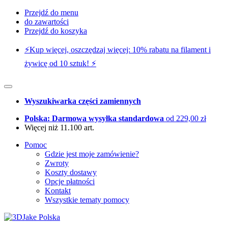
Przejdź do menu
do zawartości
Przejdź do koszyka
⚡️Kup więcej, oszczędzaj więcej: 10% rabatu na filament i
żywicę od 10 sztuk! ⚡️
Wyszukiwarka części zamiennych
Polska: Darmowa wysyłka standardowa
od 229,00 zł
Więcej niż 11.100 art.
Pomoc
Gdzie jest moje zamówienie?
Zwroty
Koszty dostawy
Opcje płatności
Kontakt
Wszystkie tematy pomocy