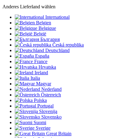
Anderes Lieferland wählen
International
Belgien
Belgique
België
България
Česká republika
Deutschland
España
France
Hrvatska
Ireland
Italia
Magyar
Nederland
Österreich
Polska
Portugal
Slovenija
Slovensko
Suomi
Sverige
Great Britain