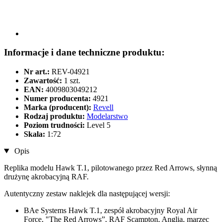
Informacje i dane techniczne produktu:
Nr art.:
REV-04921
Zawartość:
1 szt.
EAN:
4009803049212
Numer producenta:
4921
Marka (producent):
Revell
Rodzaj produktu:
Modelarstwo
Poziom trudności:
Level 5
Skala:
1:72
Opis
Replika modelu Hawk T.1, pilotowanego przez Red Arrows, słynną
drużynę akrobacyjną RAF.
Autentyczny zestaw naklejek dla następującej wersji:
BAe Systems Hawk T.1, zespół akrobacyjny Royal Air
Force, "The Red Arrows”, RAF Scampton, Anglia, marzec