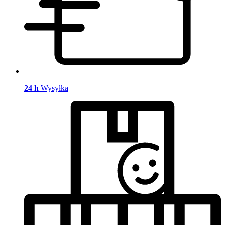
24 h
Wysyłka