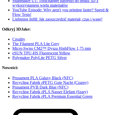
Snapmaker U1: Toolchanger narzędzi do druku 3D z
wykorzystaniem wielu materiałów
YouTube Episode: Why aren't you printing faster? Speed &
Flow Tests!
Lightning Infill: Jak zaoszczędzić materiał, czas i wagę!
Odkryj 3DJake:
Creality
The Filament PLA Lite Grey
Micro-Swiss CM2™ Dysza HighFlow 1,75 mm
eSUN TPU-HS Fluorescent Yellow
Polymaker PolyLite PETG Silver
Nowości:
Prusament PLA Galaxy Black (NFC)
Recycling Fabrik rPETG Gute Nacht (Czarny)
Prusament PVB Dark Blue (NFC)
Recycling Fabrik rPLA Nasser Elefant (Szary)
Recycling Fabrik rPLA Premium Essential Green