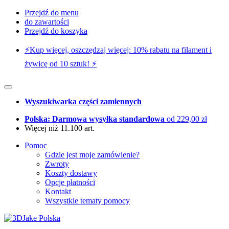
Przejdź do menu
do zawartości
Przejdź do koszyka
⚡️Kup więcej, oszczędzaj więcej: 10% rabatu na filament i
żywicę od 10 sztuk! ⚡️
Wyszukiwarka części zamiennych
Polska: Darmowa wysyłka standardowa
od 229,00 zł
Więcej niż 11.100 art.
Pomoc
Gdzie jest moje zamówienie?
Zwroty
Koszty dostawy
Opcje płatności
Kontakt
Wszystkie tematy pomocy