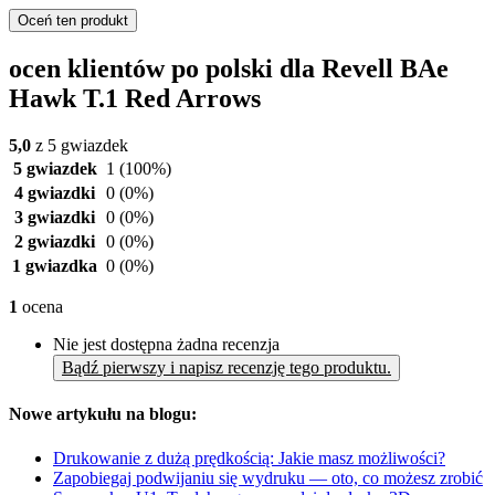
Oceń ten produkt
ocen klientów po polski dla Revell BAe
Hawk T.1 Red Arrows
5,0
z 5 gwiazdek
5 gwiazdek
1
(100%)
4 gwiazdki
0
(0%)
3 gwiazdki
0
(0%)
2 gwiazdki
0
(0%)
1 gwiazdka
0
(0%)
1
ocena
Nie jest dostępna żadna recenzja
Bądź pierwszy i napisz recenzję tego produktu.
Nowe artykułu na blogu:
Drukowanie z dużą prędkością: Jakie masz możliwości?
Zapobiegaj podwijaniu się wydruku — oto, co możesz zrobić