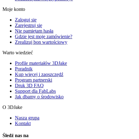
Moje konto
Zaloguj się
Zarejestruj się
Nie pamiętam hasła
Gdzie jest moje zamówienie?
Zrealizuj bon wartościowy
Warto wiedzieć
Profile materiałów 3DJake
Poradnik
Kup więcej i zaoszczędź
Program partnerski
Druk 3D FAQ
Support dla FabLabs
Jak dbamy o środowisko
O 3DJake
Nasza grupa
Kontakt
Śledź nas na