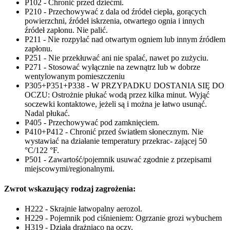
P102 - Chronić przed dziećmi.
P210 - Przechowywać z dala od źródeł ciepła, gorących
powierzchni, źródeł iskrzenia, otwartego ognia i innych
źródeł zapłonu. Nie palić.
P211 - Nie rozpylać nad otwartym ogniem lub innym źródłem
zapłonu.
P251 - Nie przekłuwać ani nie spalać, nawet po zużyciu.
P271 - Stosować wyłącznie na zewnątrz lub w dobrze
wentylowanym pomieszczeniu
P305+P351+P338 - W PRZYPADKU DOSTANIA SIĘ DO
OCZU: Ostrożnie płukać wodą przez kilka minut. Wyjąć
soczewki kontaktowe, jeżeli są i można je łatwo usunąć.
Nadal płukać.
P405 - Przechowywać pod zamknięciem.
P410+P412 - Chronić przed światłem słonecznym. Nie
wystawiać na działanie temperatury przekrac- zającej 50
°C/122 °F.
P501 - Zawartość/pojemnik usuwać zgodnie z przepisami
miejscowymi/regionalnymi.
Zwrot wskazujący rodzaj zagrożenia:
H222 - Skrajnie łatwopalny aerozol.
H229 - Pojemnik pod ciśnieniem: Ogrzanie grozi wybuchem
H319 - Działa drażniąco na oczy.