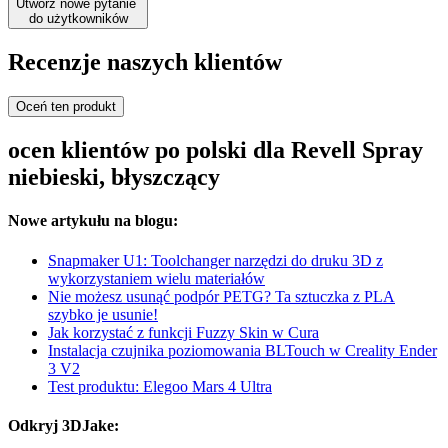
Utwórz nowe pytanie
do użytkowników
Recenzje naszych klientów
Oceń ten produkt
ocen klientów po polski dla Revell Spray
niebieski, błyszczący
Nowe artykułu na blogu:
Snapmaker U1: Toolchanger narzędzi do druku 3D z
wykorzystaniem wielu materiałów
Nie możesz usunąć podpór PETG? Ta sztuczka z PLA
szybko je usunie!
Jak korzystać z funkcji Fuzzy Skin w Cura
Instalacja czujnika poziomowania BLTouch w Creality Ender
3 V2
Test produktu: Elegoo Mars 4 Ultra
Odkryj 3DJake: