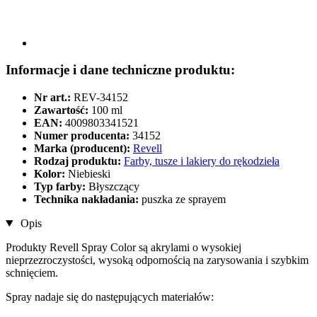
Informacje i dane techniczne produktu:
Nr art.:
REV-34152
Zawartość:
100 ml
EAN:
4009803341521
Numer producenta:
34152
Marka (producent):
Revell
Rodzaj produktu:
Farby, tusze i lakiery do rękodzieła
Kolor:
Niebieski
Typ farby:
Błyszczący
Technika nakładania:
puszka ze sprayem
Opis
Produkty Revell Spray Color są akrylami o wysokiej
nieprzezroczystości, wysoką odpornością na zarysowania i szybkim
schnięciem.
Spray nadaje się do następujących materiałów: