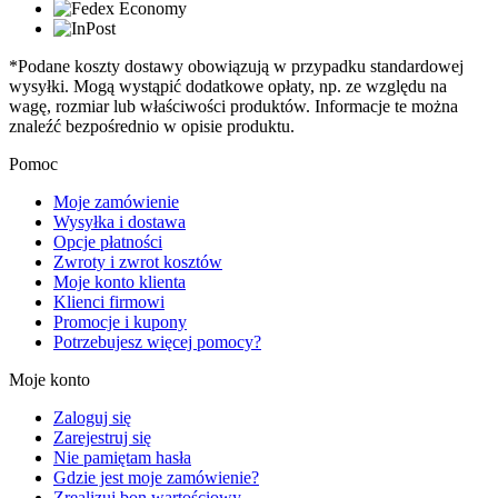
*Podane koszty dostawy obowiązują w przypadku standardowej
wysyłki. Mogą wystąpić dodatkowe opłaty, np. ze względu na
wagę, rozmiar lub właściwości produktów. Informacje te można
znaleźć bezpośrednio w opisie produktu.
Pomoc
Moje zamówienie
Wysyłka i dostawa
Opcje płatności
Zwroty i zwrot kosztów
Moje konto klienta
Klienci firmowi
Promocje i kupony
Potrzebujesz więcej pomocy?
Moje konto
Zaloguj się
Zarejestruj się
Nie pamiętam hasła
Gdzie jest moje zamówienie?
Zrealizuj bon wartościowy