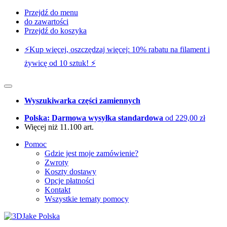
Przejdź do menu
do zawartości
Przejdź do koszyka
⚡️Kup więcej, oszczędzaj więcej: 10% rabatu na filament i
żywicę od 10 sztuk! ⚡️
Wyszukiwarka części zamiennych
Polska: Darmowa wysyłka standardowa
od 229,00 zł
Więcej niż 11.100 art.
Pomoc
Gdzie jest moje zamówienie?
Zwroty
Koszty dostawy
Opcje płatności
Kontakt
Wszystkie tematy pomocy