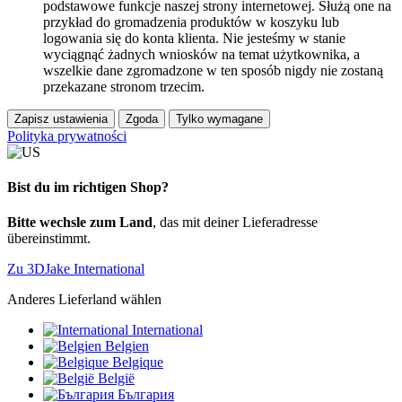
podstawowe funkcje naszej strony internetowej. Służą one na
przykład do gromadzenia produktów w koszyku lub
logowania się do konta klienta. Nie jesteśmy w stanie
wyciągnąć żadnych wniosków na temat użytkownika, a
wszelkie dane zgromadzone w ten sposób nigdy nie zostaną
przekazane stronom trzecim.
Zapisz ustawienia
Zgoda
Tylko wymagane
Polityka prywatności
Bist du im richtigen Shop?
Bitte wechsle zum Land
, das mit deiner Lieferadresse
übereinstimmt.
Zu 3DJake International
Anderes Lieferland wählen
International
Belgien
Belgique
België
България