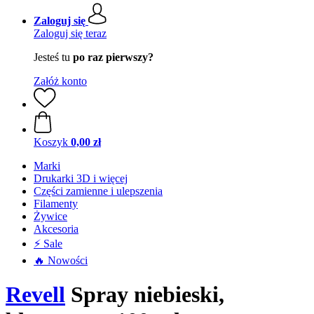
Zaloguj się
Zaloguj się teraz
Jesteś tu
po raz pierwszy?
Załóż konto
Koszyk
0,00 zł
Marki
Drukarki 3D i więcej
Części zamienne i ulepszenia
Filamenty
Żywice
Akcesoria
⚡ Sale
🔥 Nowości
Revell
Spray niebieski,