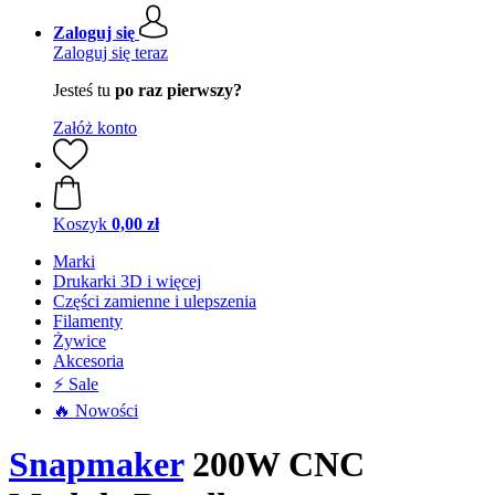
Zaloguj się
Zaloguj się teraz
Jesteś tu
po raz pierwszy?
Załóż konto
Koszyk
0,00 zł
Marki
Drukarki 3D i więcej
Części zamienne i ulepszenia
Filamenty
Żywice
Akcesoria
⚡ Sale
🔥 Nowości
Snapmaker
200W CNC