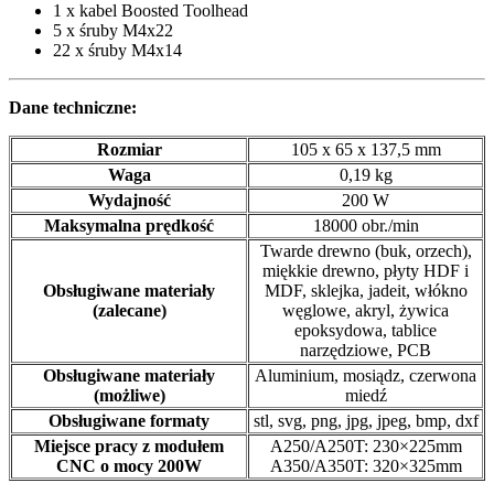
1 x kabel Boosted Toolhead
5 x śruby M4x22
22 x śruby M4x14
Dane techniczne:
Rozmiar
105 x 65 x 137,5 mm
Waga
0,19 kg
Wydajność
200 W
Maksymalna prędkość
18000 obr./min
Twarde drewno (buk, orzech),
miękkie drewno, płyty HDF i
Obsługiwane materiały
MDF, sklejka, jadeit, włókno
(zalecane)
węglowe, akryl, żywica
epoksydowa, tablice
narzędziowe, PCB
Obsługiwane materiały
Aluminium, mosiądz, czerwona
(możliwe)
miedź
Obsługiwane formaty
stl, svg, png, jpg, jpeg, bmp, dxf
Miejsce pracy z modułem
A250/A250T: 230×225mm
CNC o mocy 200W
A350/A350T: 320×325mm