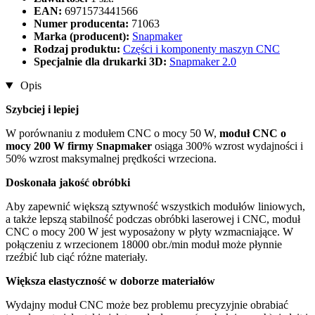
EAN:
6971573441566
Numer producenta:
71063
Marka (producent):
Snapmaker
Rodzaj produktu:
Części i komponenty maszyn CNC
Specjalnie dla drukarki 3D:
Snapmaker 2.0
Opis
Szybciej i lepiej
W porównaniu z modułem CNC o mocy 50 W,
moduł CNC o
mocy 200 W firmy Snapmaker
osiąga 300% wzrost wydajności i
50% wzrost maksymalnej prędkości wrzeciona.
Doskonała jakość obróbki
Aby zapewnić większą sztywność wszystkich modułów liniowych,
a także lepszą stabilność podczas obróbki laserowej i CNC, moduł
CNC o mocy 200 W jest wyposażony w płyty wzmacniające. W
połączeniu z wrzecionem 18000 obr./min moduł może płynnie
rzeźbić lub ciąć różne materiały.
Większa elastyczność w doborze materiałów
Wydajny moduł CNC może bez problemu precyzyjnie obrabiać