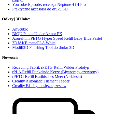
YouTube Episode: recenzja Neptune 4 i 4 Pro
Praktyczne akcesoria do druku 3D
Odkryj 3DJake:
Anycubic
BIQU Panda Under Armor PX
AzureFilm PETG Hyper Speed Refill Baby Blue Pastel
3DJAKE mattePLA White
Modifi3D Finishing Tool do druku 3D
Nowości:
Recycling Fabrik rPETG Refill Wilder Prototyp
rPLA Refill Funkelnde Kerze (Błyszczący czerwony)
rPETG Refill Karibisches Meer (Niebieski)
Creality Automatic Filament Feeder
Creality Blachy mosiężne, zestaw