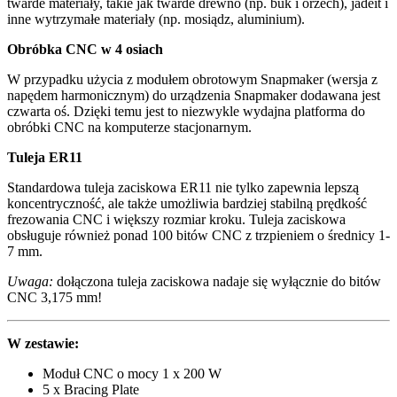
twarde materiały, takie jak twarde drewno (np. buk i orzech), jadeit i
inne wytrzymałe materiały (np. mosiądz, aluminium).
Obróbka CNC w 4 osiach
W przypadku użycia z modułem obrotowym Snapmaker (wersja z
napędem harmonicznym) do urządzenia Snapmaker dodawana jest
czwarta oś. Dzięki temu jest to niezwykle wydajna platforma do
obróbki CNC na komputerze stacjonarnym.
Tuleja ER11
Standardowa tuleja zaciskowa ER11 nie tylko zapewnia lepszą
koncentryczność, ale także umożliwia bardziej stabilną prędkość
frezowania CNC i większy rozmiar kroku. Tuleja zaciskowa
obsługuje również ponad 100 bitów CNC z trzpieniem o średnicy 1-
7 mm.
Uwaga:
dołączona tuleja zaciskowa nadaje się wyłącznie do bitów
CNC 3,175 mm!
W zestawie:
Moduł CNC o mocy 1 x 200 W
5 x Bracing Plate