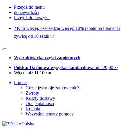
Przejdź do menu
do zawartości
Przejdź do koszyka
⚡️Kup więcej, oszczędzaj więcej: 10% rabatu na filament i
żywicę od 10 sztuk! ⚡️
Wyszukiwarka części zamiennych
Polska: Darmowa wysyłka standardowa
od 229,00 zł
Więcej niż 11.100 art.
Pomoc
Gdzie jest moje zamówienie?
Zwroty
Koszty dostawy
Opcje płatności
Kontakt
Wszystkie tematy pomocy