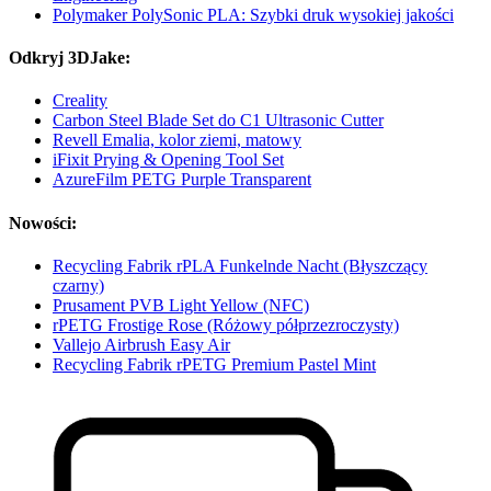
Polymaker PolySonic PLA: Szybki druk wysokiej jakości
Odkryj 3DJake:
Creality
Carbon Steel Blade Set do C1 Ultrasonic Cutter
Revell Emalia, kolor ziemi, matowy
iFixit Prying & Opening Tool Set
AzureFilm PETG Purple Transparent
Nowości:
Recycling Fabrik rPLA Funkelnde Nacht (Błyszczący
czarny)
Prusament PVB Light Yellow (NFC)
rPETG Frostige Rose (Różowy półprzezroczysty)
Vallejo Airbrush Easy Air
Recycling Fabrik rPETG Premium Pastel Mint