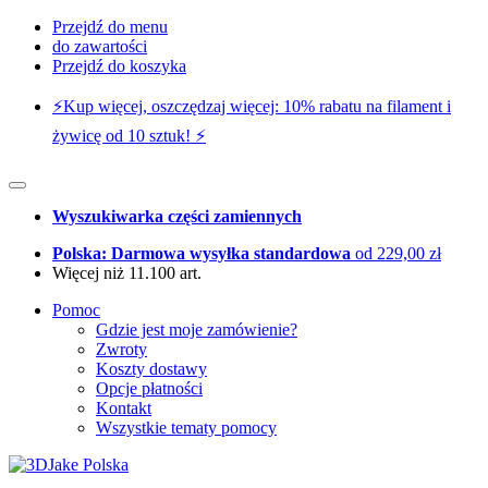
Przejdź do menu
do zawartości
Przejdź do koszyka
⚡️Kup więcej, oszczędzaj więcej: 10% rabatu na filament i
żywicę od 10 sztuk! ⚡️
Wyszukiwarka części zamiennych
Polska: Darmowa wysyłka standardowa
od 229,00 zł
Więcej niż 11.100 art.
Pomoc
Gdzie jest moje zamówienie?
Zwroty
Koszty dostawy
Opcje płatności
Kontakt
Wszystkie tematy pomocy