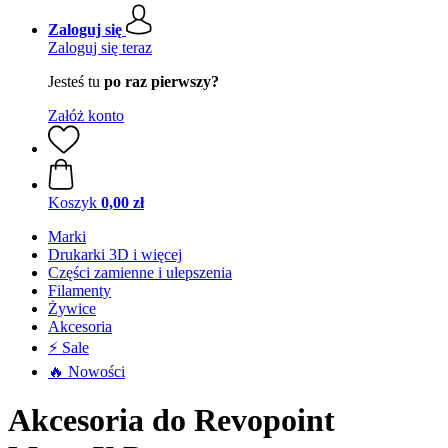
Zaloguj się
Zaloguj się teraz
Jesteś tu
po raz pierwszy?
Załóż konto
Koszyk
0,00 zł
Marki
Drukarki 3D i więcej
Części zamienne i ulepszenia
Filamenty
Żywice
Akcesoria
⚡ Sale
🔥 Nowości
Akcesoria do Revopoint