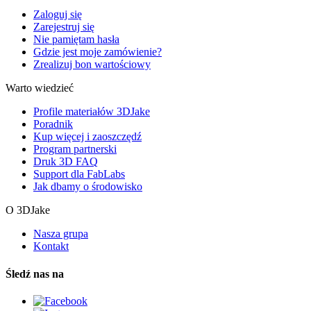
Zaloguj się
Zarejestruj się
Nie pamiętam hasła
Gdzie jest moje zamówienie?
Zrealizuj bon wartościowy
Warto wiedzieć
Profile materiałów 3DJake
Poradnik
Kup więcej i zaoszczędź
Program partnerski
Druk 3D FAQ
Support dla FabLabs
Jak dbamy o środowisko
O 3DJake
Nasza grupa
Kontakt
Śledź nas na