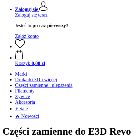
Zaloguj się
Zaloguj się teraz
Jesteś tu
po raz pierwszy?
Załóż konto
Koszyk
0,00 zł
Marki
Drukarki 3D i więcej
Części zamienne i ulepszenia
Filamenty
Żywice
Akcesoria
⚡ Sale
🔥 Nowości
Części zamienne do E3D Revo