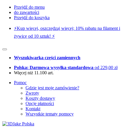
Przejdź do menu
do zawartości
Przejdź do koszyka
⚡️Kup więcej, oszczędzaj więcej: 10% rabatu na filament i
żywicę od 10 sztuk! ⚡️
Wyszukiwarka części zamiennych
Polska: Darmowa wysyłka standardowa
od 229,00 zł
Więcej niż 11.100 art.
Pomoc
Gdzie jest moje zamówienie?
Zwroty
Koszty dostawy
Opcje płatności
Kontakt
Wszystkie tematy pomocy