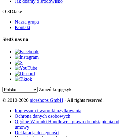
Jak dbamy o środowisko
O 3DJake
Nasza grupa
Kontakt
Śledź nas na
Zmień kraj/język
© 2010-2026
niceshops GmbH
- All rights reserved.
Impressum i warunki użytkowania
Ochrona danych osobowych
Ogólne Warunki Handlowe i prawo do odstąpienia od
umowy
Deklaracja dostępności