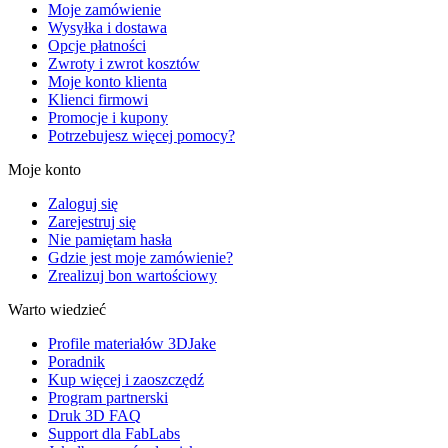
Moje zamówienie
Wysyłka i dostawa
Opcje płatności
Zwroty i zwrot kosztów
Moje konto klienta
Klienci firmowi
Promocje i kupony
Potrzebujesz więcej pomocy?
Moje konto
Zaloguj się
Zarejestruj się
Nie pamiętam hasła
Gdzie jest moje zamówienie?
Zrealizuj bon wartościowy
Warto wiedzieć
Profile materiałów 3DJake
Poradnik
Kup więcej i zaoszczędź
Program partnerski
Druk 3D FAQ
Support dla FabLabs