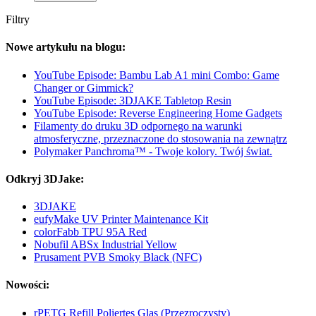
Filtry
Nowe artykułu na blogu:
YouTube Episode: Bambu Lab A1 mini Combo: Game
Changer or Gimmick?
YouTube Episode: 3DJAKE Tabletop Resin
YouTube Episode: Reverse Engineering Home Gadgets
Filamenty do druku 3D odpornego na warunki
atmosferyczne, przeznaczone do stosowania na zewnątrz
Polymaker Panchroma™ - Twoje kolory. Twój świat.
Odkryj 3DJake:
3DJAKE
eufyMake UV Printer Maintenance Kit
colorFabb TPU 95A Red
Nobufil ABSx Industrial Yellow
Prusament PVB Smoky Black (NFC)
Nowości:
rPETG Refill Poliertes Glas (Przezroczysty)