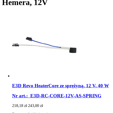
Hemera, 12V
E3D
Revo HeaterCore ze sprężyną, 12 V, 40 W
Nr art.: E3D-RC-CORE-12V-AS-SPRING
218,18 zł
243,00 zł