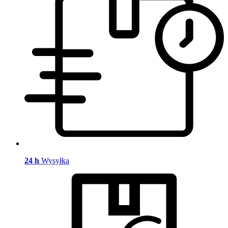
24 h
Wysyłka