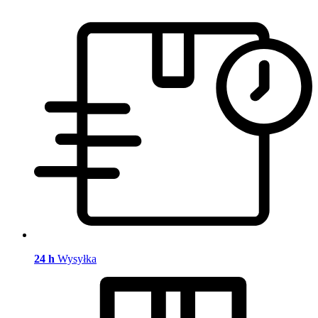
24 h
Wysyłka