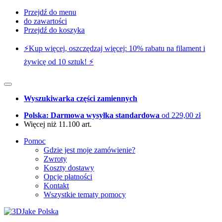
Przejdź do menu
do zawartości
Przejdź do koszyka
⚡️Kup więcej, oszczędzaj więcej: 10% rabatu na filament i
żywicę od 10 sztuk! ⚡️
Wyszukiwarka części zamiennych
Polska: Darmowa wysyłka standardowa
od 229,00 zł
Więcej niż 11.100 art.
Pomoc
Gdzie jest moje zamówienie?
Zwroty
Koszty dostawy
Opcje płatności
Kontakt
Wszystkie tematy pomocy