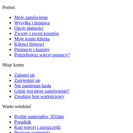
Pomoc
Moje zamówienie
Wysyłka i dostawa
Opcje płatności
Zwroty i zwrot kosztów
Moje konto klienta
Klienci firmowi
Promocje i kupony
Potrzebujesz więcej pomocy?
Moje konto
Zaloguj się
Zarejestruj się
Nie pamiętam hasła
Gdzie jest moje zamówienie?
Zrealizuj bon wartościowy
Warto wiedzieć
Profile materiałów 3DJake
Poradnik
Kup więcej i zaoszczędź
Program partnerski