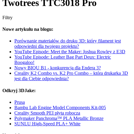
Twotrees TTC3018 Pro
Filtry
Nowe artykułu na blogu:
Porównanie materiałów do druku 3D: który filament jest
odpowiedni dla twojego projektu?
YouTube Episode: Meet the Maker: Joshua Rowley z E3D
YouTube Episode: Leather Bag Part Deux: Electric
Boogaloo!
Nowy BIQU B1 - konkurencja dla Endera 3?
Creality K2 Combo vs. K2 Pro Combo – która drukarka 3D
jest dla Ciebie odpowiednia?
Odkryj 3DJake:
Prusa
Bambu Lab Engine Model Components Kit-005
Creality Smooth PEI płyta robocza
Polymaker Panchroma™ PLA Metallic Bronze
SUNLU High-Speed PLA+ White