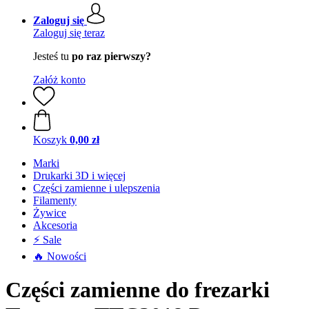
Zaloguj się
Zaloguj się teraz
Jesteś tu
po raz pierwszy?
Załóż konto
Koszyk
0,00 zł
Marki
Drukarki 3D i więcej
Części zamienne i ulepszenia
Filamenty
Żywice
Akcesoria
⚡ Sale
🔥 Nowości
Części zamienne do frezarki