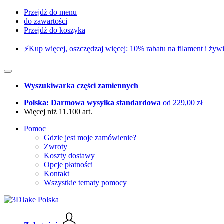
Przejdź do menu
do zawartości
Przejdź do koszyka
⚡️Kup więcej, oszczędzaj więcej: 10% rabatu na filament i żywi
Wyszukiwarka części zamiennych
Polska: Darmowa wysyłka standardowa
od 229,00 zł
Więcej niż 11.100 art.
Pomoc
Gdzie jest moje zamówienie?
Zwroty
Koszty dostawy
Opcje płatności
Kontakt
Wszystkie tematy pomocy