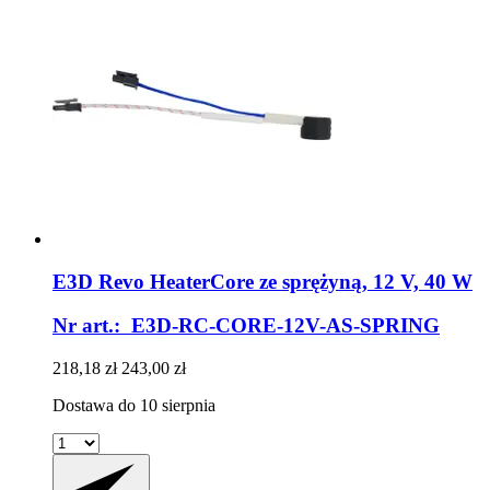
E3D
Revo HeaterCore ze sprężyną, 12 V, 40 W
Nr art.: E3D-RC-CORE-12V-AS-SPRING
218,18 zł
243,00 zł
Dostawa do 10 sierpnia