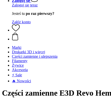
Zaloguj się
Zaloguj się teraz
Jesteś tu
po raz pierwszy?
Załóż konto
Marki
Drukarki 3D i więcej
Części zamienne i ulepszenia
Filamenty
Żywice
Akcesoria
⚡ Sale
🔥 Nowości
Części zamienne E3D Revo He