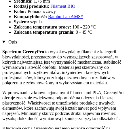
Średnica:
1,75 mm
Rodzaj produktu:
Filament BIO
Kolor:
Pomarańczowy
Kompatybilność:
Bambu Lab AMS*
System:
szpula
Zalecana temperatura pracy:
190 - 220 °C
Zalecana temperatura grzania:
0 - 45 °C
Opis
Spectrum GreenyPro
to wysokowydajny filament z kategorii
biowydajności, przeznaczony do wymagających zastosowań, w
których najważniejsza jest wytrzymałość mechaniczna, stabilność
wymiarowa i łatwość obróbki. Materiał jest skierowany do
profesjonalnych użytkowników, inżynierów i kreatywnych
profesjonalistów, którzy oczekują niezawodnych rezultatów w
połączeniu z zrównoważonym wykorzystaniem materiału.
W porównaniu z konwencjonalnymi filamentami PLA, GreenyPro
oferuje znacznie zwiększoną odporność na uderzenia i lepszą
plastyczność. Właściwości te umożliwiają produkcję trwałych
elementów, które zachowują swój kształt nawet pod wpływem
naprężeń. Minimalny skurcz podczas druku zapewnia również
wysoką dokładność wymiarową i zmniejsza ryzyko odkształceń.
Kluczową cechą GreenyPro jest jego wysoka odporność na