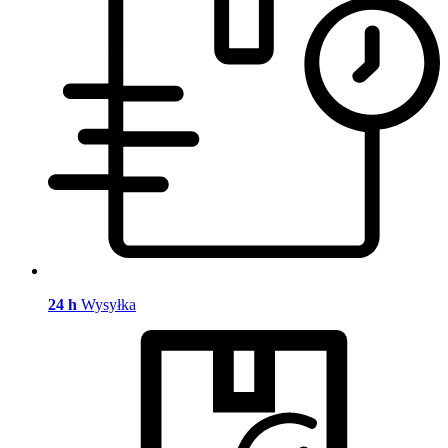
24 h
Wysyłka