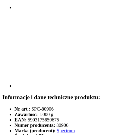
Informacje i dane techniczne produktu:
Nr art.:
SPC-80906
Zawartość:
1.000 g
EAN:
5903175659675
Numer producenta:
80906
Marka (producent):
Spectrum