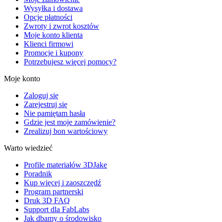
Wysyłka i dostawa
Opcje płatności
Zwroty i zwrot kosztów
Moje konto klienta
Klienci firmowi
Promocje i kupony
Potrzebujesz więcej pomocy?
Moje konto
Zaloguj się
Zarejestruj się
Nie pamiętam hasła
Gdzie jest moje zamówienie?
Zrealizuj bon wartościowy
Warto wiedzieć
Profile materiałów 3DJake
Poradnik
Kup więcej i zaoszczędź
Program partnerski
Druk 3D FAQ
Support dla FabLabs
Jak dbamy o środowisko