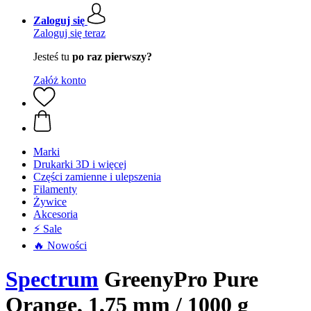
Zaloguj się
Zaloguj się teraz
Jesteś tu
po raz pierwszy?
Załóż konto
Marki
Drukarki 3D i więcej
Części zamienne i ulepszenia
Filamenty
Żywice
Akcesoria
⚡ Sale
🔥 Nowości
Spectrum
GreenyPro Pure
Orange, 1,75 mm / 1000 g