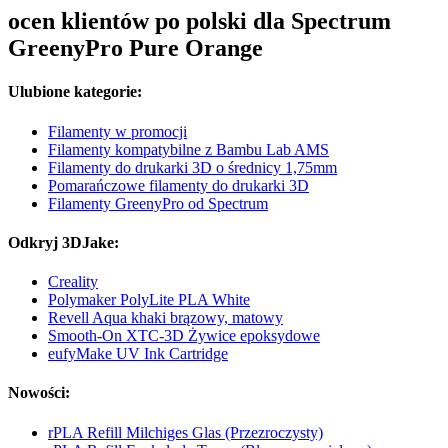
ocen klientów po polski dla Spectrum
GreenyPro Pure Orange
Ulubione kategorie:
Filamenty w promocji
Filamenty kompatybilne z Bambu Lab AMS
Filamenty do drukarki 3D o średnicy 1,75mm
Pomarańczowe filamenty do drukarki 3D
Filamenty GreenyPro od Spectrum
Odkryj 3DJake:
Creality
Polymaker PolyLite PLA White
Revell Aqua khaki brązowy, matowy
Smooth-On XTC-3D Żywice epoksydowe
eufyMake UV Ink Cartridge
Nowości:
rPLA Refill Milchiges Glas (Przezroczysty)