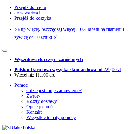
Przejdź do menu
do zawartości
Przejdź do koszyka
⚡️Kup więcej, oszczędzaj więcej: 10% rabatu na filament i
żywicę od 10 sztuk! ⚡️
Wyszukiwarka części zamiennych
Polska: Darmowa wysyłka standardowa
od 229,00 zł
Więcej niż 11.100 art.
Pomoc
Gdzie jest moje zamówienie?
Zwroty
Koszty dostawy
Opcje płatności
Kontakt
Wszystkie tematy pomocy