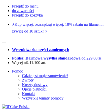
Przejdź do menu
do zawartości
Przejdź do koszyka
⚡️Kup więcej, oszczędzaj więcej: 10% rabatu na filament i
żywicę od 10 sztuk! ⚡️
Wyszukiwarka części zamiennych
Polska: Darmowa wysyłka standardowa
od 229,00 zł
Więcej niż 11.100 art.
Pomoc
Gdzie jest moje zamówienie?
Zwroty
Koszty dostawy
Opcje płatności
Kontakt
Wszystkie tematy pomocy