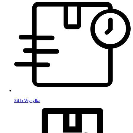
24 h
Wysyłka