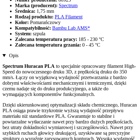
Marka (producent):
Spectrum
Średnica:
1,75 mm
Rodzaj produktu:
PLA Filament
Kolor:
Pomarańczowy
Kompatybilność:
Bambu Lab AMS*
System:
szpula
Zalecana temperatura pracy:
185 - 230 °C
Zalecana temperatura grzania:
0 - 45 °C
Opis
Spectrum Huracan PLA
to specjalnie opracowany filament High-
Speed do nowoczesnego druku 3D, z prędkością druku do 350
mm/s. Łączy on wyjątkową wydajność przetwarzania z bardzo
dobrymi właściwościami mechanicznymi i termicznymi, dzięki
czemu nadaje się do druku produkcyjnego, a także do
wymagających komponentów funkcjonalnych.
Dzięki ukierunkowanej optymalizacji składu chemicznego, Huracan
PLA osiąga prawie trzykrotnie wyższą wydajność przepływu
materiału niż standardowe PLA. Gwarantuje to stabilne i
powtarzalne wytłaczanie nawet przy bardzo dużych prędkościach,
bez utraty dokładności wymiarowej i szczegółowości. Nawet przy
szybkich ruchach głowicy drukującej, uzyskiwane są precyzyjne
struktury o wyraźnie zarysowanych konturach. Wysoka wydajność