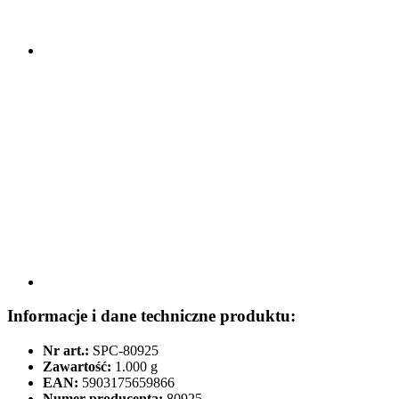
Informacje i dane techniczne produktu:
Nr art.:
SPC-80925
Zawartość:
1.000 g
EAN:
5903175659866
Numer producenta:
80925