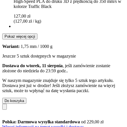
High-Speed PLA do druku 3D z prędkością do 350 mm/s w
kolorze Traffic Black
127,00 zł
(127,00 zł / kg)
Pokaż więcej opcji
Wariant:
1,75 mm / 1000 g
Jeszcze 5 sztuk dostępnych w magazynie
Dostawa do wtorek, 11 sierpnia
, jeśli zamówienie zostanie
złożone do
niedziela do 23:59 godz.
.
W naszym magazynie znajduje się tylko 5 sztuk tego artykułu.
Dostawa jest już w drodze! Jeśli złożysz zamówienie na więcej
sztuk, może to wpłynąć na datę wysłania paczki.
Do koszyka
Polska: Darmowa wysyłka standardowa
od 229,00 zł
Więcej informacji na temat wysyłki i dostawy