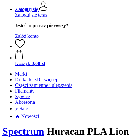
Zaloguj się
Zaloguj się teraz
Jesteś tu
po raz pierwszy?
Załóż konto
Koszyk
0,00 zł
Marki
Drukarki 3D i więcej
Części zamienne i ulepszenia
Filamenty
Żywice
Akcesoria
⚡ Sale
🔥 Nowości
Spectrum
Huracan PLA Lion