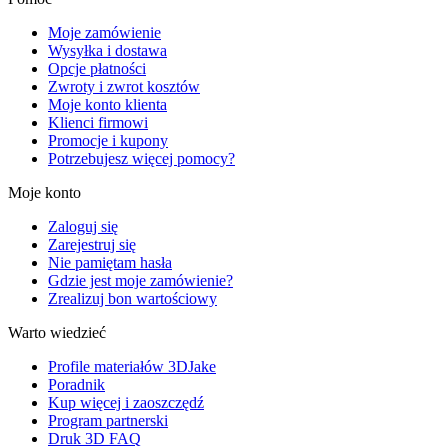
Moje zamówienie
Wysyłka i dostawa
Opcje płatności
Zwroty i zwrot kosztów
Moje konto klienta
Klienci firmowi
Promocje i kupony
Potrzebujesz więcej pomocy?
Moje konto
Zaloguj się
Zarejestruj się
Nie pamiętam hasła
Gdzie jest moje zamówienie?
Zrealizuj bon wartościowy
Warto wiedzieć
Profile materiałów 3DJake
Poradnik
Kup więcej i zaoszczędź
Program partnerski
Druk 3D FAQ