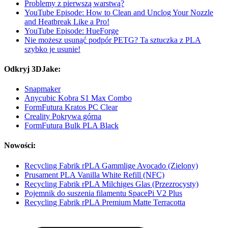
Problemy z pierwszą warstwą?
YouTube Episode: How to Clean and Unclog Your Nozzle
and Heatbreak Like a Pro!
YouTube Episode: HueForge
Nie możesz usunąć podpór PETG? Ta sztuczka z PLA
szybko je usunie!
Odkryj 3DJake:
Snapmaker
Anycubic Kobra S1 Max Combo
FormFutura Kratos PC Clear
Creality Pokrywa górna
FormFutura Bulk PLA Black
Nowości:
Recycling Fabrik rPLA Gammlige Avocado (Zielony)
Prusament PLA Vanilla White Refill (NFC)
Recycling Fabrik rPLA Milchiges Glas (Przezrocysty)
Pojemnik do suszenia filamentu SpacePi V2 Plus
Recycling Fabrik rPLA Premium Matte Terracotta