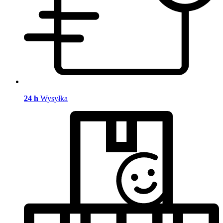
24 h
Wysyłka