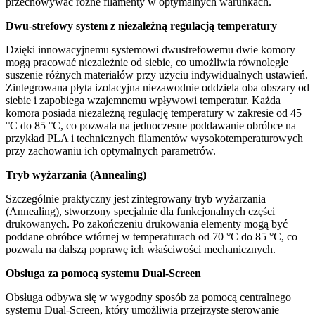
przechowywać różne filamenty w optymalnych warunkach.
Dwu-strefowy system z niezależną regulacją temperatury
Dzięki innowacyjnemu systemowi dwustrefowemu dwie komory
mogą pracować niezależnie od siebie, co umożliwia równoległe
suszenie różnych materiałów przy użyciu indywidualnych ustawień.
Zintegrowana płyta izolacyjna niezawodnie oddziela oba obszary od
siebie i zapobiega wzajemnemu wpływowi temperatur. Każda
komora posiada niezależną regulację temperatury w zakresie od 45
°C do 85 °C, co pozwala na jednoczesne poddawanie obróbce na
przykład PLA i technicznych filamentów wysokotemperaturowych
przy zachowaniu ich optymalnych parametrów.
Tryb wyżarzania (Annealing)
Szczególnie praktyczny jest zintegrowany tryb wyżarzania
(Annealing), stworzony specjalnie dla funkcjonalnych części
drukowanych. Po zakończeniu drukowania elementy mogą być
poddane obróbce wtórnej w temperaturach od 70 °C do 85 °C, co
pozwala na dalszą poprawę ich właściwości mechanicznych.
Obsługa za pomocą systemu Dual-Screen
Obsługa odbywa się w wygodny sposób za pomocą centralnego
systemu Dual-Screen, który umożliwia przejrzyste sterowanie