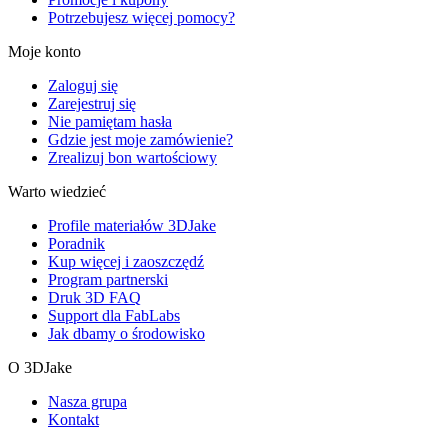
Potrzebujesz więcej pomocy?
Moje konto
Zaloguj się
Zarejestruj się
Nie pamiętam hasła
Gdzie jest moje zamówienie?
Zrealizuj bon wartościowy
Warto wiedzieć
Profile materiałów 3DJake
Poradnik
Kup więcej i zaoszczędź
Program partnerski
Druk 3D FAQ
Support dla FabLabs
Jak dbamy o środowisko
O 3DJake
Nasza grupa
Kontakt