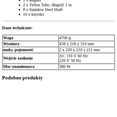
1 x adapter
2 x Teflon Tube, długość 1 m
8 x Stainless Steel Shaft
16 x łożysko
Dane techniczne:
Waga
4700 g
Wymiary
458 x 218 x 310 mm
maks. pojemność
2 x 220 x 210 x 211 mm
AC 110 V 60 Hz
Wejście zasilania
220 V 50 Hz
Moc znamionowa
380 W
Podobne produkty