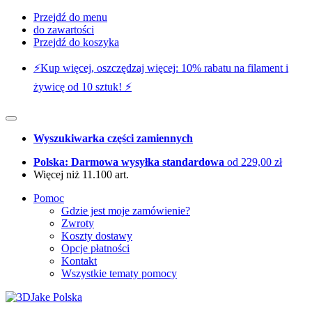
Przejdź do menu
do zawartości
Przejdź do koszyka
⚡️Kup więcej, oszczędzaj więcej: 10% rabatu na filament i
żywicę od 10 sztuk! ⚡️
Wyszukiwarka części zamiennych
Polska: Darmowa wysyłka standardowa
od 229,00 zł
Więcej niż 11.100 art.
Pomoc
Gdzie jest moje zamówienie?
Zwroty
Koszty dostawy
Opcje płatności
Kontakt
Wszystkie tematy pomocy