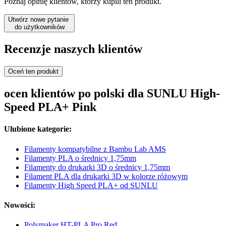
Poznaj opinię klientów, którzy kupili ten produkt.
Utwórz nowe pytanie
do użytkowników
Recenzje naszych klientów
Oceń ten produkt
ocen klientów po polski dla SUNLU High-
Speed PLA+ Pink
Ulubione kategorie:
Filamenty kompatybilne z Bambu Lab AMS
Filamenty PLA o średnicy 1,75mm
Filamenty do drukarki 3D o średnicy 1,75mm
Filament PLA dla drukarki 3D w kolorze różowym
Filamenty High Speed PLA+ od SUNLU
Nowości:
Polymaker HT-PLA Pro Red