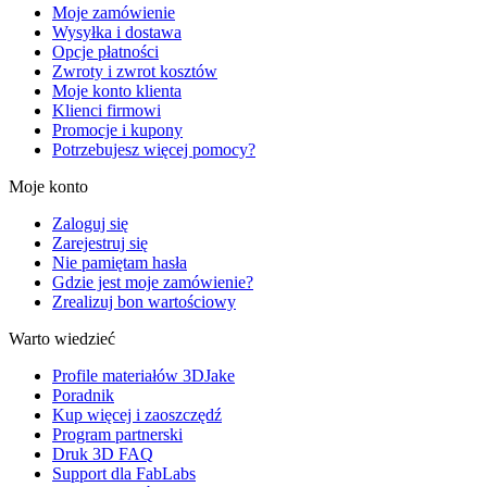
Moje zamówienie
Wysyłka i dostawa
Opcje płatności
Zwroty i zwrot kosztów
Moje konto klienta
Klienci firmowi
Promocje i kupony
Potrzebujesz więcej pomocy?
Moje konto
Zaloguj się
Zarejestruj się
Nie pamiętam hasła
Gdzie jest moje zamówienie?
Zrealizuj bon wartościowy
Warto wiedzieć
Profile materiałów 3DJake
Poradnik
Kup więcej i zaoszczędź
Program partnerski
Druk 3D FAQ
Support dla FabLabs