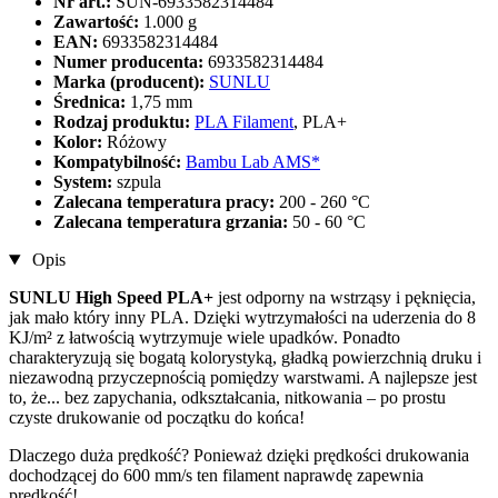
Nr art.:
SUN-6933582314484
Zawartość:
1.000 g
EAN:
6933582314484
Numer producenta:
6933582314484
Marka (producent):
SUNLU
Średnica:
1,75 mm
Rodzaj produktu:
PLA Filament
, PLA+
Kolor:
Różowy
Kompatybilność:
Bambu Lab AMS*
System:
szpula
Zalecana temperatura pracy:
200 - 260 °C
Zalecana temperatura grzania:
50 - 60 °C
Opis
SUNLU High Speed ​​​​PLA+
jest odporny na wstrząsy i pęknięcia,
jak mało który inny PLA. Dzięki wytrzymałości na uderzenia do 8
KJ/m² z łatwością wytrzymuje wiele upadków. Ponadto
charakteryzują się bogatą kolorystyką, gładką powierzchnią druku i
niezawodną przyczepnością pomiędzy warstwami. A najlepsze jest
to, że... bez zapychania, odkształcania, nitkowania – po prostu
czyste drukowanie od początku do końca!
Dlaczego duża prędkość? Ponieważ dzięki prędkości drukowania
dochodzącej do 600 mm/s ten filament naprawdę zapewnia
prędkość!