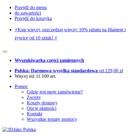
Przejdź do menu
do zawartości
Przejdź do koszyka
⚡️Kup więcej, oszczędzaj więcej: 10% rabatu na filament i
żywicę od 10 sztuk! ⚡️
Wyszukiwarka części zamiennych
Polska: Darmowa wysyłka standardowa
od 229,00 zł
Więcej niż 11.100 art.
Pomoc
Gdzie jest moje zamówienie?
Zwroty
Koszty dostawy
Opcje płatności
Kontakt
Wszystkie tematy pomocy