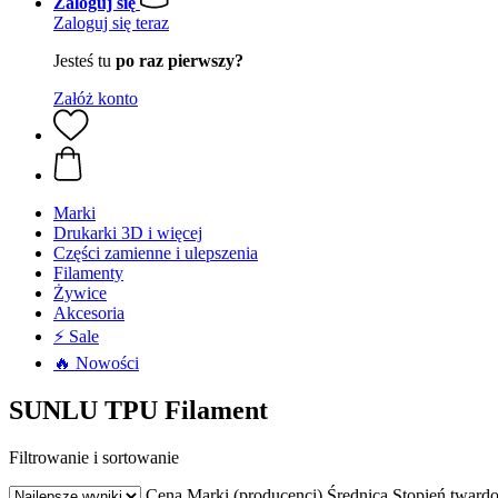
Zaloguj się
Zaloguj się teraz
Jesteś tu
po raz pierwszy?
Załóż konto
Marki
Drukarki 3D i więcej
Części zamienne i ulepszenia
Filamenty
Żywice
Akcesoria
⚡ Sale
🔥 Nowości
SUNLU TPU Filament
Filtrowanie i sortowanie
Cena
Marki (producenci)
Średnica
Stopień twardo