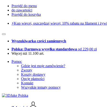
Przejdź do menu
do zawartości
Przejdź do koszyka
⚡️Kup więcej, oszczędzaj więcej: 10% rabatu na filament i żywi
Wyszukiwarka części zamiennych
Polska: Darmowa wysyłka standardowa
od 229,00 zł
Więcej niż 11.100 art.
Pomoc
Gdzie jest moje zamówienie?
Zwroty
Koszty dostawy
Opcje płatności
Kontakt
Wszystkie tematy pomocy