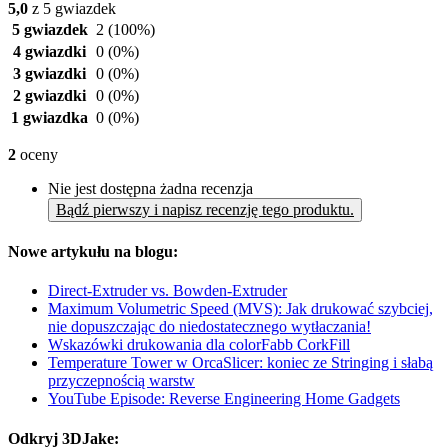
5,0
z 5 gwiazdek
5 gwiazdek
2
(100%)
4 gwiazdki
0
(0%)
3 gwiazdki
0
(0%)
2 gwiazdki
0
(0%)
1 gwiazdka
0
(0%)
2
oceny
Nie jest dostępna żadna recenzja
Bądź pierwszy i napisz recenzję tego produktu.
Nowe artykułu na blogu:
Direct-Extruder vs. Bowden-Extruder
Maximum Volumetric Speed (MVS): Jak drukować szybciej,
nie dopuszczając do niedostatecznego wytłaczania!
Wskazówki drukowania dla colorFabb CorkFill
Temperature Tower w OrcaSlicer: koniec ze Stringing i słabą
przyczepnością warstw
YouTube Episode: Reverse Engineering Home Gadgets
Odkryj 3DJake: