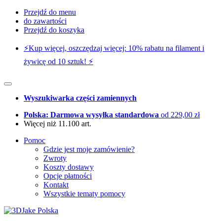
Przejdź do menu
do zawartości
Przejdź do koszyka
⚡️Kup więcej, oszczędzaj więcej: 10% rabatu na filament i
żywicę od 10 sztuk! ⚡️
Wyszukiwarka części zamiennych
Polska: Darmowa wysyłka standardowa
od 229,00 zł
Więcej niż 11.100 art.
Pomoc
Gdzie jest moje zamówienie?
Zwroty
Koszty dostawy
Opcje płatności
Kontakt
Wszystkie tematy pomocy