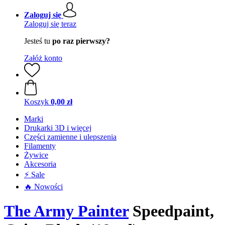
Zaloguj się
Zaloguj się teraz
Jesteś tu
po raz pierwszy?
Załóż konto
Koszyk
0,00 zł
Marki
Drukarki 3D i więcej
Części zamienne i ulepszenia
Filamenty
Żywice
Akcesoria
⚡ Sale
🔥 Nowości
The Army Painter
Speedpaint,