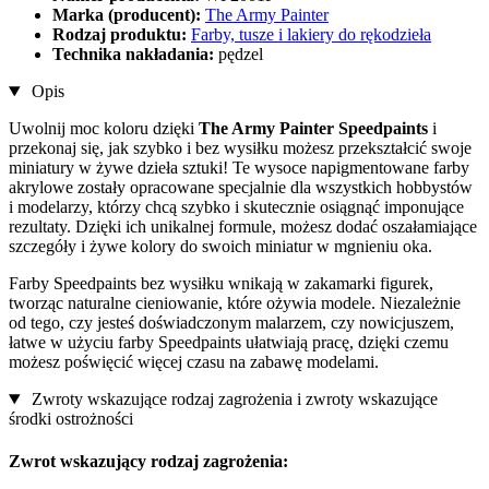
Marka (producent):
The Army Painter
Rodzaj produktu:
Farby, tusze i lakiery do rękodzieła
Technika nakładania:
pędzel
Opis
Uwolnij moc koloru dzięki
The Army Painter Speedpaints
i
przekonaj się, jak szybko i bez wysiłku możesz przekształcić swoje
miniatury w żywe dzieła sztuki! Te wysoce napigmentowane farby
akrylowe zostały opracowane specjalnie dla wszystkich hobbystów
i modelarzy, którzy chcą szybko i skutecznie osiągnąć imponujące
rezultaty. Dzięki ich unikalnej formule, możesz dodać oszałamiające
szczegóły i żywe kolory do swoich miniatur w mgnieniu oka.
Farby Speedpaints bez wysiłku wnikają w zakamarki figurek,
tworząc naturalne cieniowanie, które ożywia modele. Niezależnie
od tego, czy jesteś doświadczonym malarzem, czy nowicjuszem,
łatwe w użyciu farby Speedpaints ułatwiają pracę, dzięki czemu
możesz poświęcić więcej czasu na zabawę modelami.
Zwroty wskazujące rodzaj zagrożenia i zwroty wskazujące
środki ostrożności
Zwrot wskazujący rodzaj zagrożenia: