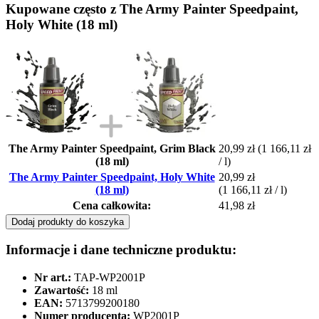
Kupowane często z The Army Painter Speedpaint,
Holy White (18 ml)
The Army Painter Speedpaint, Grim Black
20,99 zł
(1 166,11 zł
(18 ml)
/ l)
The Army Painter Speedpaint, Holy White
20,99 zł
(18 ml)
(1 166,11 zł / l)
Cena całkowita:
41,98 zł
Dodaj produkty do koszyka
Informacje i dane techniczne produktu:
Nr art.:
TAP-WP2001P
Zawartość:
18 ml
EAN:
5713799200180
Numer producenta:
WP2001P