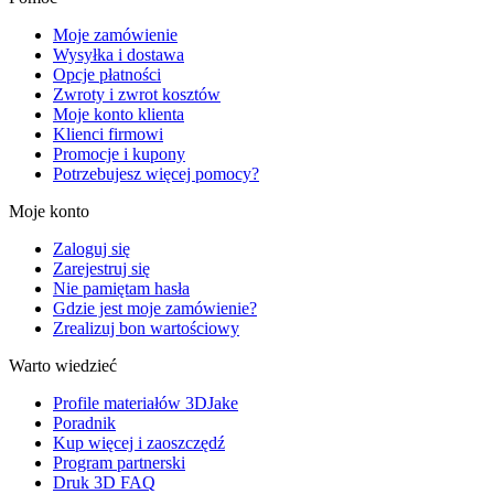
Moje zamówienie
Wysyłka i dostawa
Opcje płatności
Zwroty i zwrot kosztów
Moje konto klienta
Klienci firmowi
Promocje i kupony
Potrzebujesz więcej pomocy?
Moje konto
Zaloguj się
Zarejestruj się
Nie pamiętam hasła
Gdzie jest moje zamówienie?
Zrealizuj bon wartościowy
Warto wiedzieć
Profile materiałów 3DJake
Poradnik
Kup więcej i zaoszczędź
Program partnerski
Druk 3D FAQ