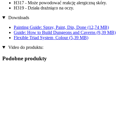
H317 - Może powodować reakcję alergiczną skóry.
H319 - Działa drażniąco na oczy.
Downloads
Painting Guide: Spray, Paint, Dip, Done
(12,74 MB)
Guide: How to Build Dungeons and Caverns
(9,39 MB)
Flexible Triad System_Colour
(5,39 MB)
Video do produktu:
Podobne produkty