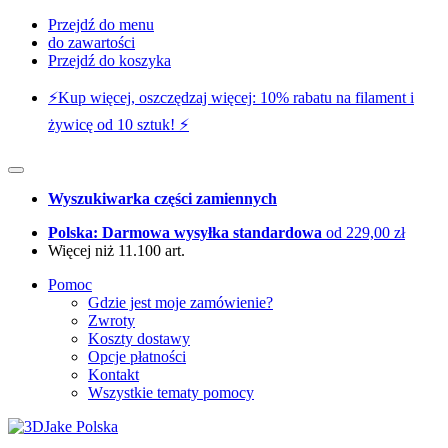
Przejdź do menu
do zawartości
Przejdź do koszyka
⚡️Kup więcej, oszczędzaj więcej: 10% rabatu na filament i
żywicę od 10 sztuk! ⚡️
Wyszukiwarka części zamiennych
Polska: Darmowa wysyłka standardowa
od 229,00 zł
Więcej niż 11.100 art.
Pomoc
Gdzie jest moje zamówienie?
Zwroty
Koszty dostawy
Opcje płatności
Kontakt
Wszystkie tematy pomocy