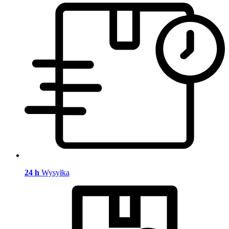
24 h
Wysyłka