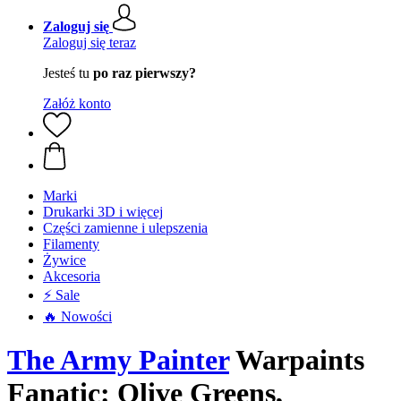
Zaloguj się
Zaloguj się teraz
Jesteś tu
po raz pierwszy?
Załóż konto
Marki
Drukarki 3D i więcej
Części zamienne i ulepszenia
Filamenty
Żywice
Akcesoria
⚡ Sale
🔥 Nowości
The Army Painter
Warpaints
Fanatic: Olive Greens,