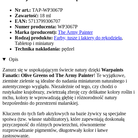
Nr art.:
TAP-WP3067P
Zawartość:
18 ml
EAN:
5713799306707
Numer producenta:
WP3067P
Marka (producent):
The Army Painter
Rodzaj produktu:
Farby, tusze i lakiery do rękodzieła
,
Tabletop i miniatury
Technika nakładania:
pędzel
Opis
Zanurz się w uspokajającym świecie natury dzięki
Warpaints
Fanatic: Olive Greens od The Army Painter
! Te wyjątkowe,
ziemiste zielenie są idealne do nadania miniaturom naturalnego i
autentycznego wyglądu. Niezależnie od tego, czy chodzi o
rustykalne krajobrazy, zwietrzałą zbroję czy delikatne kolory roślin i
mchu, kolory te wprowadzają głębię i różnorodność natury
bezpośrednio do przestrzeni malarskiej.
Kluczem do tych farb akrylowych na bazie żywicy są specjalne
spoiwa (tzw. własne stabilizatory), które zapewniają doskonałą
przyczepność do różnych powierzchni, równomierne
rozprowadzanie pigmentów, długotrwały kolor i łatwe
zastosowanie.