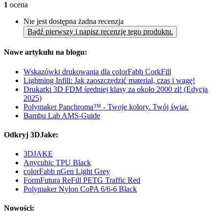
1
ocena
Nie jest dostępna żadna recenzja
Bądź pierwszy i napisz recenzję tego produktu.
Nowe artykułu na blogu:
Wskazówki drukowania dla colorFabb CorkFill
Lightning Infill: Jak zaoszczędzić materiał, czas i wagę!
Drukarki 3D FDM średniej klasy za około 2000 zł! (Edycja
2025)
Polymaker Panchroma™ - Twoje kolory. Twój świat.
Bambu Lab AMS-Guide
Odkryj 3DJake:
3DJAKE
Anycubic TPU Black
colorFabb nGen Light Grey
FormFutura ReFill PETG Traffic Red
Polymaker Nylon CoPA 6/6-6 Black
Nowości: