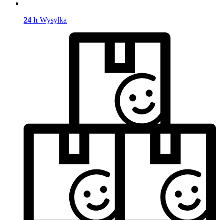
24 h
Wysyłka