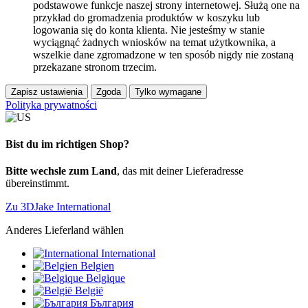
podstawowe funkcje naszej strony internetowej. Służą one na
przykład do gromadzenia produktów w koszyku lub
logowania się do konta klienta. Nie jesteśmy w stanie
wyciągnąć żadnych wniosków na temat użytkownika, a
wszelkie dane zgromadzone w ten sposób nigdy nie zostaną
przekazane stronom trzecim.
Zapisz ustawienia
Zgoda
Tylko wymagane
Polityka prywatności
Bist du im richtigen Shop?
Bitte wechsle zum Land
, das mit deiner Lieferadresse
übereinstimmt.
Zu 3DJake International
Anderes Lieferland wählen
International
Belgien
Belgique
België
България