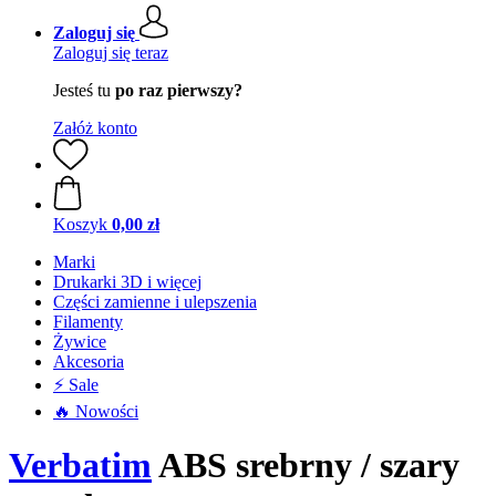
Zaloguj się
Zaloguj się teraz
Jesteś tu
po raz pierwszy?
Załóż konto
Koszyk
0,00 zł
Marki
Drukarki 3D i więcej
Części zamienne i ulepszenia
Filamenty
Żywice
Akcesoria
⚡ Sale
🔥 Nowości
Verbatim
ABS srebrny / szary