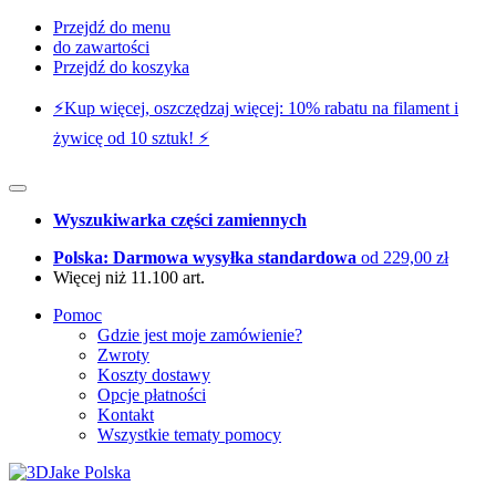
Przejdź do menu
do zawartości
Przejdź do koszyka
⚡️Kup więcej, oszczędzaj więcej: 10% rabatu na filament i
żywicę od 10 sztuk! ⚡️
Wyszukiwarka części zamiennych
Polska: Darmowa wysyłka standardowa
od 229,00 zł
Więcej niż 11.100 art.
Pomoc
Gdzie jest moje zamówienie?
Zwroty
Koszty dostawy
Opcje płatności
Kontakt
Wszystkie tematy pomocy