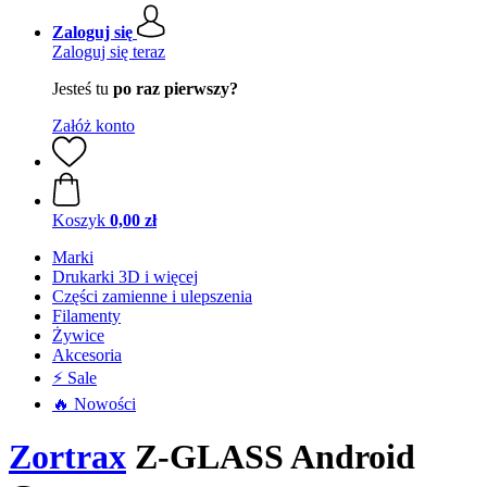
Zaloguj się
Zaloguj się teraz
Jesteś tu
po raz pierwszy?
Załóż konto
Koszyk
0,00 zł
Marki
Drukarki 3D i więcej
Części zamienne i ulepszenia
Filamenty
Żywice
Akcesoria
⚡ Sale
🔥 Nowości
Zortrax
Z-GLASS Android