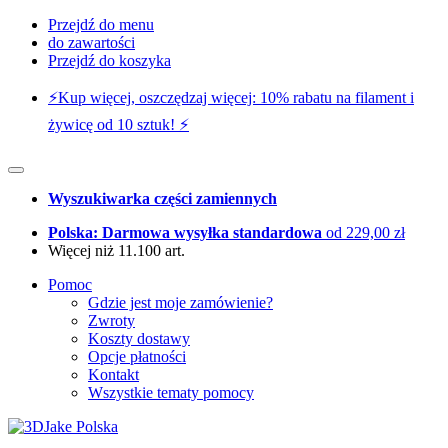
Przejdź do menu
do zawartości
Przejdź do koszyka
⚡️Kup więcej, oszczędzaj więcej: 10% rabatu na filament i
żywicę od 10 sztuk! ⚡️
Wyszukiwarka części zamiennych
Polska: Darmowa wysyłka standardowa
od 229,00 zł
Więcej niż 11.100 art.
Pomoc
Gdzie jest moje zamówienie?
Zwroty
Koszty dostawy
Opcje płatności
Kontakt
Wszystkie tematy pomocy