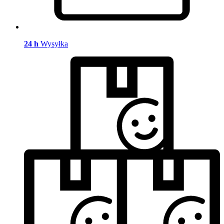
24 h
Wysyłka