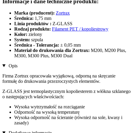
Informacje i dane techniczne produktu:
Marka (producent):
Zortrax
Średnica:
1,75 mm
Linia produktów :
Z-GLASS
Rodzaj produktu:
Filament PET / kopoliestrowy
Kolor:
zielony
System:
szpula
Średnica - Tolerancja:
± 0,05 mm
Materiał do drukowania dla Zortrax:
M200, M200 Plus,
M300, M300 Plus, M300 Dual
Opis
Firma Zortrax opracowała wyjątkową, odporną na skręcanie
formułę do drukowania przezroczystych elementów.
Z-GLASS jest termoplastycznym kopoliesterem z włókna szklanego
o następujących właściwościach:
Wysoka wytrzymałość na rozciąganie
Odporność na wysoką temperaturę
Wysoka odporność na ścieranie (również na sole, kwasy i
zasady)
Dodatkowe informacje