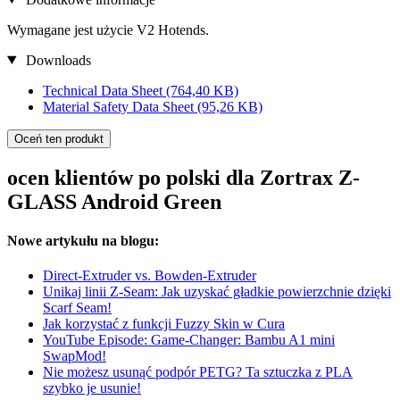
Wymagane jest użycie V2 Hotends.
Downloads
Technical Data Sheet
(764,40 KB)
Material Safety Data Sheet
(95,26 KB)
Oceń ten produkt
ocen klientów po polski dla Zortrax Z-
GLASS Android Green
Nowe artykułu na blogu:
Direct-Extruder vs. Bowden-Extruder
Unikaj linii Z-Seam: Jak uzyskać gładkie powierzchnie dzięki
Scarf Seam!
Jak korzystać z funkcji Fuzzy Skin w Cura
YouTube Episode: Game-Changer: Bambu A1 mini
SwapMod!
Nie możesz usunąć podpór PETG? Ta sztuczka z PLA
szybko je usunie!