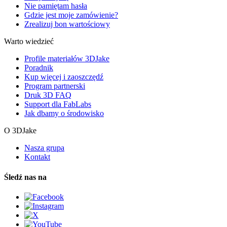
Nie pamiętam hasła
Gdzie jest moje zamówienie?
Zrealizuj bon wartościowy
Warto wiedzieć
Profile materiałów 3DJake
Poradnik
Kup więcej i zaoszczędź
Program partnerski
Druk 3D FAQ
Support dla FabLabs
Jak dbamy o środowisko
O 3DJake
Nasza grupa
Kontakt
Śledź nas na