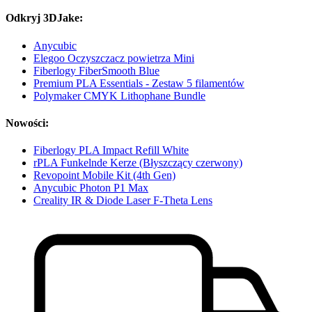
Odkryj 3DJake:
Anycubic
Elegoo Oczyszczacz powietrza Mini
Fiberlogy FiberSmooth Blue
Premium PLA Essentials - Zestaw 5 filamentów
Polymaker CMYK Lithophane Bundle
Nowości:
Fiberlogy PLA Impact Refill White
rPLA Funkelnde Kerze (Błyszczący czerwony)
Revopoint Mobile Kit (4th Gen)
Anycubic Photon P1 Max
Creality IR & Diode Laser F-Theta Lens