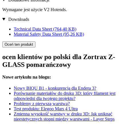
Wymagane jest użycie V2 Hotends.
Downloads
Technical Data Sheet
(764,40 KB)
Material Safety Data Sheet
(95,26 KB)
Oceń ten produkt
ocen klientów po polski dla Zortrax Z-
GLASS pomarańczowy
Nowe artykułu na blogu:
Nowy BIQU B1 - konkurencja dla Endera 3?
Porównanie materiałów do druku 3D: który filament jest
odpowiedni dla twojego projektu?
Problemy z pierwszą warstwą?
Test produktu: Elegoo Mars 4 Ultra
Zmienna wysokość warstwy w druku 3D: Jak uniknąć
nieestetycznych stopni między warstwami - Layer Steps