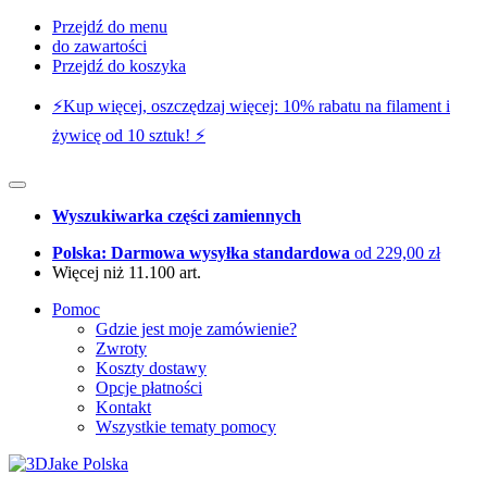
Przejdź do menu
do zawartości
Przejdź do koszyka
⚡️Kup więcej, oszczędzaj więcej: 10% rabatu na filament i
żywicę od 10 sztuk! ⚡️
Wyszukiwarka części zamiennych
Polska: Darmowa wysyłka standardowa
od 229,00 zł
Więcej niż 11.100 art.
Pomoc
Gdzie jest moje zamówienie?
Zwroty
Koszty dostawy
Opcje płatności
Kontakt
Wszystkie tematy pomocy