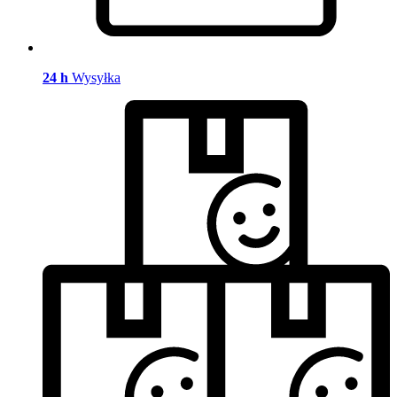
24 h
Wysyłka