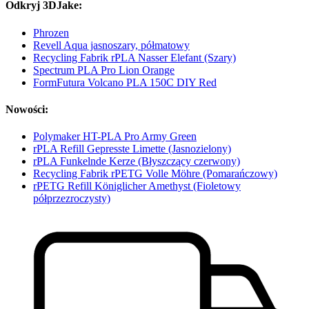
Odkryj 3DJake:
Phrozen
Revell Aqua jasnoszary, półmatowy
Recycling Fabrik rPLA Nasser Elefant (Szary)
Spectrum PLA Pro Lion Orange
FormFutura Volcano PLA 150C DIY Red
Nowości:
Polymaker HT-PLA Pro Army Green
rPLA Refill Gepresste Limette (Jasnozielony)
rPLA Funkelnde Kerze (Błyszczący czerwony)
Recycling Fabrik rPETG Volle Möhre (Pomarańczowy)
rPETG Refill Königlicher Amethyst (Fioletowy
półprzezroczysty)