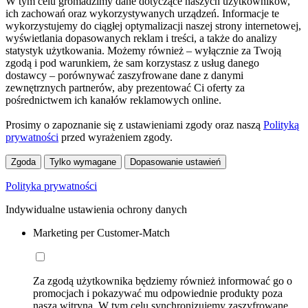
W tym celu gromadzimy dane dotyczące naszych użytkowników,
ich zachowań oraz wykorzystywanych urządzeń. Informacje te
wykorzystujemy do ciągłej optymalizacji naszej strony internetowej,
wyświetlania dopasowanych reklam i treści, a także do analizy
statystyk użytkowania. Możemy również – wyłącznie za Twoją
zgodą i pod warunkiem, że sam korzystasz z usług danego
dostawcy – porównywać zaszyfrowane dane z danymi
zewnętrznych partnerów, aby prezentować Ci oferty za
pośrednictwem ich kanałów reklamowych online.
Prosimy o zapoznanie się z ustawieniami zgody oraz naszą
Polityką
prywatności
przed wyrażeniem zgody.
Zgoda
Tylko wymagane
Dopasowanie ustawień
Polityka prywatności
Indywidualne ustawienia ochrony danych
Marketing per Customer-Match
Za zgodą użytkownika będziemy również informować go o
promocjach i pokazywać mu odpowiednie produkty poza
naszą witryną. W tym celu synchronizujemy zaszyfrowane