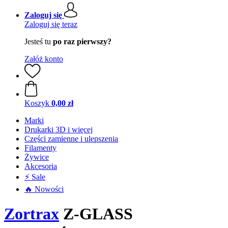
Zaloguj się
Zaloguj się teraz
Jesteś tu
po raz pierwszy?
Załóż konto
Koszyk
0,00 zł
Marki
Drukarki 3D i więcej
Części zamienne i ulepszenia
Filamenty
Żywice
Akcesoria
⚡ Sale
🔥 Nowości
Zortrax
Z-GLASS