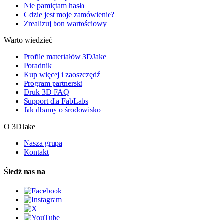
Nie pamiętam hasła
Gdzie jest moje zamówienie?
Zrealizuj bon wartościowy
Warto wiedzieć
Profile materiałów 3DJake
Poradnik
Kup więcej i zaoszczędź
Program partnerski
Druk 3D FAQ
Support dla FabLabs
Jak dbamy o środowisko
O 3DJake
Nasza grupa
Kontakt
Śledź nas na