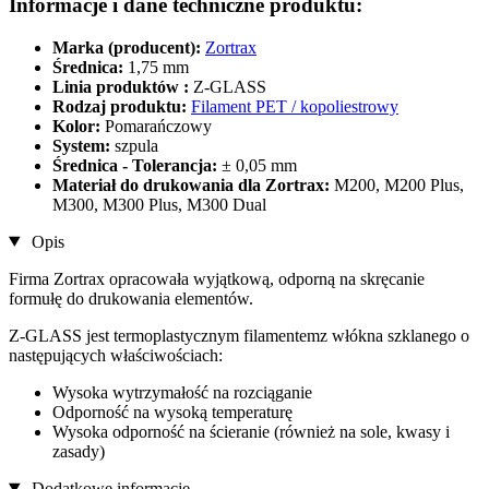
Informacje i dane techniczne produktu:
Marka (producent):
Zortrax
Średnica:
1,75 mm
Linia produktów :
Z-GLASS
Rodzaj produktu:
Filament PET / kopoliestrowy
Kolor:
Pomarańczowy
System:
szpula
Średnica - Tolerancja:
± 0,05 mm
Materiał do drukowania dla Zortrax:
M200, M200 Plus,
M300, M300 Plus, M300 Dual
Opis
Firma Zortrax opracowała wyjątkową, odporną na skręcanie
formułę do drukowania elementów.
Z-GLASS jest termoplastycznym filamentemz włókna szklanego o
następujących właściwościach:
Wysoka wytrzymałość na rozciąganie
Odporność na wysoką temperaturę
Wysoka odporność na ścieranie (również na sole, kwasy i
zasady)
Dodatkowe informacje