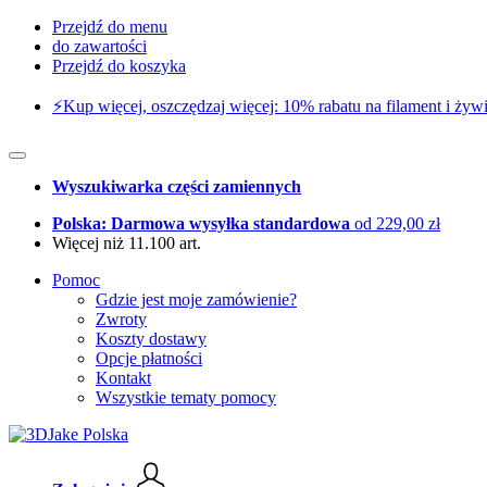
Przejdź do menu
do zawartości
Przejdź do koszyka
⚡️Kup więcej, oszczędzaj więcej: 10% rabatu na filament i żywi
Wyszukiwarka części zamiennych
Polska: Darmowa wysyłka standardowa
od 229,00 zł
Więcej niż 11.100 art.
Pomoc
Gdzie jest moje zamówienie?
Zwroty
Koszty dostawy
Opcje płatności
Kontakt
Wszystkie tematy pomocy