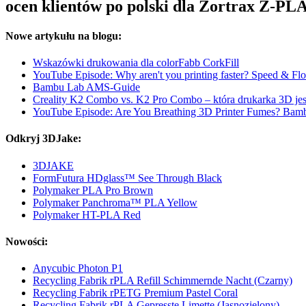
ocen klientów po polski dla Zortrax Z-PLA
Nowe artykułu na blogu:
Wskazówki drukowania dla colorFabb CorkFill
YouTube Episode: Why aren't you printing faster? Speed & Flo
Bambu Lab AMS-Guide
Creality K2 Combo vs. K2 Pro Combo – która drukarka 3D jes
YouTube Episode: Are You Breathing 3D Printer Fumes? Bam
Odkryj 3DJake:
3DJAKE
FormFutura HDglass™ See Through Black
Polymaker PLA Pro Brown
Polymaker Panchroma™ PLA Yellow
Polymaker HT-PLA Red
Nowości:
Anycubic Photon P1
Recycling Fabrik rPLA Refill Schimmernde Nacht (Czarny)
Recycling Fabrik rPETG Premium Pastel Coral
Recycling Fabrik rPLA Gepresste Limette (Jasnozielony)