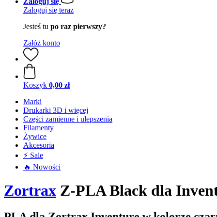
Zaloguj się
Zaloguj się teraz
Jesteś tu
po raz pierwszy?
Załóż konto
Koszyk
0,00 zł
Marki
Drukarki 3D i więcej
Części zamienne i ulepszenia
Filamenty
Żywice
Akcesoria
⚡ Sale
🔥 Nowości
Zortrax
Z-PLA Black dla Inven
PLA dla Zortrax Inventure w kolorze cza