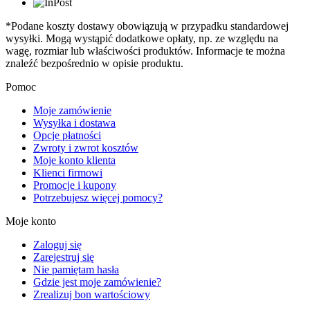
*Podane koszty dostawy obowiązują w przypadku standardowej
wysyłki. Mogą wystąpić dodatkowe opłaty, np. ze względu na
wagę, rozmiar lub właściwości produktów. Informacje te można
znaleźć bezpośrednio w opisie produktu.
Pomoc
Moje zamówienie
Wysyłka i dostawa
Opcje płatności
Zwroty i zwrot kosztów
Moje konto klienta
Klienci firmowi
Promocje i kupony
Potrzebujesz więcej pomocy?
Moje konto
Zaloguj się
Zarejestruj się
Nie pamiętam hasła
Gdzie jest moje zamówienie?
Zrealizuj bon wartościowy