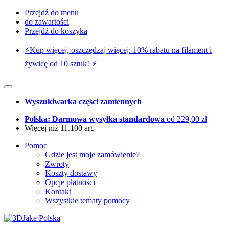
Przejdź do menu
do zawartości
Przejdź do koszyka
⚡️Kup więcej, oszczędzaj więcej: 10% rabatu na filament i
żywicę od 10 sztuk! ⚡️
Wyszukiwarka części zamiennych
Polska: Darmowa wysyłka standardowa
od 229,00 zł
Więcej niż 11.100 art.
Pomoc
Gdzie jest moje zamówienie?
Zwroty
Koszty dostawy
Opcje płatności
Kontakt
Wszystkie tematy pomocy