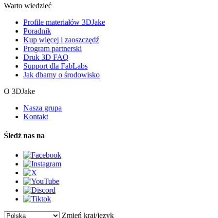
Warto wiedzieć
Profile materiałów 3DJake
Poradnik
Kup więcej i zaoszczędź
Program partnerski
Druk 3D FAQ
Support dla FabLabs
Jak dbamy o środowisko
O 3DJake
Nasza grupa
Kontakt
Śledź nas na
Zmień kraj/język