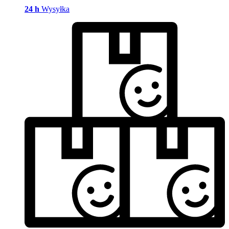
24 h
Wysyłka