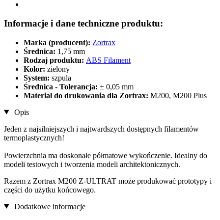
Informacje i dane techniczne produktu:
Marka (producent):
Zortrax
Średnica:
1,75 mm
Rodzaj produktu:
ABS Filament
Kolor:
zielony
System:
szpula
Średnica - Tolerancja:
± 0,05 mm
Materiał do drukowania dla Zortrax:
M200, M200 Plus
Opis
Jeden z najsilniejszych i najtwardszych dostępnych filamentów
termoplastycznych!
Powierzchnia ma doskonałe półmatowe wykończenie. Idealny do
modeli testowych i tworzenia modeli architektonicznych.
Razem z Zortrax M200 Z-ULTRAT może produkować prototypy i
części do użytku końcowego.
Dodatkowe informacje