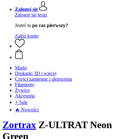
Zaloguj się
Zaloguj się teraz
Jesteś tu
po raz pierwszy?
Załóż konto
Marki
Drukarki 3D i więcej
Części zamienne i ulepszenia
Filamenty
Żywice
Akcesoria
⚡ Sale
🔥 Nowości
Zortrax
Z-ULTRAT Neon
Green