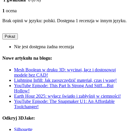
1
ocena
Brak opinii w języku: polski. Dostępna 1 recenzja w innym języku.
Pokaż
Nie jest dostępna żadna recenzja
Nowe artykułu na blogu:
Mesh Boolean w druku 3D: wycinaj, łącz i dostosowuj
modele bez CAD!
Lightning Infill: Jak zaoszczędzić materiał, czas i wagę!
YouTube Episode: This Part Is Strong And Stiff....But
Hollow!
Earth Hour 2025: wyłącz światło i zabłyśnij w ciemności!
YouTube Episode: The Snapmaker U1: An Affordable
Toolchanger!
Odkryj 3DJake:
Silhouette