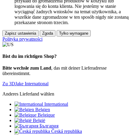
przykład do gromadzenia produktów w koszyku lub
logowania się do konta klienta. Nie jesteśmy w stanie
wyciągnąć żadnych wniosków na temat użytkownika, a
wszelkie dane zgromadzone w ten sposób nigdy nie zostaną
przekazane stronom trzecim.
Zapisz ustawienia
Zgoda
Tylko wymagane
Polityka prywatności
Bist du im richtigen Shop?
Bitte wechsle zum Land
, das mit deiner Lieferadresse
übereinstimmt.
Zu 3DJake International
Anderes Lieferland wählen
International
Belgien
Belgique
België
България
Česká republika