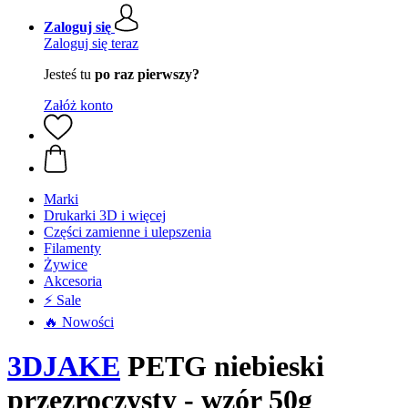
Zaloguj się
Zaloguj się teraz
Jesteś tu
po raz pierwszy?
Załóż konto
Marki
Drukarki 3D i więcej
Części zamienne i ulepszenia
Filamenty
Żywice
Akcesoria
⚡ Sale
🔥 Nowości
3DJAKE
PETG niebieski
przezroczysty - wzór 50g