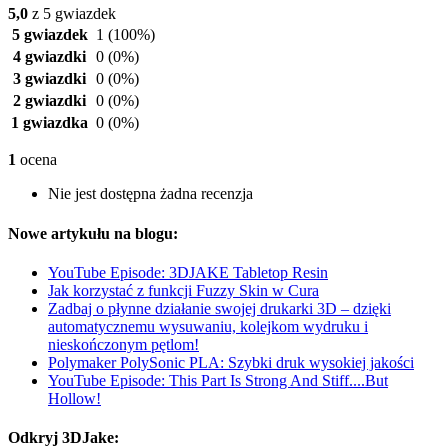
5,0
z 5 gwiazdek
5 gwiazdek
1
(100%)
4 gwiazdki
0
(0%)
3 gwiazdki
0
(0%)
2 gwiazdki
0
(0%)
1 gwiazdka
0
(0%)
1
ocena
Nie jest dostępna żadna recenzja
Nowe artykułu na blogu:
YouTube Episode: 3DJAKE Tabletop Resin
Jak korzystać z funkcji Fuzzy Skin w Cura
Zadbaj o płynne działanie swojej drukarki 3D – dzięki
automatycznemu wysuwaniu, kolejkom wydruku i
nieskończonym pętlom!
Polymaker PolySonic PLA: Szybki druk wysokiej jakości
YouTube Episode: This Part Is Strong And Stiff....But
Hollow!
Odkryj 3DJake: