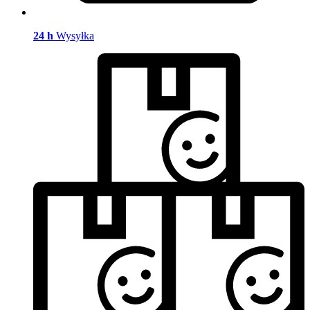
24 h
Wysyłka