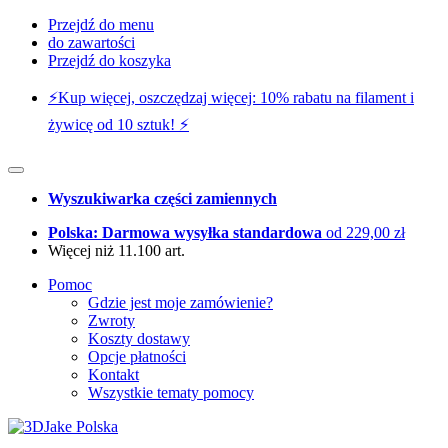
Przejdź do menu
do zawartości
Przejdź do koszyka
⚡️Kup więcej, oszczędzaj więcej: 10% rabatu na filament i
żywicę od 10 sztuk! ⚡️
Wyszukiwarka części zamiennych
Polska: Darmowa wysyłka standardowa
od 229,00 zł
Więcej niż 11.100 art.
Pomoc
Gdzie jest moje zamówienie?
Zwroty
Koszty dostawy
Opcje płatności
Kontakt
Wszystkie tematy pomocy