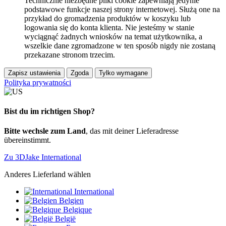
Technicznie niezbędne pliki cookie zapewniają jedynie
podstawowe funkcje naszej strony internetowej. Służą one na
przykład do gromadzenia produktów w koszyku lub
logowania się do konta klienta. Nie jesteśmy w stanie
wyciągnąć żadnych wniosków na temat użytkownika, a
wszelkie dane zgromadzone w ten sposób nigdy nie zostaną
przekazane stronom trzecim.
Zapisz ustawienia
Zgoda
Tylko wymagane
Polityka prywatności
Bist du im richtigen Shop?
Bitte wechsle zum Land
, das mit deiner Lieferadresse
übereinstimmt.
Zu 3DJake International
Anderes Lieferland wählen
International
Belgien
Belgique
België