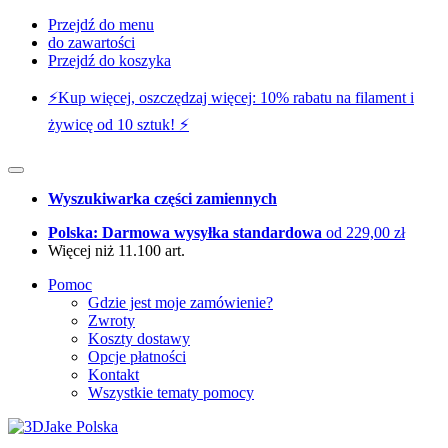
Przejdź do menu
do zawartości
Przejdź do koszyka
⚡️Kup więcej, oszczędzaj więcej: 10% rabatu na filament i
żywicę od 10 sztuk! ⚡️
Wyszukiwarka części zamiennych
Polska: Darmowa wysyłka standardowa
od 229,00 zł
Więcej niż 11.100 art.
Pomoc
Gdzie jest moje zamówienie?
Zwroty
Koszty dostawy
Opcje płatności
Kontakt
Wszystkie tematy pomocy