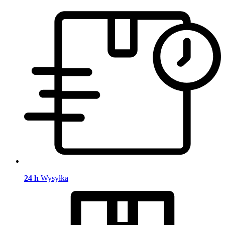
24 h
Wysyłka