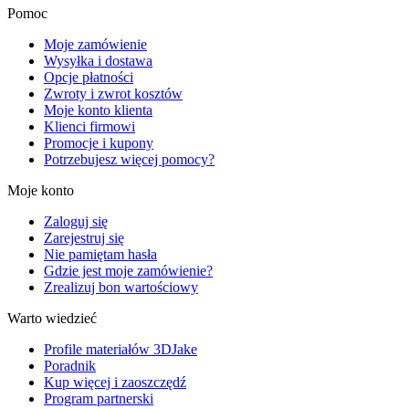
Pomoc
Moje zamówienie
Wysyłka i dostawa
Opcje płatności
Zwroty i zwrot kosztów
Moje konto klienta
Klienci firmowi
Promocje i kupony
Potrzebujesz więcej pomocy?
Moje konto
Zaloguj się
Zarejestruj się
Nie pamiętam hasła
Gdzie jest moje zamówienie?
Zrealizuj bon wartościowy
Warto wiedzieć
Profile materiałów 3DJake
Poradnik
Kup więcej i zaoszczędź
Program partnerski