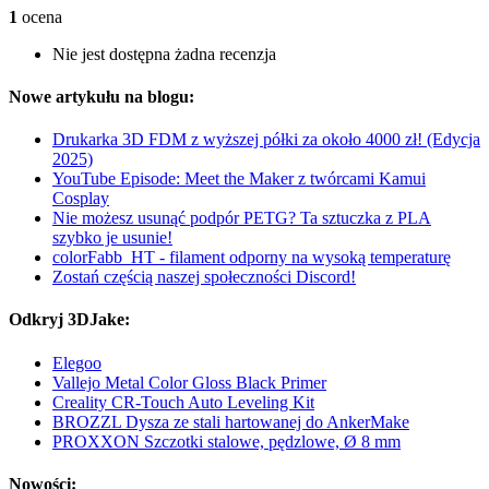
1
ocena
Nie jest dostępna żadna recenzja
Nowe artykułu na blogu:
Drukarka 3D FDM z wyższej półki za około 4000 zł! (Edycja
2025)
YouTube Episode: Meet the Maker z twórcami Kamui
Cosplay
Nie możesz usunąć podpór PETG? Ta sztuczka z PLA
szybko je usunie!
colorFabb_HT - filament odporny na wysoką temperaturę
Zostań częścią naszej społeczności Discord!
Odkryj 3DJake:
Elegoo
Vallejo Metal Color Gloss Black Primer
Creality CR-Touch Auto Leveling Kit
BROZZL Dysza ze stali hartowanej do AnkerMake
PROXXON Szczotki stalowe, pędzlowe, Ø 8 mm
Nowości: