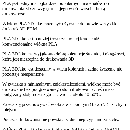
PLA jest jednym z najbardziej popularnych materiałów do
drukowania 3D ze względu na jego właściwości i dobrą
drukowność.
Włókno PLA 3DJake może być używane do prawie wszystkich
drukarek 3D FDM.
PLA 3DJake jest bardziej trwalsze i mniej kruche niż
konwencjonalne włókna PLA.
PLA 3DJake ma wyjątkowo dobrą tolerancję średnicy i okrągłości,
która jest niezbędna do drukowania 3D.
PLA 3DJake jest dostępny w wielu kolorach i żadne życzenie nie
pozostaje niespełnione.
W związku z minimalnymi zniekształceniami, włókno może być
drukowane bez podgrzewanego stołu drukowania. Jeśli masz
podgrzany stół, możesz go ustawić na około 40-60°C.
Zaleca się przechowywać włókna w chłodnym (15-25°C) i suchym
miejscu.
Podczas drukowania nie powstają żadne nieprzyjemne zapachy.
Włókno PLA 3DJake z certyfikatem RoHS i zgodny z REACH.