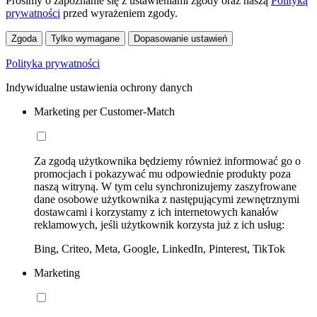
Prosimy o zapoznanie się z ustawieniami zgody oraz naszą
Polityką
prywatności
przed wyrażeniem zgody.
Zgoda
Tylko wymagane
Dopasowanie ustawień
Polityka prywatności
Indywidualne ustawienia ochrony danych
Marketing per Customer-Match
Za zgodą użytkownika będziemy również informować go o
promocjach i pokazywać mu odpowiednie produkty poza
naszą witryną. W tym celu synchronizujemy zaszyfrowane
dane osobowe użytkownika z następującymi zewnętrznymi
dostawcami i korzystamy z ich internetowych kanałów
reklamowych, jeśli użytkownik korzysta już z ich usług:
Bing, Criteo, Meta, Google, LinkedIn, Pinterest, TikTok
Marketing