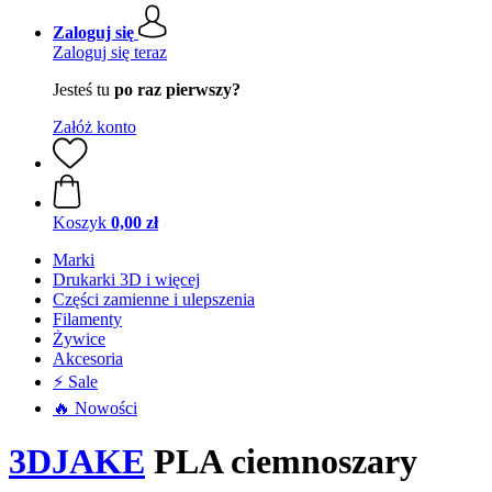
Zaloguj się
Zaloguj się teraz
Jesteś tu
po raz pierwszy?
Załóż konto
Koszyk
0,00 zł
Marki
Drukarki 3D i więcej
Części zamienne i ulepszenia
Filamenty
Żywice
Akcesoria
⚡ Sale
🔥 Nowości
3DJAKE
PLA ciemnoszary