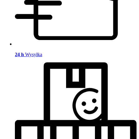
24 h
Wysyłka