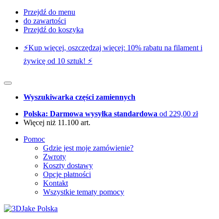
Przejdź do menu
do zawartości
Przejdź do koszyka
⚡️Kup więcej, oszczędzaj więcej: 10% rabatu na filament i
żywicę od 10 sztuk! ⚡️
Wyszukiwarka części zamiennych
Polska: Darmowa wysyłka standardowa
od 229,00 zł
Więcej niż 11.100 art.
Pomoc
Gdzie jest moje zamówienie?
Zwroty
Koszty dostawy
Opcje płatności
Kontakt
Wszystkie tematy pomocy