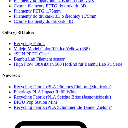
Filamenty kompatybilne z Bambu Lab AMS
Czarne filamenty PETG do drukarki 3D
Filamenty PETG 1,75mm
Filamenty do drukarki 3D o średnicy 1,75mm
Czarne filamenty do drukarki 3D
Odkryj 3DJake:
Recycling Fabrik
Vallejo Model Color 013 Ice Yellow (858)
eSUN PETG Clear
Bambu Lab Filament sensor
High Flow ObXiDian 500 HotEnd für Bambu Lab P1 Serie
Nowości:
Recycling Fabrik rPLA Püriertes Einhorn (Multicolor)
Fiberlogy PLA Impact Refill White
Recycling Fabrik rPLA Seichte Brise (Jasnoniebieski)
BIQU Pop Station Mini
Recycling Fabrik rPLA Schimmernde Tanne (Zielony)