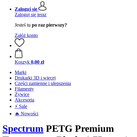
Zaloguj się
Zaloguj się teraz
Jesteś tu
po raz pierwszy?
Załóż konto
Koszyk
0,00 zł
Marki
Drukarki 3D i więcej
Części zamienne i ulepszenia
Filamenty
Żywice
Akcesoria
⚡ Sale
🔥 Nowości
Spectrum
PETG Premium