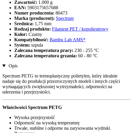
Zawartość:
1.000 g
EAN:
5903175657688
Numer producenta:
80473
Marka (producent):
Spectrum
Średnica:
1,75 mm
Rodzaj produktu:
Filament PET / kopoliestrowy
Kolor:
Czarny
Kompatybilność:
Bambu Lab AMS*
System:
szpula
Zalecana temperatura pracy:
230 - 255 °C
Zalecana temperatura grzania:
60 - 80 °C
Opis
Spectrum PETG to termoplastyczny polietylen, który idealnie
nadaje się do produkcji przezroczystych modeli i innych części
wymagających zwiększonej wytrzymałości, odporności na
uderzenia i przejrzystości.
Właściwości Spectrum PETG
Wysoka przejrzystość
Odporność na wysoką temperaturę
Trwałe, stabilne i odporne na zarysowania wydruki