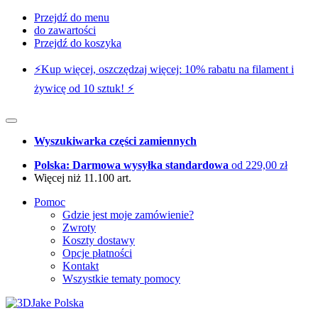
Przejdź do menu
do zawartości
Przejdź do koszyka
⚡️Kup więcej, oszczędzaj więcej: 10% rabatu na filament i
żywicę od 10 sztuk! ⚡️
Wyszukiwarka części zamiennych
Polska: Darmowa wysyłka standardowa
od 229,00 zł
Więcej niż 11.100 art.
Pomoc
Gdzie jest moje zamówienie?
Zwroty
Koszty dostawy
Opcje płatności
Kontakt
Wszystkie tematy pomocy