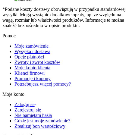
*Podane koszty dostawy obowiązują w przypadku standardowej
wysyłki. Mogą wystąpić dodatkowe opłaty, np. ze względu na
wagę, rozmiar lub właściwości produktów. Informacje te można
znaleźć bezpośrednio w opisie produktu.
Pomoc
Moje zamówienie
Wysyłka i dostawa
Opcje płatności
Zwroty i zwrot kosztów
Moje konto klienta
Klienci firmowi
Promocje i kupony
Potrzebujesz więcej pomocy?
Moje konto
Zaloguj się
Zarejestruj się
Nie pamiętam hasła
Gdzie jest moje zamówienie?
Zrealizuj bon wartościowy