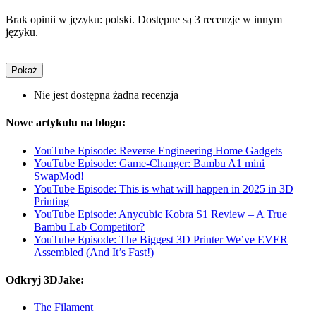
Brak opinii w języku: polski. Dostępne są 3 recenzje w innym
języku.
Pokaż
Nie jest dostępna żadna recenzja
Nowe artykułu na blogu:
YouTube Episode: Reverse Engineering Home Gadgets
YouTube Episode: Game-Changer: Bambu A1 mini
SwapMod!
YouTube Episode: This is what will happen in 2025 in 3D
Printing
YouTube Episode: Anycubic Kobra S1 Review – A True
Bambu Lab Competitor?
YouTube Episode: The Biggest 3D Printer We’ve EVER
Assembled (And It’s Fast!)
Odkryj 3DJake:
The Filament