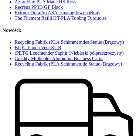
AzureFilm PLA Matte HS Rosy
Recreus PP3D GF Black
Extrudr DuraPro ASA szmaragdowo zielony
The Filament Refill HT-PLA Tooling Turquoise
Nowości:
Recycling Fabrik rPLA Schimmerndes Statue (Brązowy)
BIQU Panda Vent RGB
rPETG Leuchtender Saphir (Niebieski półprzezroczysty)
Creality Multicolor Aluminum Business Cards
Recycling Fabrik rPLA Schimmernde Statue (Brązowy)