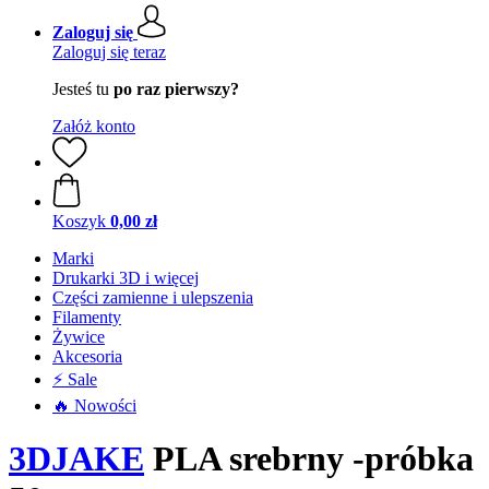
Zaloguj się
Zaloguj się teraz
Jesteś tu
po raz pierwszy?
Załóż konto
Koszyk
0,00 zł
Marki
Drukarki 3D i więcej
Części zamienne i ulepszenia
Filamenty
Żywice
Akcesoria
⚡ Sale
🔥 Nowości
3DJAKE
PLA srebrny -próbka