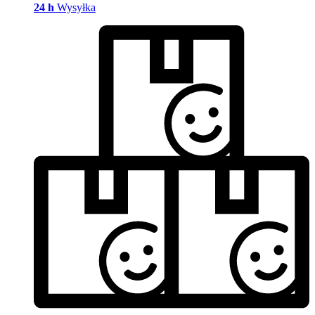
24 h
Wysyłka