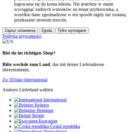
logowania się do konta klienta. Nie jesteśmy w stanie
wyciągnąć żadnych wniosków na temat użytkownika, a
wszelkie dane zgromadzone w ten sposób nigdy nie zostaną
przekazane stronom trzecim.
Zapisz ustawienia
Zgoda
Tylko wymagane
Polityka prywatności
Bist du im richtigen Shop?
Bitte wechsle zum Land
, das mit deiner Lieferadresse
übereinstimmt.
Zu 3DJake International
Anderes Lieferland wählen
International
Belgien
Belgique
België
България
Česká republika
Deutschland