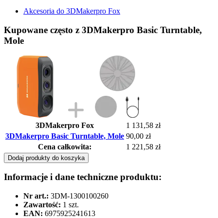
Akcesoria do 3DMakerpro Fox
Kupowane często z 3DMakerpro Basic Turntable,
Mole
3DMakerpro Fox
1 131,58 zł
3DMakerpro Basic Turntable, Mole
90,00 zł
Cena całkowita:
1 221,58 zł
Dodaj produkty do koszyka
Informacje i dane techniczne produktu:
Nr art.:
3DM-1300100260
Zawartość:
1 szt.
EAN:
6975925241613