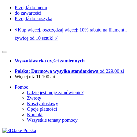
Przejdź do menu
do zawartości
Przejdź do koszyka
⚡️Kup więcej, oszczędzaj więcej: 10% rabatu na filament i
żywicę od 10 sztuk! ⚡️
Wyszukiwarka części zamiennych
Polska: Darmowa wysyłka standardowa
od 229,00 zł
Więcej niż 11.100 art.
Pomoc
Gdzie jest moje zamówienie?
Zwroty
Koszty dostawy
Opcje płatności
Kontakt
Wszystkie tematy pomocy