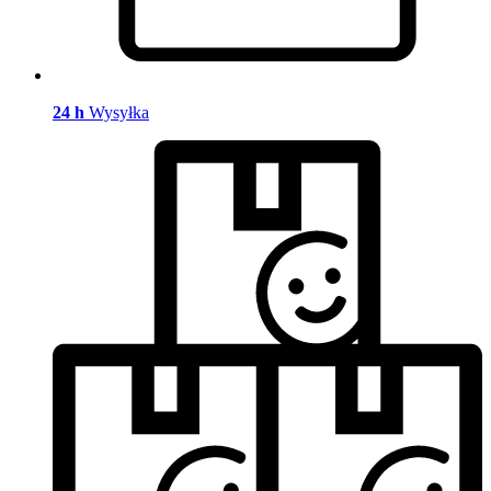
24 h
Wysyłka