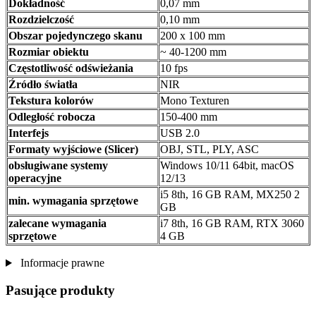
Dokładność
0,07 mm
Rozdzielczość
0,10 mm
Obszar pojedynczego skanu
200 x 100 mm
Rozmiar obiektu
~ 40-1200 mm
Częstotliwość odświeżania
10 fps
Źródło światła
NIR
Tekstura kolorów
Mono Texturen
Odległość robocza
150-400 mm
Interfejs
USB 2.0
Formaty wyjściowe (Slicer)
OBJ, STL, PLY, ASC
obsługiwane systemy
Windows 10/11 64bit, macOS
operacyjne
12/13
i5 8th, 16 GB RAM, MX250 2
min. wymagania sprzętowe
GB
zalecane wymagania
i7 8th, 16 GB RAM, RTX 3060
sprzętowe
4 GB
Informacje prawne
Pasujące produkty