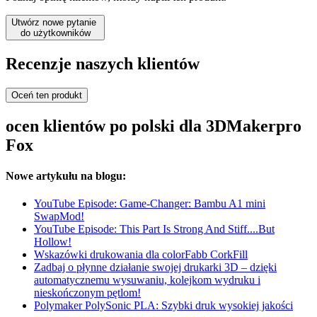
Utwórz nowe pytanie
do użytkowników
Recenzje naszych klientów
Oceń ten produkt
ocen klientów po polski dla 3DMakerpro
Fox
Nowe artykułu na blogu:
YouTube Episode: Game-Changer: Bambu A1 mini
SwapMod!
YouTube Episode: This Part Is Strong And Stiff....But
Hollow!
Wskazówki drukowania dla colorFabb CorkFill
Zadbaj o płynne działanie swojej drukarki 3D – dzięki
automatycznemu wysuwaniu, kolejkom wydruku i
nieskończonym pętlom!
Polymaker PolySonic PLA: Szybki druk wysokiej jakości