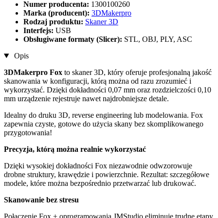
Numer producenta:
1300100260
Marka (producent):
3DMakerpro
Rodzaj produktu:
Skaner 3D
Interfejs:
USB
Obsługiwane formaty (Slicer):
STL, OBJ, PLY, ASC
Opis
3DMakerpro Fox
to skaner 3D, który oferuje profesjonalną jakość
skanowania w konfiguracji, którą można od razu zrozumieć i
wykorzystać. Dzięki dokładności 0,07 mm oraz rozdzielczości 0,10
mm urządzenie rejestruje nawet najdrobniejsze detale.
Idealny do druku 3D, reverse engineering lub modelowania. Fox
zapewnia czyste, gotowe do użycia skany bez skomplikowanego
przygotowania!
Precyzja, którą można realnie wykorzystać
Dzięki wysokiej dokładności Fox niezawodnie odwzorowuje
drobne struktury, krawędzie i powierzchnie. Rezultat: szczegółowe
modele, które można bezpośrednio przetwarzać lub drukować.
Skanowanie bez stresu
Połączenie Fox + oprogramowania JMStudio eliminuje trudne etapy