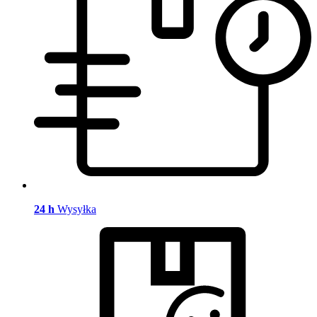
24 h
Wysyłka