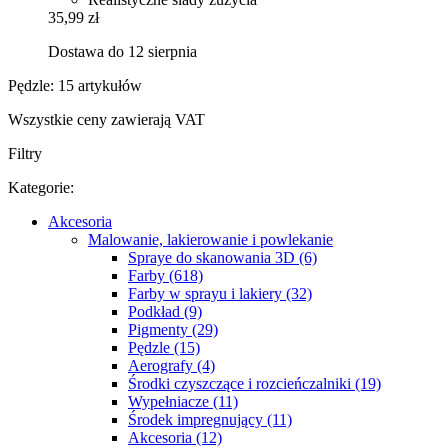
35,99 zł
Dostawa do 12 sierpnia
Pędzle: 15 artykułów
Wszystkie ceny zawierają VAT
Filtry
Kategorie:
Akcesoria
Malowanie, lakierowanie i powlekanie
Spraye do skanowania 3D (6)
Farby (618)
Farby w sprayu i lakiery (32)
Podkład (9)
Pigmenty (29)
Pędzle (15)
Aerografy (4)
Środki czyszczące i rozcieńczalniki (19)
Wypełniacze (11)
Środek impregnujący (11)
Akcesoria (12)