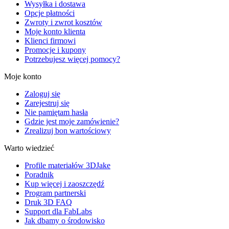
Wysyłka i dostawa
Opcje płatności
Zwroty i zwrot kosztów
Moje konto klienta
Klienci firmowi
Promocje i kupony
Potrzebujesz więcej pomocy?
Moje konto
Zaloguj się
Zarejestruj się
Nie pamiętam hasła
Gdzie jest moje zamówienie?
Zrealizuj bon wartościowy
Warto wiedzieć
Profile materiałów 3DJake
Poradnik
Kup więcej i zaoszczędź
Program partnerski
Druk 3D FAQ
Support dla FabLabs
Jak dbamy o środowisko