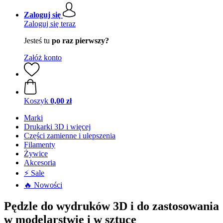
Zaloguj się
Zaloguj się teraz
Jesteś tu
po raz pierwszy?
Załóż konto
Koszyk
0,00 zł
Marki
Drukarki 3D i więcej
Części zamienne i ulepszenia
Filamenty
Żywice
Akcesoria
⚡ Sale
🔥 Nowości
Pędzle do wydruków 3D i do zastosowania
w modelarstwie i w sztuce