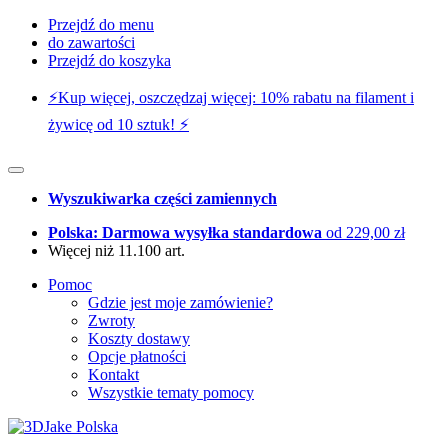
Przejdź do menu
do zawartości
Przejdź do koszyka
⚡️Kup więcej, oszczędzaj więcej: 10% rabatu na filament i
żywicę od 10 sztuk! ⚡️
Wyszukiwarka części zamiennych
Polska: Darmowa wysyłka standardowa
od 229,00 zł
Więcej niż 11.100 art.
Pomoc
Gdzie jest moje zamówienie?
Zwroty
Koszty dostawy
Opcje płatności
Kontakt
Wszystkie tematy pomocy