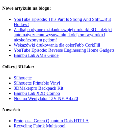
Nowe artykułu na blogu:
YouTube Episode: This Part Is Strong And Stiff....But
Hollow!
Zadbaj o płynne działanie swojej drukarki 3D – dzięki
automatycznemu wysuwaniu, kolejkom wydruku i
nieskończonym pętlom!
Wskazówki drukowania dla colorFabb CorkFill
YouTube Episode: Reverse Engineering Home Gadgets
Bambu Lab AMS-Guide
Odkryj 3DJake:
Silhouette
Silhouette Printable Vinyl
3DMakerpro Backpack Kit
Bambu Lab X2D Combo
Noctua Wentylator 12V NF-A4x20
Nowości:
Protopasta Green Quantum Dots HTPLA
Recycling Fabrik Multispool