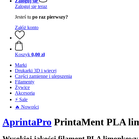
Zaloguj się
Zaloguj się teraz
Jesteś tu
po raz pierwszy?
Załóż konto
Koszyk
0,00 zł
Marki
Drukarki 3D i więcej
Części zamienne i ulepszenia
Filamenty
Żywice
Akcesoria
⚡ Sale
🔥 Nowości
AprintaPro
PrintaMent PLA l
Wysokiej jakości filament PLA limonkowy