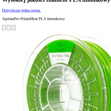
Dotychczas jedna ocena.
AprintaPro PrintaMent PLA limonkowy