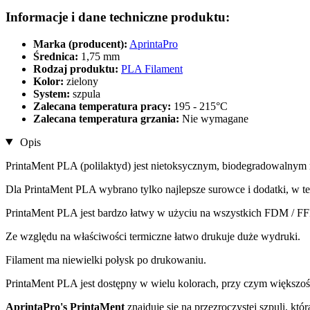
Informacje i dane techniczne produktu:
Marka (producent):
AprintaPro
Średnica:
1,75 mm
Rodzaj produktu:
PLA Filament
Kolor:
zielony
System:
szpula
Zalecana temperatura pracy:
195 - 215°C
Zalecana temperatura grzania:
Nie wymagane
Opis
PrintaMent PLA (polilaktyd) jest nietoksycznym, biodegradowalnym
Dla PrintaMent PLA wybrano tylko najlepsze surowce i dodatki, w t
PrintaMent PLA jest bardzo łatwy w użyciu na wszystkich FDM / F
Ze względu na właściwości termiczne łatwo drukuje duże wydruki.
Filament ma niewielki połysk po drukowaniu.
PrintaMent PLA jest dostępny w wielu kolorach, przy czym większoś
AprintaPro's PrintaMent
znajduje się na przezroczystej szpuli, któ