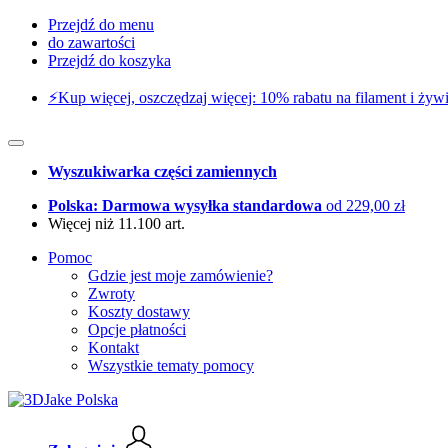
Przejdź do menu
do zawartości
Przejdź do koszyka
⚡️Kup więcej, oszczędzaj więcej: 10% rabatu na filament i żywi
Wyszukiwarka części zamiennych
Polska: Darmowa wysyłka standardowa
od 229,00 zł
Więcej niż 11.100 art.
Pomoc
Gdzie jest moje zamówienie?
Zwroty
Koszty dostawy
Opcje płatności
Kontakt
Wszystkie tematy pomocy