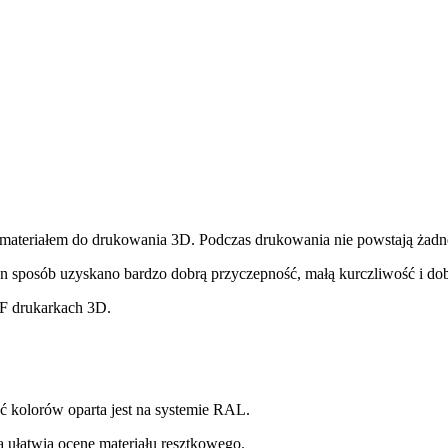
 materiałem do drukowania 3D. Podczas drukowania nie powstają żadn
en sposób uzyskano bardzo dobrą przyczepność, małą kurczliwość i do
FF drukarkach 3D.
ć kolorów oparta jest na systemie RAL.
ra ułatwia ocenę materiału resztkowego.