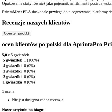
Opakowanie służy również jako pojemnik na filament i posiada wskaźni
PrintaMent PLA
doskonale przylega do nieogrzewanej platformy do
Recenzje naszych klientów
Oceń ten produkt
ocen klientów po polski dla AprintaPro 
5,0
z 5 gwiazdek
5 gwiazdek
1
(100%)
4 gwiazdki
0
(0%)
3 gwiazdki
0
(0%)
2 gwiazdki
0
(0%)
1 gwiazdka
0
(0%)
1
ocena
Nie jest dostępna żadna recenzja
Nowe artykułu na blogu: