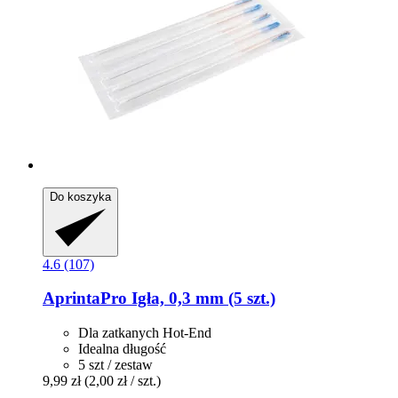
Do koszyka
4.6 (107)
AprintaPro
Igła, 0,3 mm (5 szt.)
Dla zatkanych Hot-End
Idealna długość
5 szt / zestaw
9,99 zł
(2,00 zł / szt.)