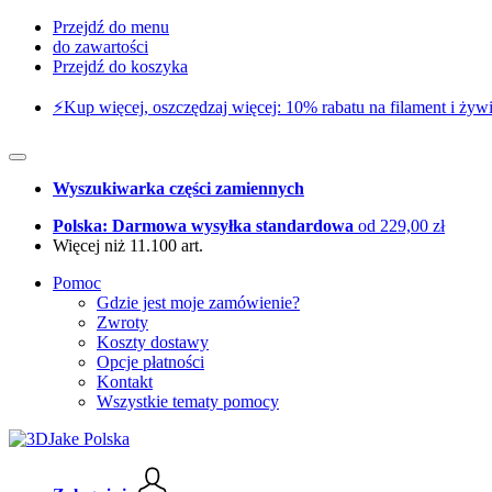
Przejdź do menu
do zawartości
Przejdź do koszyka
⚡️Kup więcej, oszczędzaj więcej: 10% rabatu na filament i żywi
Wyszukiwarka części zamiennych
Polska: Darmowa wysyłka standardowa
od 229,00 zł
Więcej niż 11.100 art.
Pomoc
Gdzie jest moje zamówienie?
Zwroty
Koszty dostawy
Opcje płatności
Kontakt
Wszystkie tematy pomocy