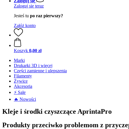
Zaloguj się
Zaloguj się teraz
Jesteś tu
po raz pierwszy?
Załóż konto
Koszyk
0,00 zł
Marki
Drukarki 3D i więcej
Części zamienne i ulepszenia
Filamenty
Żywice
Akcesoria
⚡ Sale
🔥 Nowości
Kleje i środki czyszczące AprintaPro
Produkty przeciwko problemom z przycze