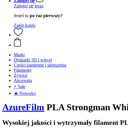
Zaloguj się
Zaloguj się teraz
Jesteś tu
po raz pierwszy?
Załóż konto
Marki
Drukarki 3D i więcej
Części zamienne i ulepszenia
Filamenty
Żywice
Akcesoria
⚡ Sale
🔥 Nowości
AzureFilm
PLA Strongman White
Wysokiej jakości i wytrzymały filament P