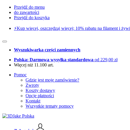
Przejdź do menu
do zawartości
Przejdź do koszyka
⚡️Kup więcej, oszczędzaj więcej: 10% rabatu na filament i żywi
Wyszukiwarka części zamiennych
Polska: Darmowa wysyłka standardowa
od 229,00 zł
Więcej niż 11.100 art.
Pomoc
Gdzie jest moje zamówienie?
Zwroty
Koszty dostawy
Opcje płatności
Kontakt
Wszystkie tematy pomocy