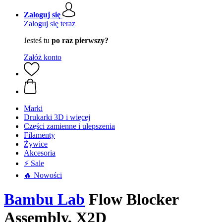
Zaloguj się
Zaloguj się teraz
Jesteś tu
po raz pierwszy?
Załóż konto
Marki
Drukarki 3D i więcej
Części zamienne i ulepszenia
Filamenty
Żywice
Akcesoria
⚡ Sale
🔥 Nowości
Bambu Lab
Flow Blocker
Assembly, X2D