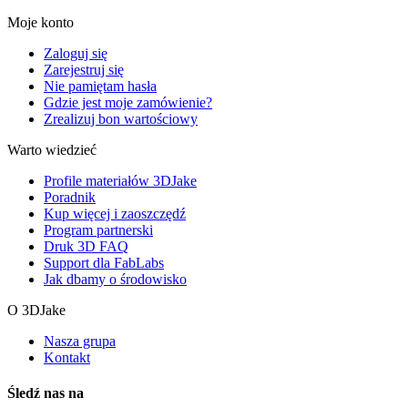
Moje konto
Zaloguj się
Zarejestruj się
Nie pamiętam hasła
Gdzie jest moje zamówienie?
Zrealizuj bon wartościowy
Warto wiedzieć
Profile materiałów 3DJake
Poradnik
Kup więcej i zaoszczędź
Program partnerski
Druk 3D FAQ
Support dla FabLabs
Jak dbamy o środowisko
O 3DJake
Nasza grupa
Kontakt
Śledź nas na