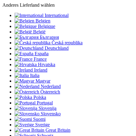
Anderes Lieferland wählen
International
Belgien
Belgique
België
България
Česká republika
Deutschland
España
France
Hrvatska
Ireland
Italia
Magyar
Nederland
Österreich
Polska
Portugal
Slovenija
Slovensko
Suomi
Sverige
Great Britain
Schweiz