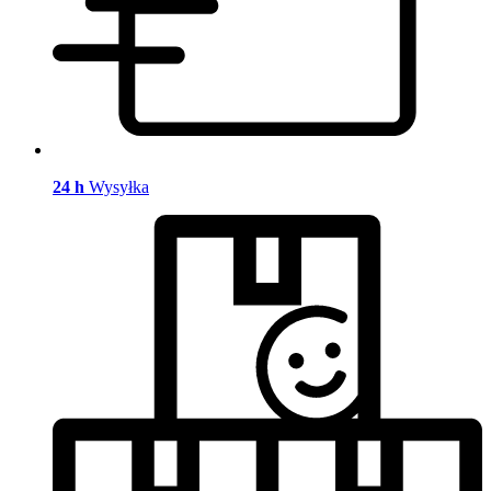
24 h
Wysyłka