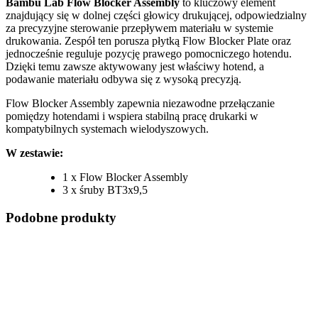
Bambu Lab Flow Blocker Assembly
to kluczowy element
znajdujący się w dolnej części głowicy drukującej, odpowiedzialny
za precyzyjne sterowanie przepływem materiału w systemie
drukowania. Zespół ten porusza płytką Flow Blocker Plate oraz
jednocześnie reguluje pozycję prawego pomocniczego hotendu.
Dzięki temu zawsze aktywowany jest właściwy hotend, a
podawanie materiału odbywa się z wysoką precyzją.
Flow Blocker Assembly zapewnia niezawodne przełączanie
pomiędzy hotendami i wspiera stabilną pracę drukarki w
kompatybilnych systemach wielodyszowych.
W zestawie:
1 x Flow Blocker Assembly
3 x śruby BT3x9,5
Podobne produkty