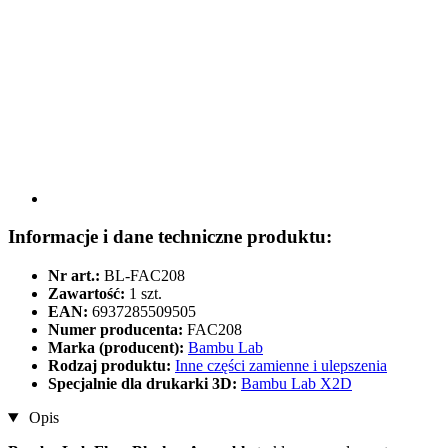
Informacje i dane techniczne produktu:
Nr art.:
BL-FAC208
Zawartość:
1 szt.
EAN:
6937285509505
Numer producenta:
FAC208
Marka (producent):
Bambu Lab
Rodzaj produktu:
Inne części zamienne i ulepszenia
Specjalnie dla drukarki 3D:
Bambu Lab X2D
Opis