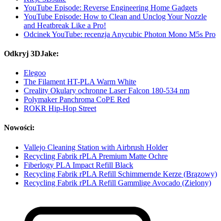
YouTube Episode: Reverse Engineering Home Gadgets
YouTube Episode: How to Clean and Unclog Your Nozzle
and Heatbreak Like a Pro!
Odcinek YouTube: recenzja Anycubic Photon Mono M5s Pro
Odkryj 3DJake:
Elegoo
The Filament HT-PLA Warm White
Creality Okulary ochronne Laser Falcon 180-534 nm
Polymaker Panchroma CoPE Red
ROKR Hip-Hop Street
Nowości:
Vallejo Cleaning Station with Airbrush Holder
Recycling Fabrik rPLA Premium Matte Ochre
Fiberlogy PLA Impact Refill Black
Recycling Fabrik rPLA Refill Schimmernde Kerze (Brązowy)
Recycling Fabrik rPLA Refill Gammlige Avocado (Zielony)