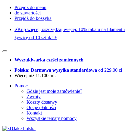
Przejdź do menu
do zawartości
Przejdź do koszyka
⚡️Kup więcej, oszczędzaj więcej: 10% rabatu na filament i
żywicę od 10 sztuk! ⚡️
Wyszukiwarka części zamiennych
Polska: Darmowa wysyłka standardowa
od 229,00 zł
Więcej niż 11.100 art.
Pomoc
Gdzie jest moje zamówienie?
Zwroty
Koszty dostawy
Opcje płatności
Kontakt
Wszystkie tematy pomocy