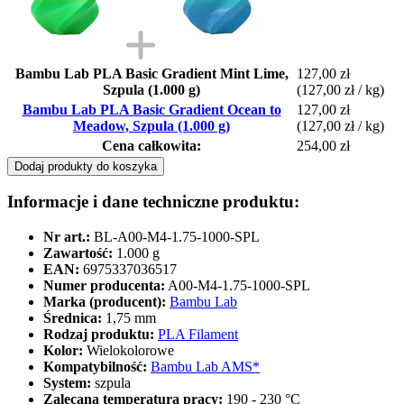
Bambu Lab PLA Basic Gradient Mint Lime,
127,00 zł
Szpula (1.000 g)
(127,00 zł / kg)
Bambu Lab PLA Basic Gradient Ocean to
127,00 zł
Meadow, Szpula (1.000 g)
(127,00 zł / kg)
Cena całkowita:
254,00 zł
Dodaj produkty do koszyka
Informacje i dane techniczne produktu:
Nr art.:
BL-A00-M4-1.75-1000-SPL
Zawartość:
1.000 g
EAN:
6975337036517
Numer producenta:
A00-M4-1.75-1000-SPL
Marka (producent):
Bambu Lab
Średnica:
1,75 mm
Rodzaj produktu:
PLA Filament
Kolor:
Wielokolorowe
Kompatybilność:
Bambu Lab AMS*
System:
szpula
Zalecana temperatura pracy:
190 - 230 °C