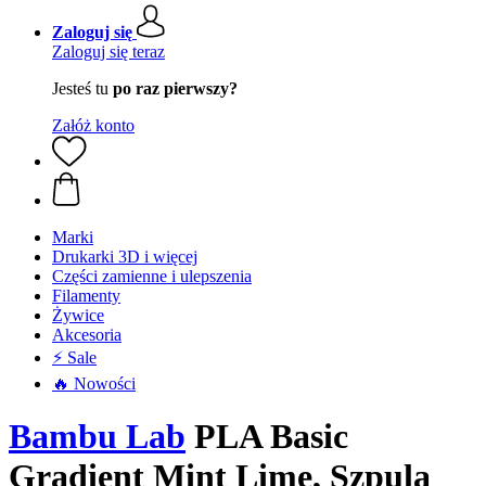
Zaloguj się
Zaloguj się teraz
Jesteś tu
po raz pierwszy?
Załóż konto
Marki
Drukarki 3D i więcej
Części zamienne i ulepszenia
Filamenty
Żywice
Akcesoria
⚡ Sale
🔥 Nowości
Bambu Lab
PLA Basic
Gradient Mint Lime, Szpula