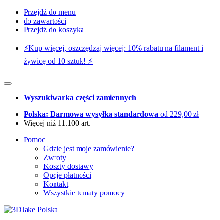
Przejdź do menu
do zawartości
Przejdź do koszyka
⚡️Kup więcej, oszczędzaj więcej: 10% rabatu na filament i
żywicę od 10 sztuk! ⚡️
Wyszukiwarka części zamiennych
Polska: Darmowa wysyłka standardowa
od 229,00 zł
Więcej niż 11.100 art.
Pomoc
Gdzie jest moje zamówienie?
Zwroty
Koszty dostawy
Opcje płatności
Kontakt
Wszystkie tematy pomocy