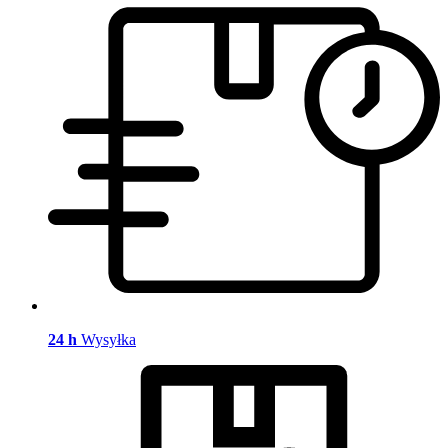
24 h
Wysyłka