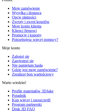
Moje zamówienie
Wysyłka i dostawa
Opcje płatności
Zwroty i zwrot kosztów
Moje konto klienta
Klienci firmowi
Promocje i kupony
Potrzebujesz więcej pomocy?
Moje konto
Zaloguj się
Zarejestruj się
Nie pamiętam hasła
Gdzie jest moje zamówienie?
Zrealizuj bon wartościowy
Warto wiedzieć
Profile materiałów 3DJake
Poradnik
Kup więcej i zaoszczędź
Program partnerski
Druk 3D FAQ