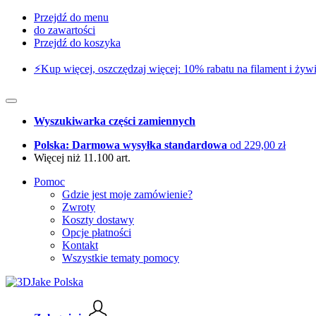
Przejdź do menu
do zawartości
Przejdź do koszyka
⚡️Kup więcej, oszczędzaj więcej: 10% rabatu na filament i żywi
Wyszukiwarka części zamiennych
Polska: Darmowa wysyłka standardowa
od 229,00 zł
Więcej niż 11.100 art.
Pomoc
Gdzie jest moje zamówienie?
Zwroty
Koszty dostawy
Opcje płatności
Kontakt
Wszystkie tematy pomocy