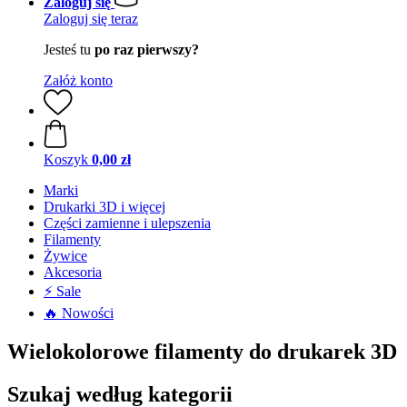
Zaloguj się
Zaloguj się teraz
Jesteś tu
po raz pierwszy?
Załóż konto
Koszyk
0,00 zł
Marki
Drukarki 3D i więcej
Części zamienne i ulepszenia
Filamenty
Żywice
Akcesoria
⚡ Sale
🔥 Nowości
Wielokolorowe filamenty do drukarek 3D
Szukaj według kategorii