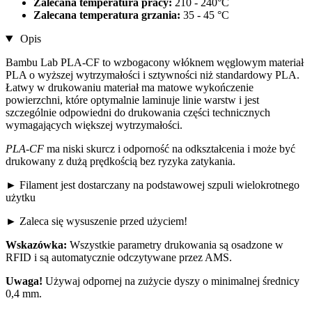
Zalecana temperatura pracy:
210 - 240°C
Zalecana temperatura grzania:
35 - 45 °C
Opis
Bambu Lab PLA-CF to wzbogacony włóknem węglowym materiał
PLA o wyższej wytrzymałości i sztywności niż standardowy PLA.
Łatwy w drukowaniu materiał ma matowe wykończenie
powierzchni, które optymalnie laminuje linie warstw i jest
szczególnie odpowiedni do drukowania części technicznych
wymagających większej wytrzymałości.
PLA-CF
ma
niski skurcz i odporność na odkształcenia i może być
drukowany z dużą prędkością bez ryzyka zatykania.
► Filament jest dostarczany na podstawowej szpuli wielokrotnego
użytku
► Zaleca się wysuszenie przed użyciem!
Wskazówka:
Wszystkie parametry drukowania są osadzone w
RFID i są automatycznie odczytywane przez AMS.
Uwaga!
Używaj odpornej na zużycie dyszy o minimalnej średnicy
0,4 mm.