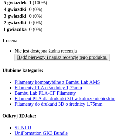
5 gwiazdek
1
(100%)
4 gwiazdki
0
(0%)
3 gwiazdki
0
(0%)
2 gwiazdki
0
(0%)
1 gwiazdka
0
(0%)
1
ocena
Nie jest dostępna żadna recenzja
Bądź pierwszy i napisz recenzję tego produktu.
Ulubione kategorie:
Filamenty kompatybilne z Bambu Lab AMS
Filamenty PLA o średnicy 1,75mm
Bambu Lab PLA-CF Filamenty
Filament PLA dla drukarki 3D w kolorze niebieskim
Filamenty do drukarki 3D o średnicy 1,75mm
Odkryj 3DJake:
SUNLU
UniFormation GK3 Bundle