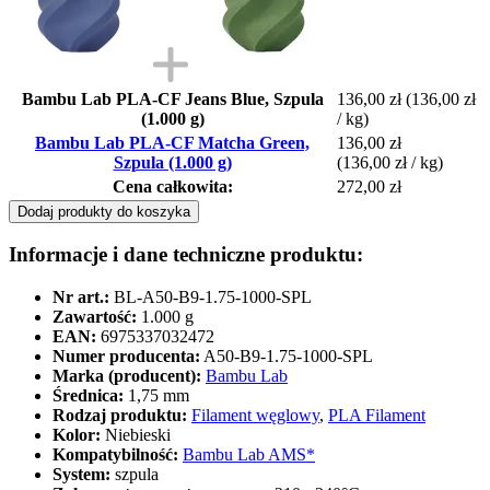
Bambu Lab PLA-CF Jeans Blue, Szpula
136,00 zł
(136,00 zł
(1.000 g)
/ kg)
Bambu Lab PLA-CF Matcha Green,
136,00 zł
Szpula (1.000 g)
(136,00 zł / kg)
Cena całkowita:
272,00 zł
Dodaj produkty do koszyka
Informacje i dane techniczne produktu:
Nr art.:
BL-A50-B9-1.75-1000-SPL
Zawartość:
1.000 g
EAN:
6975337032472
Numer producenta:
A50-B9-1.75-1000-SPL
Marka (producent):
Bambu Lab
Średnica:
1,75 mm
Rodzaj produktu:
Filament węglowy
,
PLA Filament
Kolor:
Niebieski
Kompatybilność:
Bambu Lab AMS*
System:
szpula