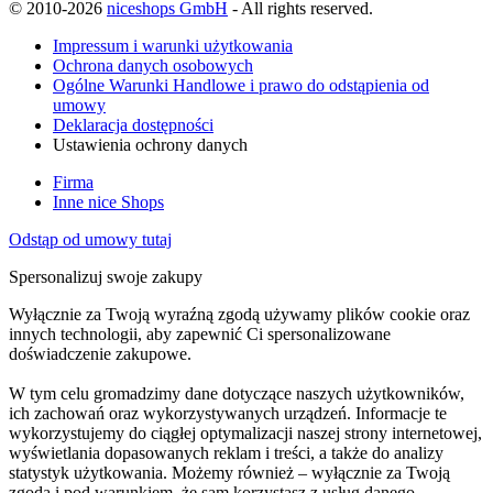
© 2010-2026
niceshops GmbH
- All rights reserved.
Impressum i warunki użytkowania
Ochrona danych osobowych
Ogólne Warunki Handlowe i prawo do odstąpienia od
umowy
Deklaracja dostępności
Ustawienia ochrony danych
Firma
Inne nice Shops
Odstąp od umowy tutaj
Spersonalizuj swoje zakupy
Wyłącznie za Twoją wyraźną zgodą używamy plików cookie oraz
innych technologii, aby zapewnić Ci spersonalizowane
doświadczenie zakupowe.
W tym celu gromadzimy dane dotyczące naszych użytkowników,
ich zachowań oraz wykorzystywanych urządzeń. Informacje te
wykorzystujemy do ciągłej optymalizacji naszej strony internetowej,
wyświetlania dopasowanych reklam i treści, a także do analizy
statystyk użytkowania. Możemy również – wyłącznie za Twoją
zgodą i pod warunkiem, że sam korzystasz z usług danego