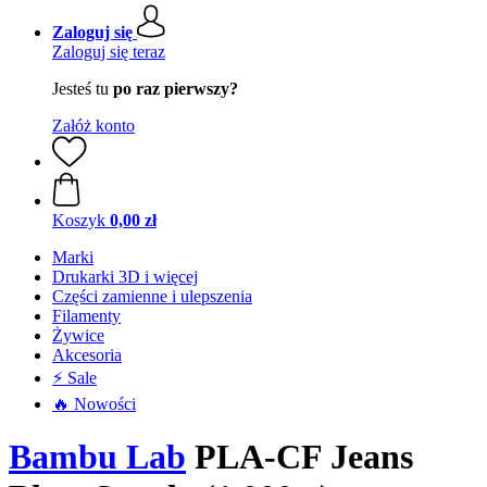
Zaloguj się
Zaloguj się teraz
Jesteś tu
po raz pierwszy?
Załóż konto
Koszyk
0,00 zł
Marki
Drukarki 3D i więcej
Części zamienne i ulepszenia
Filamenty
Żywice
Akcesoria
⚡ Sale
🔥 Nowości
Bambu Lab
PLA-CF Jeans