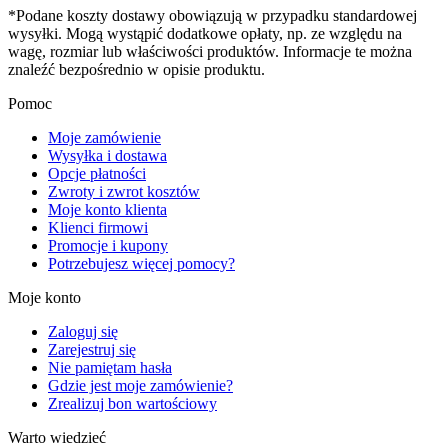
*Podane koszty dostawy obowiązują w przypadku standardowej
wysyłki. Mogą wystąpić dodatkowe opłaty, np. ze względu na
wagę, rozmiar lub właściwości produktów. Informacje te można
znaleźć bezpośrednio w opisie produktu.
Pomoc
Moje zamówienie
Wysyłka i dostawa
Opcje płatności
Zwroty i zwrot kosztów
Moje konto klienta
Klienci firmowi
Promocje i kupony
Potrzebujesz więcej pomocy?
Moje konto
Zaloguj się
Zarejestruj się
Nie pamiętam hasła
Gdzie jest moje zamówienie?
Zrealizuj bon wartościowy
Warto wiedzieć