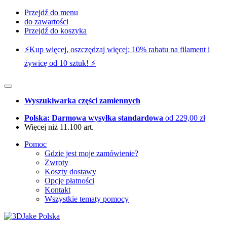
Przejdź do menu
do zawartości
Przejdź do koszyka
⚡️Kup więcej, oszczędzaj więcej: 10% rabatu na filament i
żywicę od 10 sztuk! ⚡️
Wyszukiwarka części zamiennych
Polska: Darmowa wysyłka standardowa
od 229,00 zł
Więcej niż 11.100 art.
Pomoc
Gdzie jest moje zamówienie?
Zwroty
Koszty dostawy
Opcje płatności
Kontakt
Wszystkie tematy pomocy