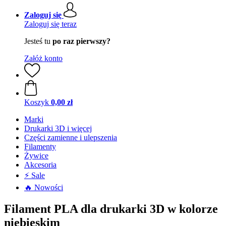
Zaloguj się
Zaloguj się teraz
Jesteś tu
po raz pierwszy?
Załóż konto
Koszyk
0,00 zł
Marki
Drukarki 3D i więcej
Części zamienne i ulepszenia
Filamenty
Żywice
Akcesoria
⚡ Sale
🔥 Nowości
Filament PLA dla drukarki 3D w kolorze
niebieskim