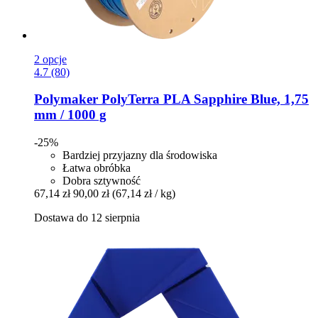
2 opcje
4.7 (80)
Polymaker
PolyTerra PLA Sapphire Blue, 1,75
mm / 1000 g
-25%
Bardziej przyjazny dla środowiska
Łatwa obróbka
Dobra sztywność
67,14 zł
90,00 zł
(67,14 zł / kg)
Dostawa do 12 sierpnia