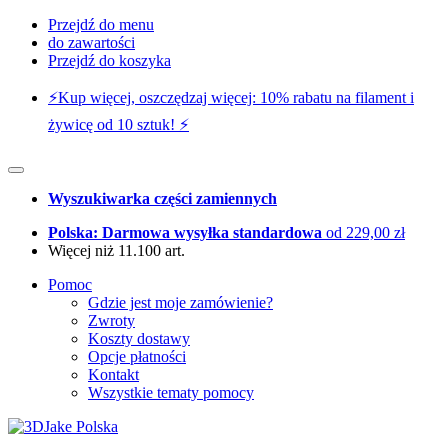
Przejdź do menu
do zawartości
Przejdź do koszyka
⚡️Kup więcej, oszczędzaj więcej: 10% rabatu na filament i
żywicę od 10 sztuk! ⚡️
Wyszukiwarka części zamiennych
Polska: Darmowa wysyłka standardowa
od 229,00 zł
Więcej niż 11.100 art.
Pomoc
Gdzie jest moje zamówienie?
Zwroty
Koszty dostawy
Opcje płatności
Kontakt
Wszystkie tematy pomocy