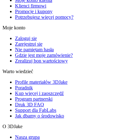
Moje konto klienta
Klienci firmowi
Promocje i kupony
Potrzebujesz więcej pomocy?
Moje konto
Zaloguj się
Zarejestruj się
Nie pamiętam hasła
Gdzie jest moje zamówienie?
Zrealizuj bon wartościowy
Warto wiedzieć
Profile materiałów 3DJake
Poradnik
Kup więcej i zaoszczędź
Program partnerski
Druk 3D FAQ
Support dla FabLabs
Jak dbamy o środowisko
O 3DJake
Nasza grupa