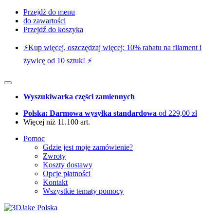
Przejdź do menu
do zawartości
Przejdź do koszyka
⚡️Kup więcej, oszczędzaj więcej: 10% rabatu na filament i
żywicę od 10 sztuk! ⚡️
Wyszukiwarka części zamiennych
Polska: Darmowa wysyłka standardowa
od 229,00 zł
Więcej niż 11.100 art.
Pomoc
Gdzie jest moje zamówienie?
Zwroty
Koszty dostawy
Opcje płatności
Kontakt
Wszystkie tematy pomocy