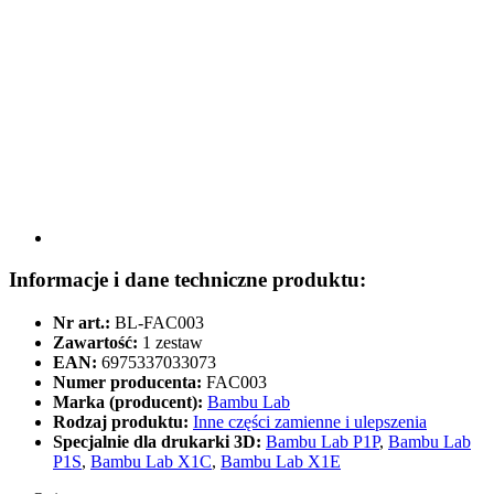
Informacje i dane techniczne produktu:
Nr art.:
BL-FAC003
Zawartość:
1 zestaw
EAN:
6975337033073
Numer producenta:
FAC003
Marka (producent):
Bambu Lab
Rodzaj produktu:
Inne części zamienne i ulepszenia
Specjalnie dla drukarki 3D:
Bambu Lab P1P
,
Bambu Lab
P1S
,
Bambu Lab X1C
,
Bambu Lab X1E