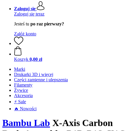
Zaloguj się
Zaloguj się teraz
Jesteś tu
po raz pierwszy?
Załóż konto
Koszyk
0,00 zł
Marki
Drukarki 3D i więcej
Części zamienne i ulepszenia
Filamenty
Żywice
Akcesoria
⚡ Sale
🔥 Nowości
Bambu Lab
X-Axis Carbon