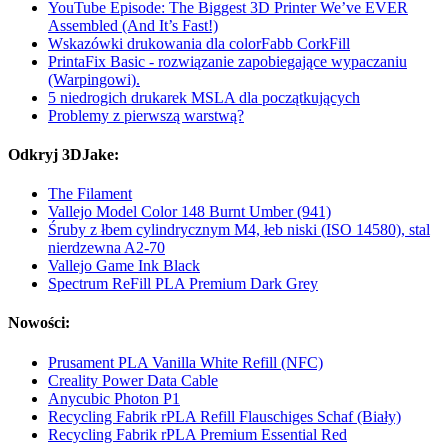
YouTube Episode: The Biggest 3D Printer We’ve EVER
Assembled (And It’s Fast!)
Wskazówki drukowania dla colorFabb CorkFill
PrintaFix Basic - rozwiązanie zapobiegające wypaczaniu
(Warpingowi).
5 niedrogich drukarek MSLA dla początkujących
Problemy z pierwszą warstwą?
Odkryj 3DJake:
The Filament
Vallejo Model Color 148 Burnt Umber (941)
Śruby z łbem cylindrycznym M4, łeb niski (ISO 14580), stal
nierdzewna A2-70
Vallejo Game Ink Black
Spectrum ReFill PLA Premium Dark Grey
Nowości:
Prusament PLA Vanilla White Refill (NFC)
Creality Power Data Cable
Anycubic Photon P1
Recycling Fabrik rPLA Refill Flauschiges Schaf (Biały)
Recycling Fabrik rPLA Premium Essential Red